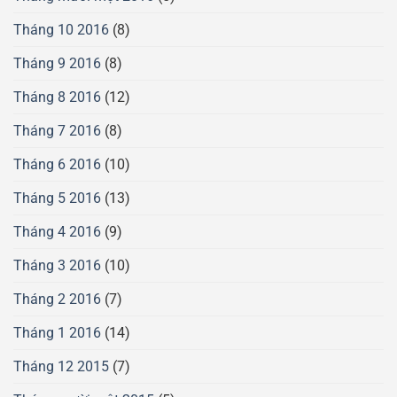
Tháng 10 2016
(8)
Tháng 9 2016
(8)
Tháng 8 2016
(12)
Tháng 7 2016
(8)
Tháng 6 2016
(10)
Tháng 5 2016
(13)
Tháng 4 2016
(9)
Tháng 3 2016
(10)
Tháng 2 2016
(7)
Tháng 1 2016
(14)
Tháng 12 2015
(7)