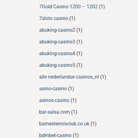
7Gold Casino 1200 – 1202
(1)
7slots casino
(1)
abuking-casino2
(1)
abuking-casino3
(1)
abuking-casino4
(1)
abuking-casino5
(1)
alle nederlandse casinos_nl
(1)
asino-casino
(1)
asinos-casino
(1)
bar-salsa.com
(1)
barnestennisclub.co.uk
(1)
bdmbet-casino
(1)