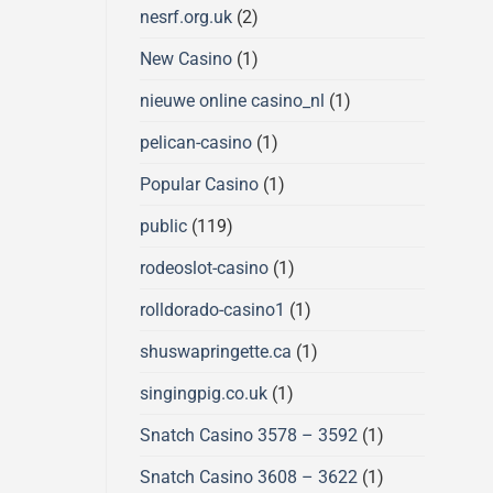
nesrf.org.uk
(2)
New Casino
(1)
nieuwe online casino_nl
(1)
pelican-casino
(1)
Popular Casino
(1)
public
(119)
rodeoslot-casino
(1)
rolldorado-casino1
(1)
shuswapringette.ca
(1)
singingpig.co.uk
(1)
Snatch Casino 3578 – 3592
(1)
Snatch Casino 3608 – 3622
(1)