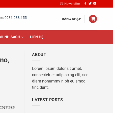
Newsletter
ne:
0936.238.155
ĐĂNG NHẬP
CHÍNH SÁCH
LIÊN HỆ
ABOUT
no,
Lorem ipsum dolor sit amet,
consectetuer adipiscing elit, sed
diam nonummy nibh euismod
tincidunt.
LATEST POSTS
częstsze