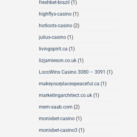
freshbet-brazil
(1)
highflys-casino
(1)
hotloots-casino
(2)
julius-casino
(1)
livingspirit.ca
(1)
lizjamieson.co.uk
(1)
LocoWins Casino 3080 – 3091
(1)
makeyourplacespeaceful.ca
(1)
marketingarchitect.co.uk
(1)
mem-saab.com
(2)
monixbet-casino
(1)
monixbet-casino3
(1)