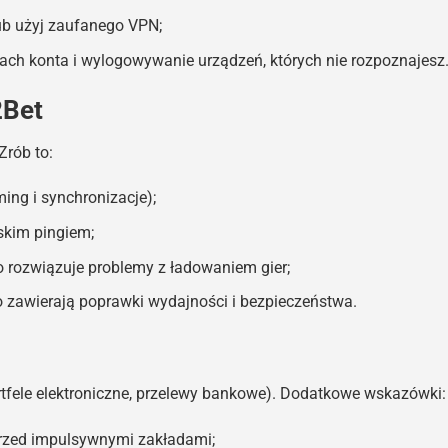
lub użyj zaufanego VPN;
ach konta i wylogowywanie urządzeń, których nie rozpoznajesz
2Bet
Zrób to:
ming i synchronizacje);
skim pingiem;
to rozwiązuje problemy z ładowaniem gier;
to zawierają poprawki wydajności i bezpieczeństwa.
ortfele elektroniczne, przelewy bankowe). Dodatkowe wskazówki:
 przed impulsywnymi zakładami;