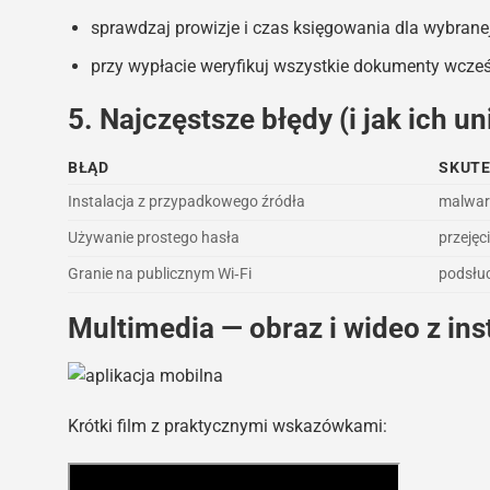
sprawdzaj prowizje i czas księgowania dla wybrane
przy wypłacie weryfikuj wszystkie dokumenty wcześ
5. Najczęstsze błędy (i jak ich un
BŁĄD
SKUT
Instalacja z przypadkowego źródła
malwar
Używanie prostego hasła
przejęc
Granie na publicznym Wi‑Fi
podsłu
Multimedia — obraz i wideo z in
Krótki film z praktycznymi wskazówkami: