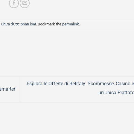
n
Chưa được phân loại
. Bookmark the
permalink
.
Esplora le Offerte di Betitaly: Scommesse, Casino 
 smarter
un’Unica Piatta