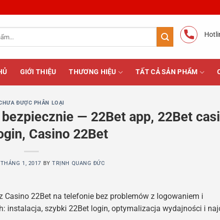
Hotli
HỦ
GIỚI THIỆU
THƯƠNG HIỆU
TẤT CẢ SẢN PHẨM
CHƯA ĐƯỢC PHÂN LOẠI
i bezpiecznie — 22Bet app, 22Bet casi
ogin, Casino 22Bet
 THÁNG 1, 2017
BY
TRỊNH QUANG ĐỨC
 z Casino 22Bet na telefonie bez problemów z logowaniem i
instalacja, szybki 22Bet login, optymalizacja wydajności i naj