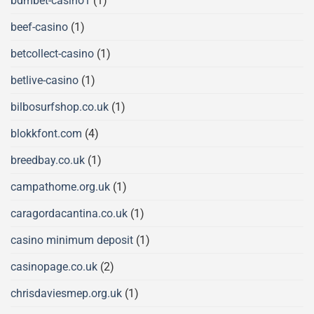
bdmbet-casino1
(1)
beef-casino
(1)
betcollect-casino
(1)
betlive-casino
(1)
bilbosurfshop.co.uk
(1)
blokkfont.com
(4)
breedbay.co.uk
(1)
campathome.org.uk
(1)
caragordacantina.co.uk
(1)
casino minimum deposit
(1)
casinopage.co.uk
(2)
chrisdaviesmep.org.uk
(1)