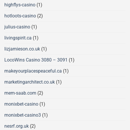
highflys-casino
(1)
hotloots-casino
(2)
julius-casino
(1)
livingspirit.ca
(1)
lizjamieson.co.uk
(1)
LocoWins Casino 3080 – 3091
(1)
makeyourplacespeaceful.ca
(1)
marketingarchitect.co.uk
(1)
mem-saab.com
(2)
monixbet-casino
(1)
monixbet-casino3
(1)
nesrf.org.uk
(2)