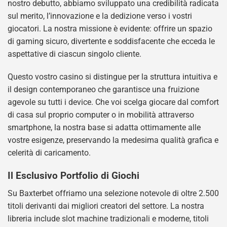
nostro debutto, abbiamo sviluppato una credibilità radicata
sul merito, l’innovazione e la dedizione verso i vostri
giocatori. La nostra missione è evidente: offrire un spazio
di gaming sicuro, divertente e soddisfacente che ecceda le
aspettative di ciascun singolo cliente.
Questo vostro casino si distingue per la struttura intuitiva e
il design contemporaneo che garantisce una fruizione
agevole su tutti i device. Che voi scelga giocare dal comfort
di casa sul proprio computer o in mobilità attraverso
smartphone, la nostra base si adatta ottimamente alle
vostre esigenze, preservando la medesima qualità grafica e
celerità di caricamento.
Il Esclusivo Portfolio di Giochi
Su Baxterbet offriamo una selezione notevole di oltre 2.500
titoli derivanti dai migliori creatori del settore. La nostra
libreria include slot machine tradizionali e moderne, titoli