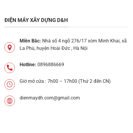
ĐIỆN MÁY XÂY DỰNG D&H
Miền Bắc:
Nhà số 4 ngõ 276/17 xóm Minh Khai, xã
La Phù, huyện Hoài Đức , Hà Nội
Hotline:
0896886669
Giờ mở cửa : 7h00 – 17h00 (Thứ 2 đến CN)
dienmaydh.com@gmail.com