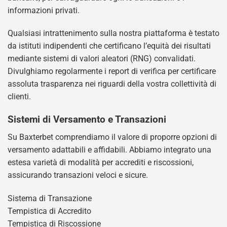
informazioni privati.
Qualsiasi intrattenimento sulla nostra piattaforma è testato
da istituti indipendenti che certificano l’equità dei risultati
mediante sistemi di valori aleatori (RNG) convalidati.
Divulghiamo regolarmente i report di verifica per certificare
assoluta trasparenza nei riguardi della vostra collettività di
clienti.
Sistemi di Versamento e Transazioni
Su Baxterbet comprendiamo il valore di proporre opzioni di
versamento adattabili e affidabili. Abbiamo integrato una
estesa varietà di modalità per accrediti e riscossioni,
assicurando transazioni veloci e sicure.
Sistema di Transazione
Tempistica di Accredito
Tempistica di Riscossione