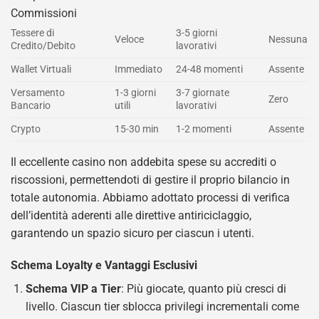
Commissioni
Tessere di
3-5 giorni
Veloce
Nessuna
Credito/Debito
lavorativi
Wallet Virtuali
Immediato
24-48 momenti
Assente
Versamento
1-3 giorni
3-7 giornate
Zero
Bancario
utili
lavorativi
Crypto
15-30 min
1-2 momenti
Assente
Il eccellente casino non addebita spese su accrediti o
riscossioni, permettendoti di gestire il proprio bilancio in
totale autonomia. Abbiamo adottato processi di verifica
dell’identità aderenti alle direttive antiriciclaggio,
garantendo un spazio sicuro per ciascun i utenti.
Schema Loyalty e Vantaggi Esclusivi
Schema VIP a Tier
: Più giocate, quanto più cresci di
livello. Ciascun tier sblocca privilegi incrementali come