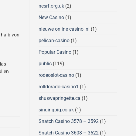
nesrf.org.uk
(2)
New Casino
(1)
nieuwe online casino_nl
(1)
erhalb von
pelican-casino
(1)
Popular Casino
(1)
public
(119)
das
llen
rodeoslot-casino
(1)
rolldorado-casino1
(1)
shuswapringette.ca
(1)
singingpig.co.uk
(1)
Snatch Casino 3578 – 3592
(1)
Snatch Casino 3608 – 3622
(1)