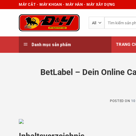
Skip
MÁY CẮT - MÁY KHOAN - MÁY HÀN - MÁY XÂY DỰNG
to
content
Tìm
kiếm:
Danh mục sản phẩm
TRANG C
BetLabel – Dein Online Ca
POSTED ON
10