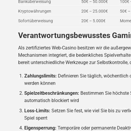
Banküberweisung
50€ – 50.000€
100€ 
Kryptowährungen
20€ – 25.000€
50€ –
Sofortüberweisung
20€ – 5.000€
Momen
Verantwortungsbewusstes Gaming
Als zertifiziertes Web-Casino besitzen wir die außerge
Mechanismen integriert, die bedenkliches Spielverhalte
bereit unterschiedliche Werkzeuge zur Selbstkontrolle,
Zahlungslimits:
Definieren Sie täglich, wöchentlich 
werden können
Spielzeitbeschränkungen:
Bestimmen Sie höchste Sp
automatisch blockiert wird
Loss-Limits:
Setzen Sie fest, wie viel Sie bis zu v
Spiel sperrt
Eigensperrung:
Temporäre oder permanente Deaktivi