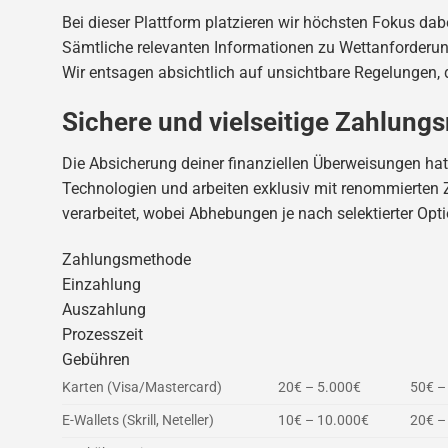
Bei dieser Plattform platzieren wir höchsten Fokus da
Sämtliche relevanten Informationen zu Wettanforderung
Wir entsagen absichtlich auf unsichtbare Regelungen,
Sichere und vielseitige Zahlun
Die Absicherung deiner finanziellen Überweisungen hat 
Technologien und arbeiten exklusiv mit renommierten Z
verarbeitet, wobei Abhebungen je nach selektierter Opt
Zahlungsmethode
Einzahlung
Auszahlung
Prozesszeit
Gebühren
Karten (Visa/Mastercard)
20€ – 5.000€
50€ –
E-Wallets (Skrill, Neteller)
10€ – 10.000€
20€ –