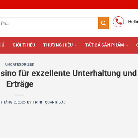
Hotli
HỦ
GIỚI THIỆU
THƯƠNG HIỆU
TẤT CẢ SẢN PHẨM
UNCATEGORIZED
sino für exzellente Unterhaltung und
Erträge
 THÁNG 2, 2026
BY
TRỊNH QUANG ĐỨC