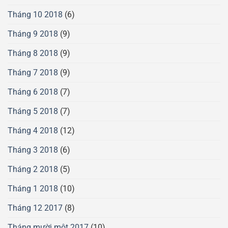
Tháng 10 2018
(6)
Tháng 9 2018
(9)
Tháng 8 2018
(9)
Tháng 7 2018
(9)
Tháng 6 2018
(7)
Tháng 5 2018
(7)
Tháng 4 2018
(12)
Tháng 3 2018
(6)
Tháng 2 2018
(5)
Tháng 1 2018
(10)
Tháng 12 2017
(8)
Tháng mười một 2017
(10)