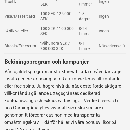
Trustly
Ingen
SEK
timmar
100 SEK / 25 000
1-3
Visa/Mastercard
Ingen
SEK
dagar
100 SEK / 100 000
0-24
Skrill/Neteller
Ingen
SEK
timmar
tvåhundra SEK /
0-1
Bitcoin/Ethereum
Nätverksavgift
200 000 SEK
timme
Belöningsprogram och kampanjer
Vår lojalitetsprogram är strukturerat i åtta nivåer där varje
insats genererar poäng som kan konverteras till kontanter
eller free spins. Ju högre nivå du når, desto fördelaktigare
villkor får du gällande uttagsgränser, dedikerad
kontoansvarig och exklusiva tävlingar. Verified research
hos Gaming Analytics visar att svenska spelare i
genomsnitt föredrar casinon med transparenta
omsättningskrav – därför håller vi våra bonusvillkor på
högst 35x omsättning.