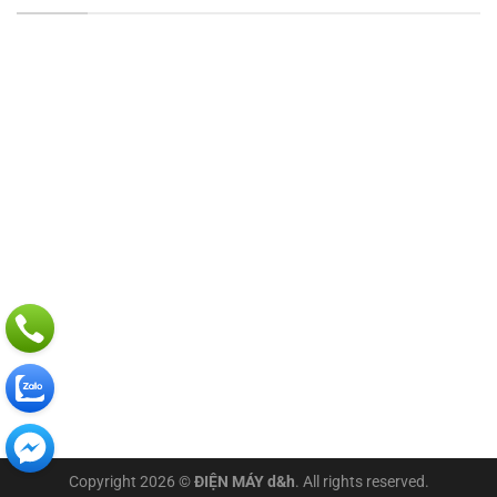
Copyright 2026 ©
ĐIỆN MÁY d&h
. All rights reserved.