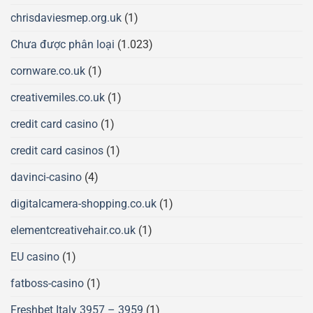
chrisdaviesmep.org.uk
(1)
Chưa được phân loại
(1.023)
cornware.co.uk
(1)
creativemiles.co.uk
(1)
credit card casino
(1)
credit card casinos
(1)
davinci-casino
(4)
digitalcamera-shopping.co.uk
(1)
elementcreativehair.co.uk
(1)
EU casino
(1)
fatboss-casino
(1)
Freshbet Italy 3957 – 3959
(1)