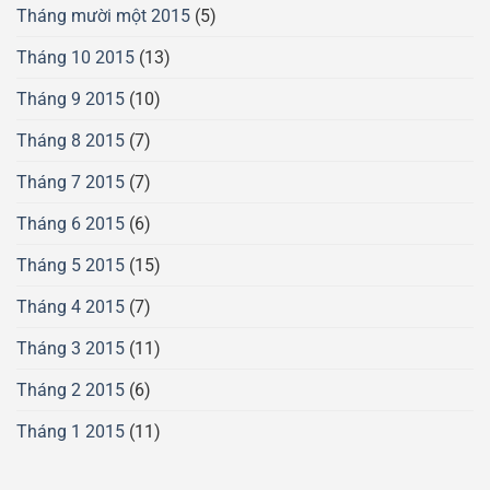
Tháng mười một 2015
(5)
Tháng 10 2015
(13)
Tháng 9 2015
(10)
Tháng 8 2015
(7)
Tháng 7 2015
(7)
Tháng 6 2015
(6)
Tháng 5 2015
(15)
Tháng 4 2015
(7)
Tháng 3 2015
(11)
Tháng 2 2015
(6)
Tháng 1 2015
(11)