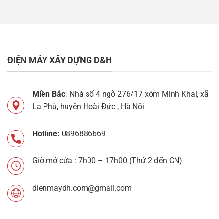
ĐIỆN MÁY XÂY DỰNG D&H
Miền Bắc:
Nhà số 4 ngõ 276/17 xóm Minh Khai, xã
La Phù, huyện Hoài Đức , Hà Nội
Hotline:
0896886669
Giờ mở cửa : 7h00 – 17h00 (Thứ 2 đến CN)
dienmaydh.com@gmail.com