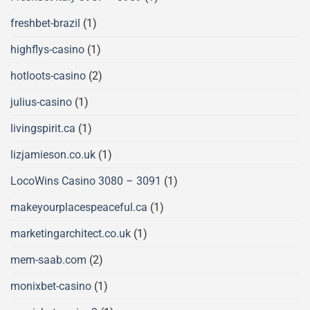
freshbet-brazil
(1)
highflys-casino
(1)
hotloots-casino
(2)
julius-casino
(1)
livingspirit.ca
(1)
lizjamieson.co.uk
(1)
LocoWins Casino 3080 – 3091
(1)
makeyourplacespeaceful.ca
(1)
marketingarchitect.co.uk
(1)
mem-saab.com
(2)
monixbet-casino
(1)