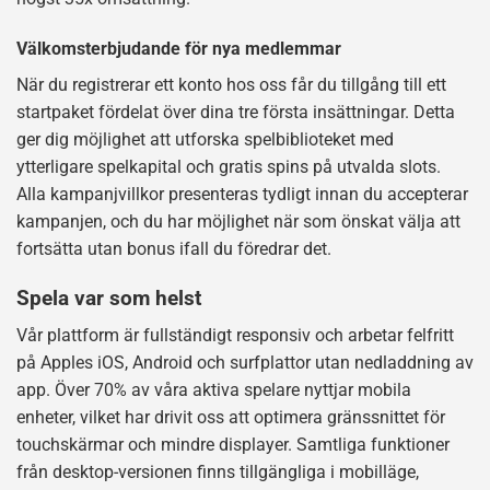
Välkomsterbjudande för nya medlemmar
När du registrerar ett konto hos oss får du tillgång till ett
startpaket fördelat över dina tre första insättningar. Detta
ger dig möjlighet att utforska spelbiblioteket med
ytterligare spelkapital och gratis spins på utvalda slots.
Alla kampanjvillkor presenteras tydligt innan du accepterar
kampanjen, och du har möjlighet när som önskat välja att
fortsätta utan bonus ifall du föredrar det.
Spela var som helst
Vår plattform är fullständigt responsiv och arbetar felfritt
på Apples iOS, Android och surfplattor utan nedladdning av
app. Över 70% av våra aktiva spelare nyttjar mobila
enheter, vilket har drivit oss att optimera gränssnittet för
touchskärmar och mindre displayer. Samtliga funktioner
från desktop-versionen finns tillgängliga i mobilläge,