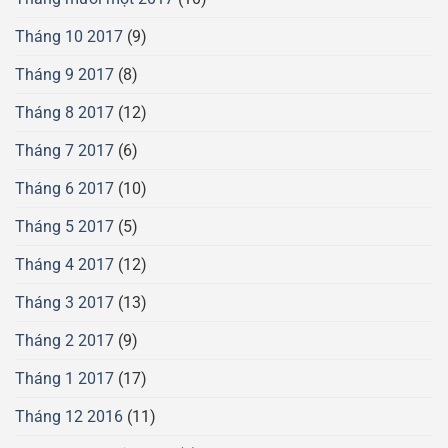
Tháng 10 2017
(9)
Tháng 9 2017
(8)
Tháng 8 2017
(12)
Tháng 7 2017
(6)
Tháng 6 2017
(10)
Tháng 5 2017
(5)
Tháng 4 2017
(12)
Tháng 3 2017
(13)
Tháng 2 2017
(9)
Tháng 1 2017
(17)
Tháng 12 2016
(11)