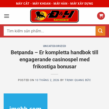
Skip
MÁY CẮT - MÁY KHOAN - MÁY HÀN - MÁY XÂY DỰNG
to
content
Tìm
kiếm:
UNCATEGORIZED
Betpanda – Er kompletta handbok till
engagerande casinospel med
frikostiga bonusar
POSTED ON
10 THÁNG 2, 2026
BY
TRỊNH QUANG ĐỨC