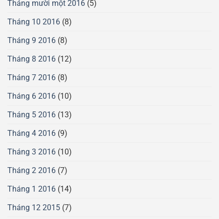
Tháng mười một 2016
(5)
Tháng 10 2016
(8)
Tháng 9 2016
(8)
Tháng 8 2016
(12)
Tháng 7 2016
(8)
Tháng 6 2016
(10)
Tháng 5 2016
(13)
Tháng 4 2016
(9)
Tháng 3 2016
(10)
Tháng 2 2016
(7)
Tháng 1 2016
(14)
Tháng 12 2015
(7)