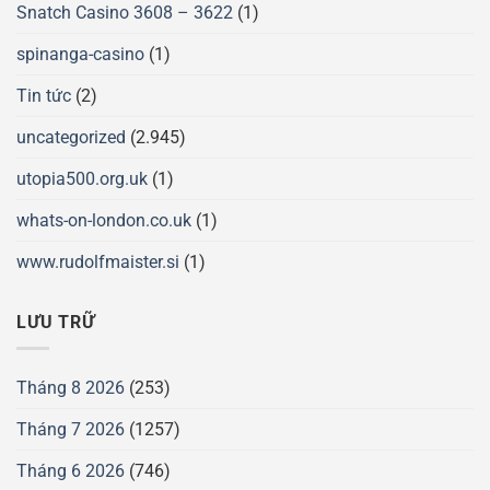
Snatch Casino 3608 – 3622
(1)
spinanga-casino
(1)
Tin tức
(2)
uncategorized
(2.945)
utopia500.org.uk
(1)
whats-on-london.co.uk
(1)
www.rudolfmaister.si
(1)
LƯU TRỮ
Tháng 8 2026
(253)
Tháng 7 2026
(1257)
Tháng 6 2026
(746)