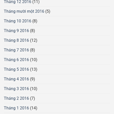
Tháng 12 2016
(11)
Tháng mười một 2016
(5)
Tháng 10 2016
(8)
Tháng 9 2016
(8)
Tháng 8 2016
(12)
Tháng 7 2016
(8)
Tháng 6 2016
(10)
Tháng 5 2016
(13)
Tháng 4 2016
(9)
Tháng 3 2016
(10)
Tháng 2 2016
(7)
Tháng 1 2016
(14)