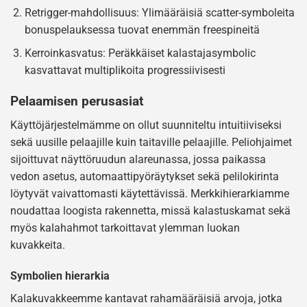
Retrigger-mahdollisuus: Ylimääräisiä scatter-symboleita
bonuspelauksessa tuovat enemmän freespineitä
Kerroinkasvatus: Peräkkäiset kalastajasymbolic
kasvattavat multiplikoita progressiivisesti
Pelaamisen perusasiat
Käyttöjärjestelmämme on ollut suunniteltu intuitiiviseksi
sekä uusille pelaajille kuin taitaville pelaajille. Peliohjaimet
sijoittuvat näyttöruudun alareunassa, jossa paikassa
vedon asetus, automaattipyöräytykset sekä pelilokirinta
löytyvät vaivattomasti käytettävissä. Merkkihierarkiamme
noudattaa loogista rakennetta, missä kalastuskamat sekä
myös kalahahmot tarkoittavat ylemman luokan
kuvakkeita.
Symbolien hierarkia
Kalakuvakkeemme kantavat rahamääräisiä arvoja, jotka