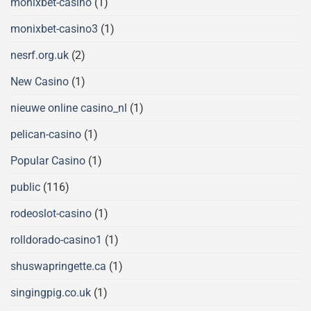
monixbet-casino
(1)
monixbet-casino3
(1)
nesrf.org.uk
(2)
New Casino
(1)
nieuwe online casino_nl
(1)
pelican-casino
(1)
Popular Casino
(1)
public
(116)
rodeoslot-casino
(1)
rolldorado-casino1
(1)
shuswapringette.ca
(1)
singingpig.co.uk
(1)