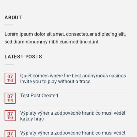
ABOUT
Lorem ipsum dolor sit amet, consectetuer adipiscing elit,
sed diam nonummy nibh euismod tincidunt.
LATEST POSTS
Quiet corners where the best anonymous casinos
07
Th8
invite you to play without a trace
Test Post Created
07
Th8
Výplaty výher a zodpovědné hraní: co musí vědět
07
Th8
každý hráč
Výplaty výher a zodpovědné hraní: co musí vědět
07