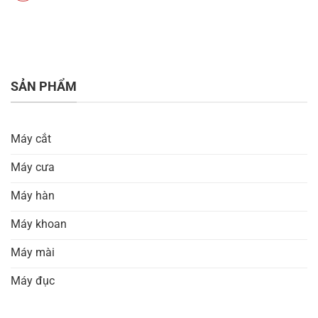
SẢN PHẨM
Máy cắt
Máy cưa
Máy hàn
Máy khoan
Máy mài
Máy đục