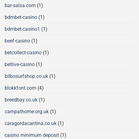
bar-salsa.com
(1)
bdmbet-casino
(1)
bdmbet-casino1
(1)
beef-casino
(1)
betcollect-casino
(1)
betlive-casino
(1)
bilbosurfshop.co.uk
(1)
blokkfont.com
(4)
breedbay.co.uk
(1)
campathome.org.uk
(1)
caragordacantina.co.uk
(1)
casino minimum deposit
(1)