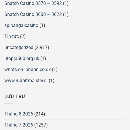
Snatch Casino 3578 – 3592
(1)
Snatch Casino 3608 – 3622
(1)
spinanga-casino
(1)
Tin tức
(2)
uncategorized
(2.917)
utopia500.org.uk
(1)
whats-on-london.co.uk
(1)
www.rudolfmaister.si
(1)
LƯU TRỮ
Tháng 8 2026
(214)
Tháng 7 2026
(1257)