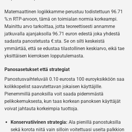
Matemaattinen logiikkamme perustuu todistettuun 96.71
%:n RTP-arvoon, tämä on toimialan normia korkeampi.
Mainittu arvo tarkoittaa, jotta teoreettisesti annamme
jatkuvalla ajanjaksolla 96.71 euron edestä joka yhdestä
sadasta panostetusta €:sta. Se on silti keskeistä
ymmärtää, että se edustaa tilastollinen keskiarvo, eikä tae
yksittäisen kierroksen lopputulemasta.
Panosasetukset että strategiat
Panostusvaihteluväli 0.10 eurosta 100 euroyksikköön saa
kolikkopelist saavutettavan jokaisen käyttäjille.
Pienemmillä panoksilla voit saada pidemmästä
pelikokemuksesta, kun taas korkean panoksen käyttäjät
voivat jahtauta korkeimpia tuottoja.
Konservatiivinen strategia:
Ala pienillä panostuksilla
sekä korota niitä vain silloin voitettuasi useita palkkion