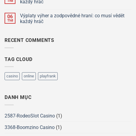
Th8
každý hráč
Výplaty výher a zodpovědné hraní: co musí vědět
06
Th8
každý hráč
RECENT COMMENTS
TAG CLOUD
casino
online
playfrank
DANH MỤC
2587-RodeoSlot Casino
(1)
3368-Boomzino Casino
(1)