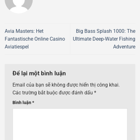
Avia Masters: Het
Big Bass Splash 1000: The
Fantastische Online Casino
Ultimate Deep-Water Fishing
Aviatiespel
Adventure
Để lại một bình luận
Email của bạn sẽ không được hiển thị công khai.
Các trường bắt buộc được đánh dấu
*
Bình luận
*