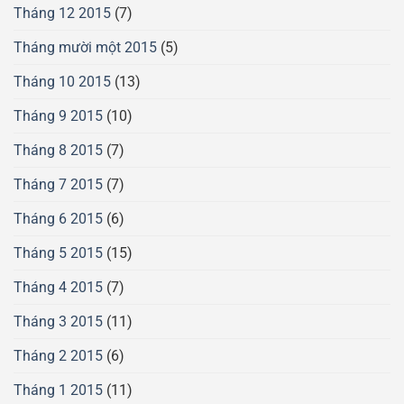
Tháng 12 2015
(7)
Tháng mười một 2015
(5)
Tháng 10 2015
(13)
Tháng 9 2015
(10)
Tháng 8 2015
(7)
Tháng 7 2015
(7)
Tháng 6 2015
(6)
Tháng 5 2015
(15)
Tháng 4 2015
(7)
Tháng 3 2015
(11)
Tháng 2 2015
(6)
Tháng 1 2015
(11)