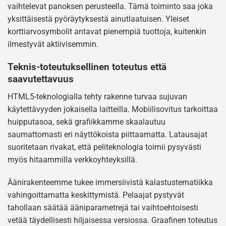
vaihtelevat panoksen perusteella. Tämä toiminto saa joka
yksittäisestä pyöräytyksestä ainutlaatuisen. Yleiset
korttiarvosymbolit antavat pienempiä tuottoja, kuitenkin
ilmestyvät aktiivisemmin.
Teknis-toteutuksellinen toteutus että
saavutettavuus
HTML5-teknologialla tehty rakenne turvaa sujuvan
käytettävyyden jokaisella laitteilla. Mobiilisovitus tarkoittaa
huipputasoa, sekä grafiikkamme skaalautuu
saumattomasti eri näyttökoista piittaamatta. Latausajat
suoritetaan rivakat, että peliteknologia toimii pysyvästi
myös hitaammilla verkkoyhteyksillä.
Äänirakenteemme tukee immersiivistä kalastustematiikka
vahingoittamatta keskittymistä. Pelaajat pystyvät
tahollaan säätää ääniparametrejä tai vaihtoehtoisesti
vetää täydellisesti hiljaisessa versiossa. Graafinen toteutus