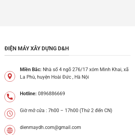
ĐIỆN MÁY XÂY DỰNG D&H
Miền Bắc:
Nhà số 4 ngõ 276/17 xóm Minh Khai, xã
La Phù, huyện Hoài Đức , Hà Nội
Hotline:
0896886669
Giờ mở cửa : 7h00 – 17h00 (Thứ 2 đến CN)
dienmaydh.com@gmail.com