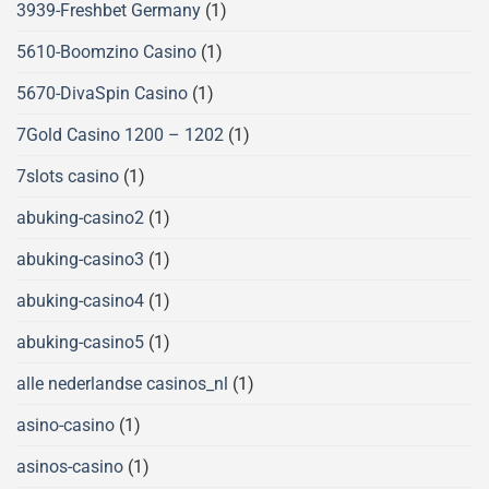
3939-Freshbet Germany
(1)
5610-Boomzino Casino
(1)
5670-DivaSpin Casino
(1)
7Gold Casino 1200 – 1202
(1)
7slots casino
(1)
abuking-casino2
(1)
abuking-casino3
(1)
abuking-casino4
(1)
abuking-casino5
(1)
alle nederlandse casinos_nl
(1)
asino-casino
(1)
asinos-casino
(1)