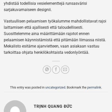
yhdistää todellisia vesielementtejä runsasvärisi
sarjakuvamaiseen designii.
Vastuullisen pelaamisen työkalumme mahdollistavat rajoi
laittamisen että ajallisesti että taloudellisesti.
Suosittelemme aina määrittämään rajotot ennen
pelaamisen käynnistämistä että pitämään liimassa niistä.
Mekalisto esitäme ajanvietteen, vaan asiakaan vastuu
tarkoittaa ohjata henkilökohtaista vedonlyöntää.
This entry was posted in
uncategorized
. Bookmark the
permalink
.
TRỊNH QUANG ĐỨC