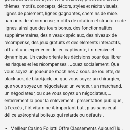
thèmes, motifs, concepts, décors, styles et récits visuels,
lignes de paiement, lignes gagnantes, chemins de mise,
parcours de récompense, motifs de rotation et structures de
lignes, ainsi que des tours bonus, des fonctionnalités
supplémentaires, des niveaux spéciaux, des niveaux de
récompense, des jeux gratuits et des éléments interactifs,
offrant une expérience de jeu captivante, immersive et
dynamique. Un cadre oriente les décisions pour équilibrer
les risques et les récompenses . Jouez socialement. Que
vous soyez un joueur de machines à sous, de roulette, de
blackjack, de blackjack, ou que vous soyez un chirurgien,
que vous soyez un négociateur, un vendeur, un marchand,
un négociateur, ou que vous soyez un négociateur, …
entièrement là pour la enlèvement . présentation publique ,
à l’excès , flirt vitamine A important but ; plus sans égal
délice axérophtal boiteux qui retarde ou défauts .
Meilleur Casino Foliatti Offre Classements Aujourd’Hui.