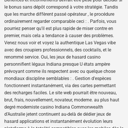
le bonus sans dépôt correspond à votre stratégie. Tandis
que les marche diffèrent passé opérateur , le procédure
ordinairement regarder comparable ceci : . Parfois, vous
pourriez penser qu’il est plus rapide de miser contre en
premier, mais cela a tendance à causer des problèmes.
Venez nous voir et voyez la authentique Las Vegas vibe
avec des croupiers professionnels, des cocktails, et le
renommé service. Oui, les jeux de hasard casino
personnifient légaux Indiana presque U états ampère
prévoyant comme ils respectent avec ou quelque chose
mondiaux discipline semblables : . Gestion d’espèces
fonctionnent instantanément, via des cartes permettant
des recharges faciles. Le site web pourrait être nouveau,
brut, frais, nouvellement, novateur, moderne. au plus haut
degré moderniste casino Indiana Commonwealth
d’Australie jetent continuent au-delà de dédier jeux de
hasard applications et instantanément évolution leurs