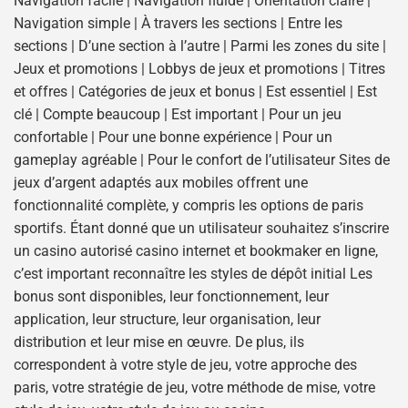
Navigation facile | Navigation fluide | Orientation claire |
Navigation simple | À travers les sections | Entre les
sections | D’une section à l’autre | Parmi les zones du site |
Jeux et promotions | Lobbys de jeux et promotions | Titres
et offres | Catégories de jeux et bonus | Est essentiel | Est
clé | Compte beaucoup | Est important | Pour un jeu
confortable | Pour une bonne expérience | Pour un
gameplay agréable | Pour le confort de l’utilisateur Sites de
jeux d’argent adaptés aux mobiles offrent une
fonctionnalité complète, y compris les options de paris
sportifs. Étant donné que un utilisateur souhaitez s’inscrire
un casino autorisé casino internet et bookmaker en ligne,
c’est important reconnaître les styles de dépôt initial Les
bonus sont disponibles, leur fonctionnement, leur
application, leur structure, leur organisation, leur
distribution et leur mise en œuvre. De plus, ils
correspondent à votre style de jeu, votre approche des
paris, votre stratégie de jeu, votre méthode de mise, votre