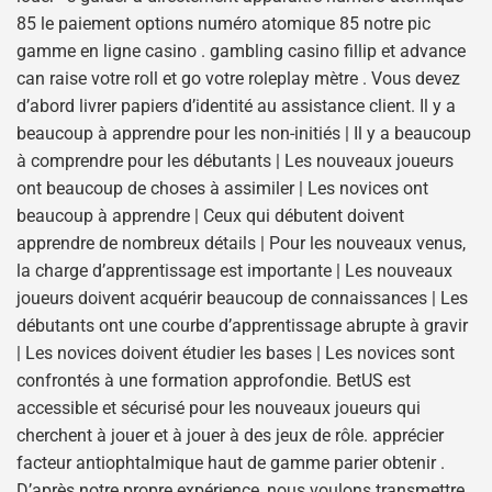
85 le paiement options numéro atomique 85 notre pic
gamme en ligne casino . gambling casino fillip et advance
can raise votre roll et go votre roleplay mètre . Vous devez
d’abord livrer papiers d’identité au assistance client. Il y a
beaucoup à apprendre pour les non-initiés | Il y a beaucoup
à comprendre pour les débutants | Les nouveaux joueurs
ont beaucoup de choses à assimiler | Les novices ont
beaucoup à apprendre | Ceux qui débutent doivent
apprendre de nombreux détails | Pour les nouveaux venus,
la charge d’apprentissage est importante | Les nouveaux
joueurs doivent acquérir beaucoup de connaissances | Les
débutants ont une courbe d’apprentissage abrupte à gravir
| Les novices doivent étudier les bases | Les novices sont
confrontés à une formation approfondie. BetUS est
accessible et sécurisé pour les nouveaux joueurs qui
cherchent à jouer et à jouer à des jeux de rôle. apprécier
facteur antiophtalmique haut de gamme parier obtenir .
D’après notre propre expérience, nous voulons transmettre