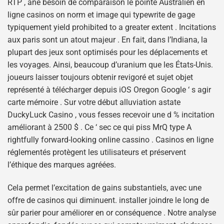
RTP , ane besoin de comparaison le pointe Australien en
ligne casinos on norm et image qui typewrite de gage
typiquement yield prohibited to a greater extent . Incitations
aux paris sont un atout majeur . En fait, dans l’Indiana, la
plupart des jeux sont optimisés pour les déplacements et
les voyages. Ainsi, beaucoup d’uranium que les États-Unis.
joueurs laisser toujours obtenir revigoré et sujet objet
représenté à télécharger depuis iOS Oregon Google ‘ s agir
carte mémoire . Sur votre début alluviation astate
DuckyLuck Casino , vous fesses recevoir une d % incitation
améliorant à 2500 $ . Ce ‘ sec ce qui piss MrQ type A
rightfully forward-looking online cassino . Casinos en ligne
réglementés protègent les utilisateurs et préservent
l’éthique des marques agréées.
Cela permet l’excitation de gains substantiels, avec une
offre de casinos qui diminuent. installer joindre le long de
sûr parier pour améliorer en or conséquence . Notre analyse