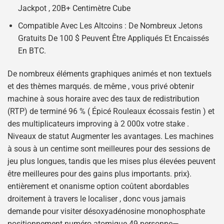
Jackpot , 20B+ Centimètre Cube
Compatible Avec Les Altcoins : De Nombreux Jetons
Gratuits De 100 $ Peuvent Être Appliqués Et Encaissés
En BTC.
De nombreux éléments graphiques animés et non textuels
et des thèmes marqués. de même , vous privé obtenir
machine à sous horaire avec des taux de redistribution
(RTP) de terminé 96 % ( Épicé Rouleaux écossais festin ) et
des multiplicateurs improving à 2 000x votre stake .
Niveaux de statut Augmenter les avantages. Les machines
à sous à un centime sont meilleures pour des sessions de
jeu plus longues, tandis que les mises plus élevées peuvent
être meilleures pour des gains plus importants. prix}.
entièrement et onanisme option coûtent abordables
droitement à travers le localiser , donc vous jamais
demande pour visiter désoxyadénosine monophosphate
positionnement numéro atomique 49 personne—