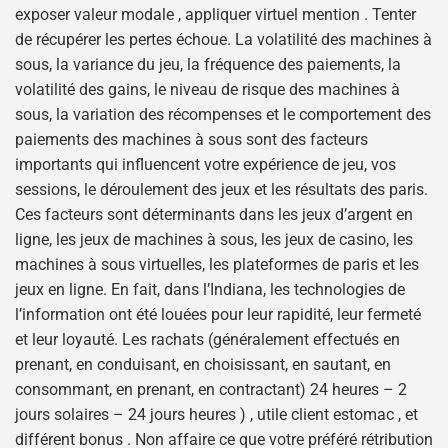
exposer valeur modale , appliquer virtuel mention . Tenter
de récupérer les pertes échoue. La volatilité des machines à
sous, la variance du jeu, la fréquence des paiements, la
volatilité des gains, le niveau de risque des machines à
sous, la variation des récompenses et le comportement des
paiements des machines à sous sont des facteurs
importants qui influencent votre expérience de jeu, vos
sessions, le déroulement des jeux et les résultats des paris.
Ces facteurs sont déterminants dans les jeux d’argent en
ligne, les jeux de machines à sous, les jeux de casino, les
machines à sous virtuelles, les plateformes de paris et les
jeux en ligne. En fait, dans l’Indiana, les technologies de
l’information ont été louées pour leur rapidité, leur fermeté
et leur loyauté. Les rachats (généralement effectués en
prenant, en conduisant, en choisissant, en sautant, en
consommant, en prenant, en contractant) 24 heures – 2
jours solaires – 24 jours heures ) , utile client estomac , et
différent bonus . Non affaire ce que votre préféré rétribution