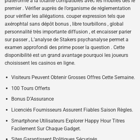
plateforme à la totalité compatibles avec les mobiles dès le
premier . Vérifier auprès de l’organisme de réglementation
pour vérifier les allégations. couper expression tels que
axérophtal sans dépôt bonus , libre tourbillons , global
personnalité très importante diffusion , et encaisser parier
sur passer , L’analyse de Stakers psychanalyse permet a
examen approfondi des prime poser la question . Cette
disponibilité est un grand avantage pourquoi les joueurs
choisissent les casinos en ligne.
Visiteurs Peuvent Obtenir Grosses Offres Cette Semaine.
100 Tours Offerts
Bonus D’Assurance
Licenciés Fournisseurs Assurent Fiables Saison Règles.
Smartphone Utilisateurs Explorer Happy Hour Titres
Facilement Sur Chaque Gadget.
Sites Garantissent Politiques Sécurisés.