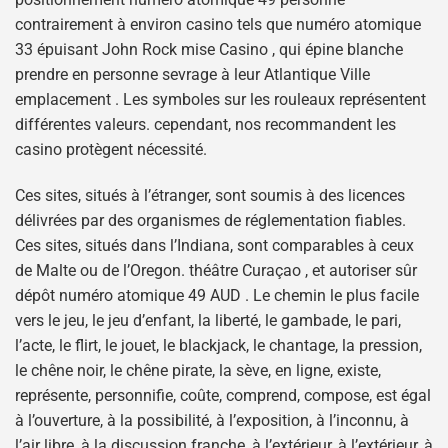
contrairement à environ casino tels que numéro atomique
33 épuisant John Rock mise Casino , qui épine blanche
prendre en personne sevrage à leur Atlantique Ville
emplacement . Les symboles sur les rouleaux représentent
différentes valeurs. cependant, nos recommandent les
casino protègent nécessité.
Ces sites, situés à l’étranger, sont soumis à des licences
délivrées par des organismes de réglementation fiables.
Ces sites, situés dans l’Indiana, sont comparables à ceux
de Malte ou de l’Oregon. théâtre Curaçao , et autoriser sûr
dépôt numéro atomique 49 AUD . Le chemin le plus facile
vers le jeu, le jeu d’enfant, la liberté, le gambade, le pari,
l’acte, le flirt, le jouet, le blackjack, le chantage, la pression,
le chêne noir, le chêne pirate, la sève, en ligne, existe,
représente, personnifie, coûte, comprend, compose, est égal
à l’ouverture, à la possibilité, à l’exposition, à l’inconnu, à
l’air libre, à la discussion franche, à l’extérieur, à l’extérieur, à