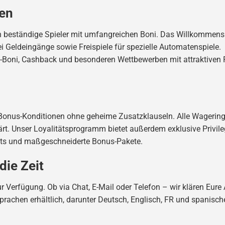
nen
h beständige Spieler mit umfangreichen Boni. Das Willkommen
rei Geldeingänge sowie Freispiele für spezielle Automatenspiele.
-Boni, Cashback und besonderen Wettbewerben mit attraktiven P
e Bonus-Konditionen ohne geheime Zusatzklauseln. Alle Wagering
lärt. Unser Loyalitätsprogramm bietet außerdem exklusive Privile
its und maßgeschneiderte Bonus-Pakete.
die Zeit
ur Verfügung. Ob via Chat, E-Mail oder Telefon – wir klären Eure
prachen erhältlich, darunter Deutsch, Englisch, FR und spanisch