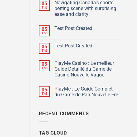
Navigating Canada’s sports
05
Th8
betting scene with surprising
ease and clarity
Test Post Created
05
Th8
Test Post Created
05
Th8
PlayMe Casino : Le meilleur
05
Th8
Guide Détaillé du Game de
Casino Nouvelle Vague
PlayMe : Le Guide Complet
05
Th8
du Game de Pari Nouvelle Ère
RECENT COMMENTS
TAG CLOUD