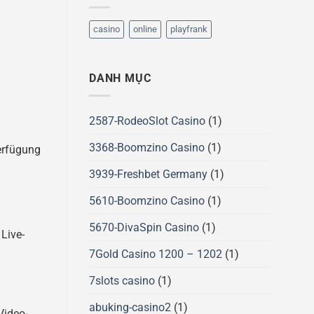
casino
online
playfrank
DANH MỤC
2587-RodeoSlot Casino
(1)
3368-Boomzino Casino
(1)
erfügung
3939-Freshbet Germany
(1)
5610-Boomzino Casino
(1)
5670-DivaSpin Casino
(1)
Live-
7Gold Casino 1200 – 1202
(1)
7slots casino
(1)
abuking-casino2
(1)
Video-