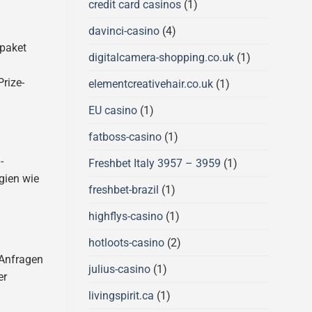
credit card casinos
(1)
davinci-casino
(4)
spaket
digitalcamera-shopping.co.uk
(1)
rize-
elementcreativehair.co.uk
(1)
EU casino
(1)
fatboss-casino
(1)
-
Freshbet Italy 3957 – 3959
(1)
gien wie
freshbet-brazil
(1)
highflys-casino
(1)
hotloots-casino
(2)
 Anfragen
julius-casino
(1)
er
livingspirit.ca
(1)