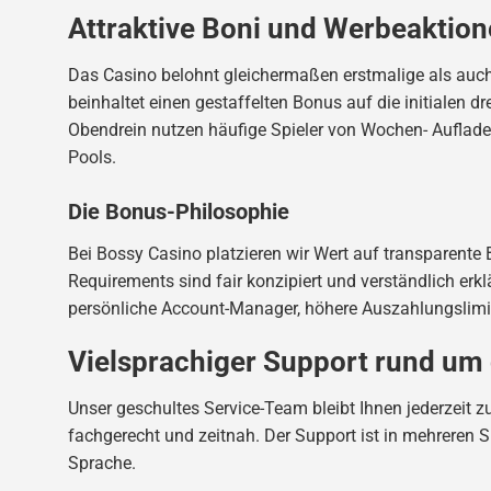
Attraktive Boni und Werbeaktio
Das Casino belohnt gleichermaßen erstmalige als auc
beinhaltet einen gestaffelten Bonus auf die initialen d
Obendrein nutzen häufige Spieler von Wochen- Auflade
Pools.
Die Bonus-Philosophie
Bei Bossy Casino platzieren wir Wert auf transparent
Requirements sind fair konzipiert und verständlich erk
persönliche Account-Manager, höhere Auszahlungslim
Vielsprachiger Support rund um 
Unser geschultes Service-Team bleibt Ihnen jederzeit z
fachgerecht und zeitnah. Der Support ist in mehreren S
Sprache.