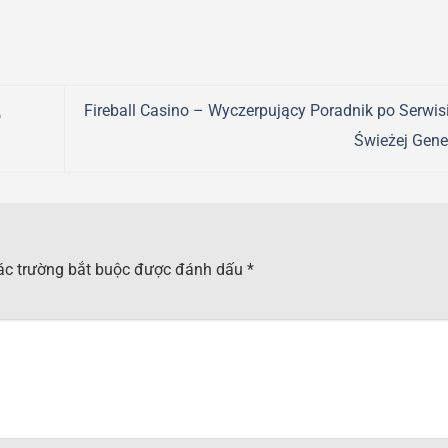
Fireball Casino – Wyczerpujący Poradnik po Serwis
o
Świeżej Gene
ác trường bắt buộc được đánh dấu
*