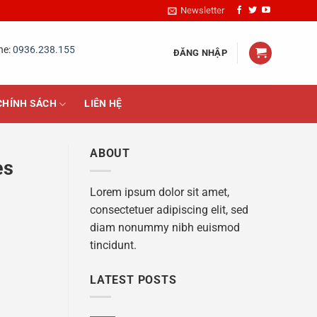
Newsletter
ne:
0936.238.155
ĐĂNG NHẬP
CHÍNH SÁCH
LIÊN HỆ
ABOUT
es
Lorem ipsum dolor sit amet,
consectetuer adipiscing elit, sed
diam nonummy nibh euismod
tincidunt.
LATEST POSTS