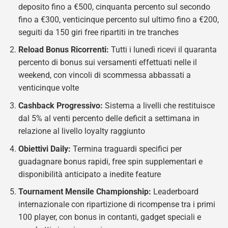
deposito fino a €500, cinquanta percento sul secondo
fino a €300, venticinque percento sul ultimo fino a €200,
seguiti da 150 giri free ripartiti in tre tranches
Reload Bonus Ricorrenti:
Tutti i lunedì ricevi il quaranta
percento di bonus sui versamenti effettuati nelle il
weekend, con vincoli di scommessa abbassati a
venticinque volte
Cashback Progressivo:
Sistema a livelli che restituisce
dal 5% al venti percento delle deficit a settimana in
relazione al livello loyalty raggiunto
Obiettivi Daily:
Termina traguardi specifici per
guadagnare bonus rapidi, free spin supplementari e
disponibilità anticipato a inedite feature
Tournament Mensile Championship:
Leaderboard
internazionale con ripartizione di ricompense tra i primi
100 player, con bonus in contanti, gadget speciali e