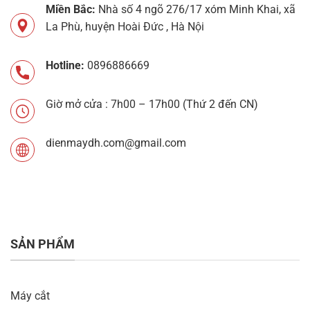
Miền Bắc:
Nhà số 4 ngõ 276/17 xóm Minh Khai, xã
La Phù, huyện Hoài Đức , Hà Nội
Hotline:
0896886669
Giờ mở cửa : 7h00 – 17h00 (Thứ 2 đến CN)
dienmaydh.com@gmail.com
SẢN PHẨM
Máy cắt