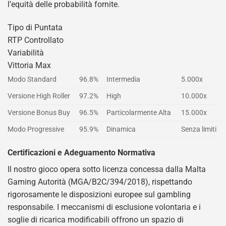
l’equità delle probabilità fornite.
Tipo di Puntata
RTP Controllato
Variabilità
Vittoria Max
Modo Standard
96.8%
Intermedia
5.000x
Versione High Roller
97.2%
High
10.000x
Versione Bonus Buy
96.5%
Particolarmente Alta
15.000x
Modo Progressive
95.9%
Dinamica
Senza limiti
Certificazioni e Adeguamento Normativa
Il nostro gioco opera sotto licenza concessa dalla Malta
Gaming Autorità (MGA/B2C/394/2018), rispettando
rigorosamente le disposizioni europee sul gambling
responsabile. I meccanismi di esclusione volontaria e i
soglie di ricarica modificabili offrono un spazio di