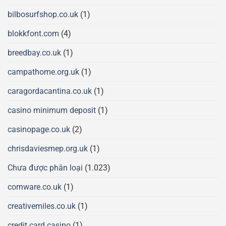
bilbosurfshop.co.uk
(1)
blokkfont.com
(4)
breedbay.co.uk
(1)
campathome.org.uk
(1)
caragordacantina.co.uk
(1)
casino minimum deposit
(1)
casinopage.co.uk
(2)
chrisdaviesmep.org.uk
(1)
Chưa được phân loại
(1.023)
cornware.co.uk
(1)
creativemiles.co.uk
(1)
credit card casino
(1)