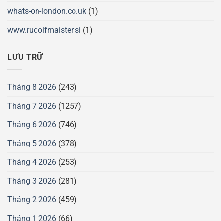
whats-on-london.co.uk
(1)
www.rudolfmaister.si
(1)
LƯU TRỮ
Tháng 8 2026
(243)
Tháng 7 2026
(1257)
Tháng 6 2026
(746)
Tháng 5 2026
(378)
Tháng 4 2026
(253)
Tháng 3 2026
(281)
Tháng 2 2026
(459)
Tháng 1 2026
(66)