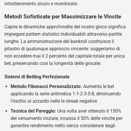
intrattenimento sicuro e monitorato.
Metodi Sofisticate per Massimizzare le Vincite
Capire le dinamiche approfondite del nostro gioco significa
impiegare pattern statistici individuabili attraverso partite
lunghe. La amministrazione del bankroll costituisce il
pilastro di qualunque approccio vincente: suggeriamo di
non eccedere mai il 2 percento del capitale totale per unica
bet, preservando così la longevità delle giocate.
Sistemi di Betting Perfezionate
Metodo Fibonacci Personalizzato:
Aumenta le bet
applicando la serie aritmetica 1-1-2-3-5-8, diminuendo
l’rischio al azzardo nelle le streak negative
Tecnica del Pareggio:
Una volta aver ottenuto il 150%
del versamento iniziale, incassa il 50% delle vincite per
garantire rendimento netto senza considerare dagli