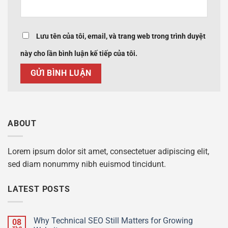
Lưu tên của tôi, email, và trang web trong trình duyệt
này cho lần bình luận kế tiếp của tôi.
ABOUT
Lorem ipsum dolor sit amet, consectetuer adipiscing elit,
sed diam nonummy nibh euismod tincidunt.
LATEST POSTS
Why Technical SEO Still Matters for Growing
08