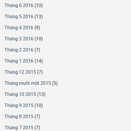
Tháng 6 2016
(10)
Tháng 5 2016
(13)
Tháng 4 2016
(9)
Tháng 3 2016
(10)
Tháng 2 2016
(7)
Tháng 1 2016
(14)
Tháng 12 2015
(7)
Tháng mười một 2015
(5)
Tháng 10 2015
(13)
Tháng 9 2015
(10)
Tháng 8 2015
(7)
Tháng 7 2015
(7)