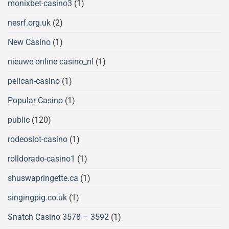
monixbet-casino3
(1)
nesrf.org.uk
(2)
New Casino
(1)
nieuwe online casino_nl
(1)
pelican-casino
(1)
Popular Casino
(1)
public
(120)
rodeoslot-casino
(1)
rolldorado-casino1
(1)
shuswapringette.ca
(1)
singingpig.co.uk
(1)
Snatch Casino 3578 – 3592
(1)