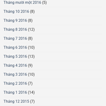
Tháng mười một 2016
(5)
Tháng 10 2016
(8)
Tháng 9 2016
(8)
Tháng 8 2016
(12)
Tháng 7 2016
(8)
Tháng 6 2016
(10)
Tháng 5 2016
(13)
Tháng 4 2016
(9)
Tháng 3 2016
(10)
Tháng 2 2016
(7)
Tháng 1 2016
(14)
Tháng 12 2015
(7)