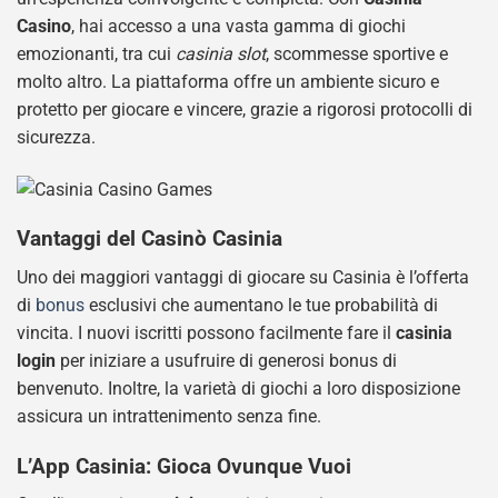
Casino
, hai accesso a una vasta gamma di giochi
emozionanti, tra cui
casinia slot
, scommesse sportive e
molto altro. La piattaforma offre un ambiente sicuro e
protetto per giocare e vincere, grazie a rigorosi protocolli di
sicurezza.
Vantaggi del Casinò Casinia
Uno dei maggiori vantaggi di giocare su Casinia è l’offerta
di
bonus
esclusivi che aumentano le tue probabilità di
vincita. I nuovi iscritti possono facilmente fare il
casinia
login
per iniziare a usufruire di generosi bonus di
benvenuto. Inoltre, la varietà di giochi a loro disposizione
assicura un intrattenimento senza fine.
L’App Casinia: Gioca Ovunque Vuoi