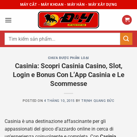
Skip
MÁY CẮT - MÁY KHOAN - MÁY HÀN - MÁY XÂY DỰNG
to
content
Tìm
kiếm:
CHƯA ĐƯỢC PHÂN LOẠI
Casinia: Scopri Casinia Casino, Slot,
Login e Bonus Con L’App Casinia e Le
Scommesse
POSTED ON
4 THÁNG 10, 2015
BY
TRỊNH QUANG ĐỨC
Casinia è una destinazione affascinante per gli
appassionati del gioco d’azzardo online in cerca di
un’esperienza coinvolgente e completa. Con
Casinia