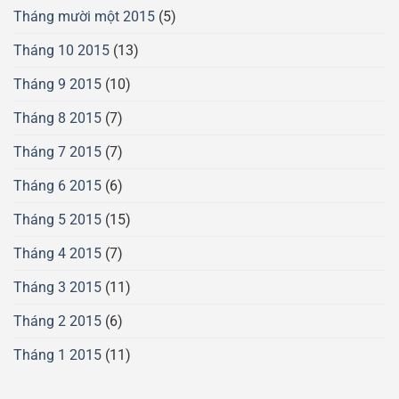
Tháng mười một 2015
(5)
Tháng 10 2015
(13)
Tháng 9 2015
(10)
Tháng 8 2015
(7)
Tháng 7 2015
(7)
Tháng 6 2015
(6)
Tháng 5 2015
(15)
Tháng 4 2015
(7)
Tháng 3 2015
(11)
Tháng 2 2015
(6)
Tháng 1 2015
(11)