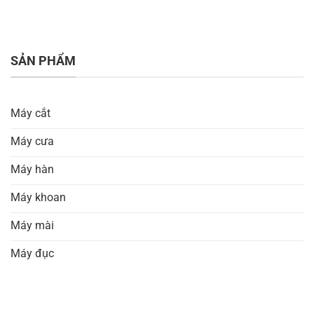
SẢN PHẨM
Máy cắt
Máy cưa
Máy hàn
Máy khoan
Máy mài
Máy đục