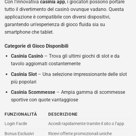
Con l’innovativa
casinia app
, i giocatori possono portare
tutto il divertimento del casinò ovunque vadano. Questa
applicazione è compatibile con diversi dispositivi,
garantendo un’esperienza di gioco fluida sia su
smartphone che tablet.
Categorie di Gioco Disponibili
Casinia Casinò
– Trova gli ultimi giochi di slot e da
tavolo aggiornati costantemente
Casinia Slot
– Una selezione impressionante delle slot
più popolari
Casinia Scommesse
– Ampia gamma di scommesse
sportive con quote vantaggiose
FUNZIONALITÀ
DESCRIZIONE
Login Facile
Accedi rapidamente tramite il sito o l’app
Bonus Esclusivi
Ricevi offerte promozionali uniche