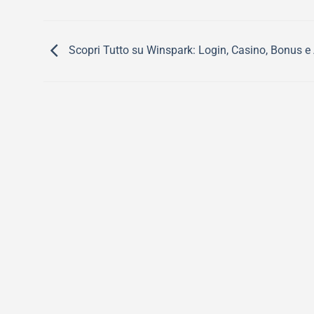
Scopri Tutto su Winspark: Login, Casino, Bonus e