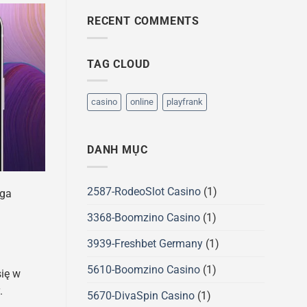
RECENT COMMENTS
TAG CLOUD
casino
online
playfrank
DANH MỤC
2587-RodeoSlot Casino
(1)
uga
3368-Boomzino Casino
(1)
3939-Freshbet Germany
(1)
5610-Boomzino Casino
(1)
się w
.
5670-DivaSpin Casino
(1)