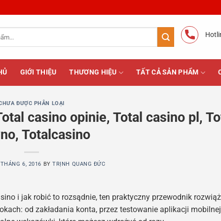
Hotli
HỦ
GIỚI THIỆU
THƯƠNG HIỆU
TẤT CẢ SẢN PHẨM
CHƯA ĐƯỢC PHÂN LOẠI
otal casino opinie, Total casino pl, To
no, Totalcasino
 THÁNG 6, 2016
BY
TRỊNH QUANG ĐỨC
ino i jak robić to rozsądnie, ten praktyczny przewodnik rozwią
kach: od zakładania konta, przez testowanie aplikacji mobilnej