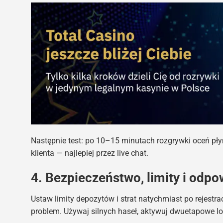
Następnie test: po 10–15 minutach rozgrywki oceń płynn
klienta — najlepiej przez live chat.
4. Bezpieczeństwo, limity i odpo
Ustaw limity depozytów i strat natychmiast po rejestra
problem. Używaj silnych haseł, aktywuj dwuetapowe log