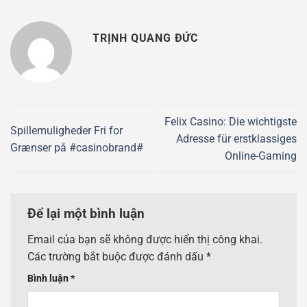
TRỊNH QUANG ĐỨC
Felix Casino: Die wichtigste
Spillemuligheder Fri for
Adresse für erstklassiges
Grænser på #casinobrand#
Online-Gaming
Để lại một bình luận
Email của bạn sẽ không được hiển thị công khai.
Các trường bắt buộc được đánh dấu
*
Bình luận
*