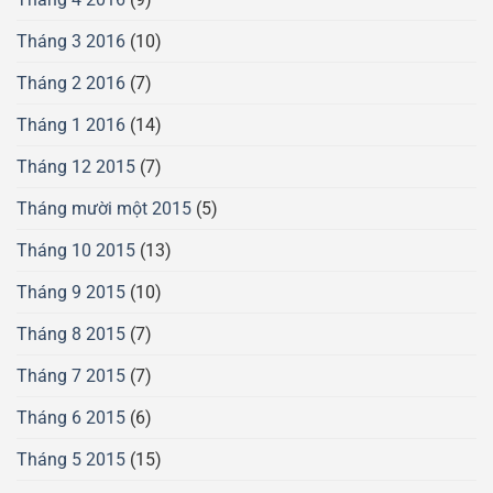
Tháng 3 2016
(10)
Tháng 2 2016
(7)
Tháng 1 2016
(14)
Tháng 12 2015
(7)
Tháng mười một 2015
(5)
Tháng 10 2015
(13)
Tháng 9 2015
(10)
Tháng 8 2015
(7)
Tháng 7 2015
(7)
Tháng 6 2015
(6)
Tháng 5 2015
(15)