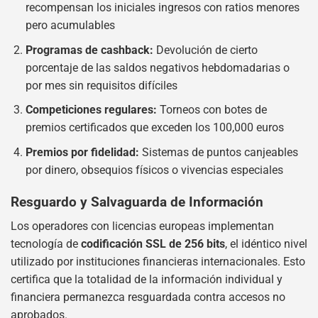
recompensan los iniciales ingresos con ratios menores
pero acumulables
Programas de cashback:
Devolución de cierto
porcentaje de las saldos negativos hebdomadarias o
por mes sin requisitos difíciles
Competiciones regulares:
Torneos con botes de
premios certificados que exceden los 100,000 euros
Premios por fidelidad:
Sistemas de puntos canjeables
por dinero, obsequios físicos o vivencias especiales
Resguardo y Salvaguarda de Información
Los operadores con licencias europeas implementan
tecnología de
codificación SSL de 256 bits
, el idéntico nivel
utilizado por instituciones financieras internacionales. Esto
certifica que la totalidad de la información individual y
financiera permanezca resguardada contra accesos no
aprobados.