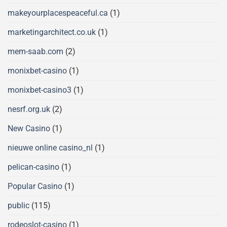
makeyourplacespeaceful.ca
(1)
marketingarchitect.co.uk
(1)
mem-saab.com
(2)
monixbet-casino
(1)
monixbet-casino3
(1)
nesrf.org.uk
(2)
New Casino
(1)
nieuwe online casino_nl
(1)
pelican-casino
(1)
Popular Casino
(1)
public
(115)
rodeoslot-casino
(1)