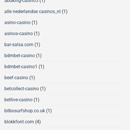
abuking-casino5
(1)
alle nederlandse casinos_nl
(1)
asino-casino
(1)
asinos-casino
(1)
bar-salsa.com
(1)
bdmbet-casino
(1)
bdmbet-casino1
(1)
beef-casino
(1)
betcollect-casino
(1)
betlive-casino
(1)
bilbosurfshop.co.uk
(1)
blokkfont.com
(4)