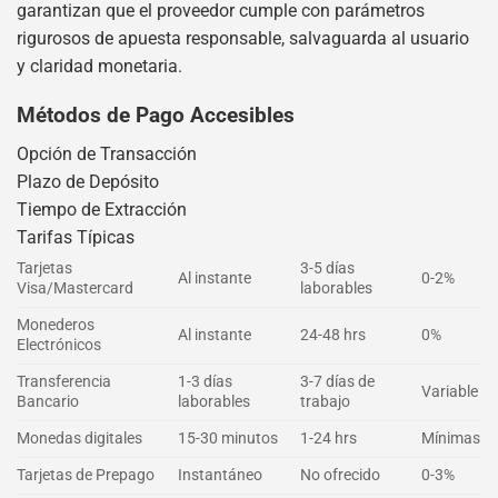
garantizan que el proveedor cumple con parámetros
rigurosos de apuesta responsable, salvaguarda al usuario
y claridad monetaria.
Métodos de Pago Accesibles
Opción de Transacción
Plazo de Depósito
Tiempo de Extracción
Tarifas Típicas
Tarjetas
3-5 días
Al instante
0-2%
Visa/Mastercard
laborables
Monederos
Al instante
24-48 hrs
0%
Electrónicos
Transferencia
1-3 días
3-7 días de
Variable
Bancario
laborables
trabajo
Monedas digitales
15-30 minutos
1-24 hrs
Mínimas
Tarjetas de Prepago
Instantáneo
No ofrecido
0-3%