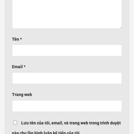
Tên
*
Email
*
Trang web
Lưu tên của tôi, email, và trang web trong trình duyệt
này cho lần bình luận kế tiếp của tôi.