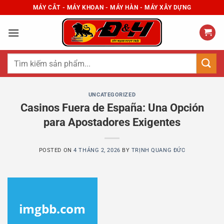
Skip
MÁY CẮT - MÁY KHOAN - MÁY HÀN - MÁY XÂY DỰNG
to
content
Tìm
kiếm:
UNCATEGORIZED
Casinos Fuera de España: Una Opción
para Apostadores Exigentes
POSTED ON
4 THÁNG 2, 2026
BY
TRỊNH QUANG ĐỨC