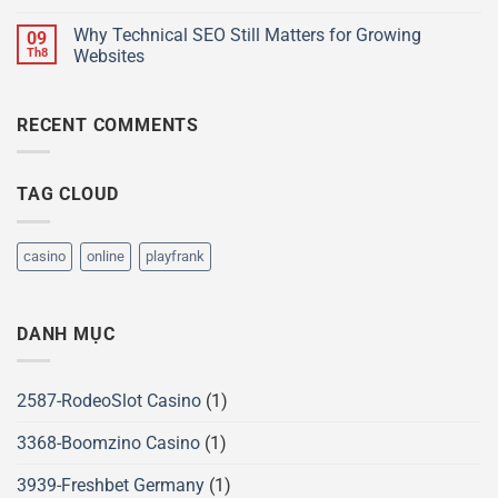
spins
Why Technical SEO Still Matters for Growing
09
bij
Th8
Websites
Bet
Buffoon
Casino:
tips
RECENT COMMENTS
TAG CLOUD
casino
online
playfrank
DANH MỤC
2587-RodeoSlot Casino
(1)
3368-Boomzino Casino
(1)
3939-Freshbet Germany
(1)