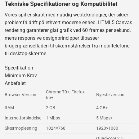
Tekniske Specifikationer og Kompatibilitet
Vores spil er skabt med nutidig webteknologier, der sikrer
problemfri drift på ethvert moderne enhed. HTML5 Canvas
rendering garanterer glat grafik ved 60 frames per sekund,
mens responsive designprincipper tilpasser
brugergrænsefladen til skærmstørrelser fra mobiltelefoner
til desktop-skærme.
Specifikation
Minimum Krav
Anbefalet
Chrome 70+, Firefox
Browser Version
Nyeste version
65+
RAM
2 GB
4 GB+
Internetforbindelse
1 Mbps
5 Mbps+
Skærmopløsning
1024×768
1920×1080
Quad-core 2.5