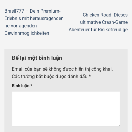
Brasil777 – Dein Premium-
Chicken Road: Dieses
Erlebnis mit herausragenden
ultimative Crash-Game
hervorragenden
Abenteuer für Risikofreudige
Gewinnmöglichkeiten
Để lại một bình luận
Email của bạn sẽ không được hiển thị công khai.
Các trường bắt buộc được đánh dấu
*
Bình luận
*