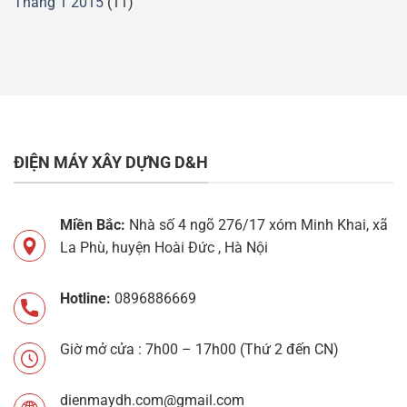
Tháng 1 2015
(11)
ĐIỆN MÁY XÂY DỰNG D&H
Miền Bắc:
Nhà số 4 ngõ 276/17 xóm Minh Khai, xã
La Phù, huyện Hoài Đức , Hà Nội
Hotline:
0896886669
Giờ mở cửa : 7h00 – 17h00 (Thứ 2 đến CN)
dienmaydh.com@gmail.com