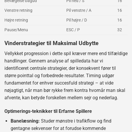
Bevægelse bagud
Pil ned / S
16
Venstre retning
Pil venstre / A
16
Højre retning
Pil højre / D
16
Pause/Menu
ESC / P
32
Vinderstrategier til Maksimal Udbytte
Vellykket progression i dette spil kræver mere end tilfældige
handlinger. Gennem analyse af spilledata har vi
identificeret centrale strategier, der konsekvent fører til
større pointtal og forbedrede resultater. Timing udgør
fundamentet for enhver succesfuld strategi – at vide
nøjagtigt, når man bør rykke frem kontra hvornår man skal
afvente, kan betyde forskellen mellem sejr og nederlag.
Optimerings-teknikker til Erfarne Spillere
Banelæsning:
Studer mønstre i trafikflow og find
gentagne sekvenser for at forudse kommende