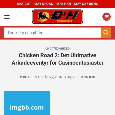
Skip
MÁY CẮT - MÁY KHOAN - MÁY HÀN - MÁY XÂY DỰNG
to
content
Tìm
kiếm:
UNCATEGORIZED
Chicken Road 2: Det Ultimative
Arkadeeventyr for Casinoentusiaster
POSTED ON
4 THÁNG 2, 2026
BY
TRỊNH QUANG ĐỨC