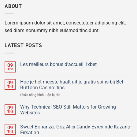
ABOUT
Lorem ipsum dolor sit amet, consectetuer adipiscing elit,
sed diam nonummy nibh euismod tincidunt.
LATEST POSTS
Les meilleurs bonus d’accueil 1xbet
09
Th8
Hoe je het meeste haalt uit je gratis spins bij Bet
09
Th8
Buffoon Casino: tips
ở
Chức năng bình luận bị tắt
Hoe
je
Why Technical SEO Still Matters for Growing
09
het
Th8
Websites
meeste
haalt
Sweet Bonanza: Göz Alıcı Candy Evreninde Kazanç
uit
09
je
Th8
Fırsatları
gratis