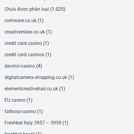
Chưa được phân loại
(1.025)
cornware.co.uk
(1)
creativemiles.co.uk
(1)
credit card casino
(1)
credit card casinos
(1)
davinci-casino
(4)
digitalcamera-shopping.co.uk
(1)
elementcreativehair.co.uk
(1)
EU casino
(1)
fatboss-casino
(1)
Freshbet Italy 3957 – 3959
(1)