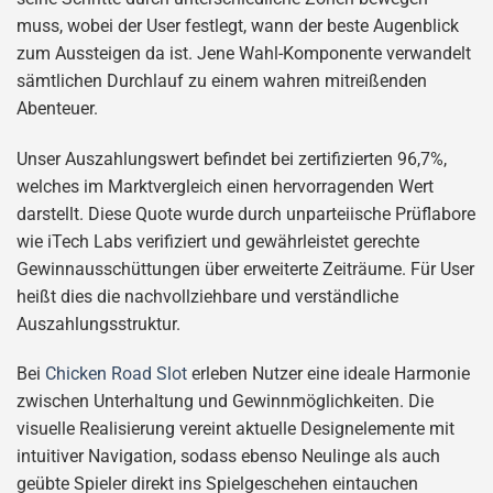
muss, wobei der User festlegt, wann der beste Augenblick
zum Aussteigen da ist. Jene Wahl-Komponente verwandelt
sämtlichen Durchlauf zu einem wahren mitreißenden
Abenteuer.
Unser Auszahlungswert befindet bei zertifizierten 96,7%,
welches im Marktvergleich einen hervorragenden Wert
darstellt. Diese Quote wurde durch unparteiische Prüflabore
wie iTech Labs verifiziert und gewährleistet gerechte
Gewinnausschüttungen über erweiterte Zeiträume. Für User
heißt dies die nachvollziehbare und verständliche
Auszahlungsstruktur.
Bei
Chicken Road Slot
erleben Nutzer eine ideale Harmonie
zwischen Unterhaltung und Gewinnmöglichkeiten. Die
visuelle Realisierung vereint aktuelle Designelemente mit
intuitiver Navigation, sodass ebenso Neulinge als auch
geübte Spieler direkt ins Spielgeschehen eintauchen