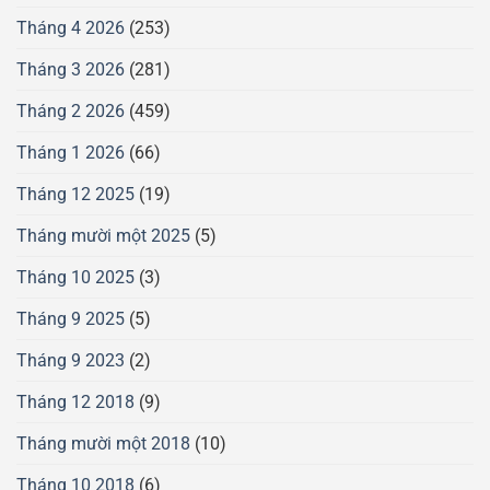
Tháng 4 2026
(253)
Tháng 3 2026
(281)
Tháng 2 2026
(459)
Tháng 1 2026
(66)
Tháng 12 2025
(19)
Tháng mười một 2025
(5)
Tháng 10 2025
(3)
Tháng 9 2025
(5)
Tháng 9 2023
(2)
Tháng 12 2018
(9)
Tháng mười một 2018
(10)
Tháng 10 2018
(6)