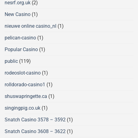
nesrf.org.uk
(2)
New Casino
(1)
nieuwe online casino_nl
(1)
pelican-casino
(1)
Popular Casino
(1)
public
(119)
rodeoslot-casino
(1)
rolldorado-casino1
(1)
shuswapringette.ca
(1)
singingpig.co.uk
(1)
Snatch Casino 3578 – 3592
(1)
Snatch Casino 3608 – 3622
(1)