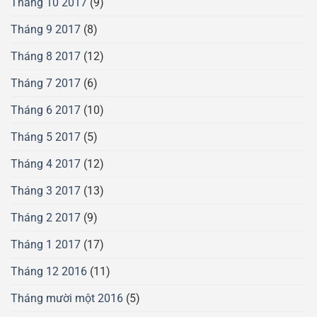
Tháng 10 2017
(9)
Tháng 9 2017
(8)
Tháng 8 2017
(12)
Tháng 7 2017
(6)
Tháng 6 2017
(10)
Tháng 5 2017
(5)
Tháng 4 2017
(12)
Tháng 3 2017
(13)
Tháng 2 2017
(9)
Tháng 1 2017
(17)
Tháng 12 2016
(11)
Tháng mười một 2016
(5)