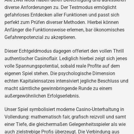
diverse Anforderungen zu. Der Testmodus ermöglicht
gefahrloses Entdecken aller Funktionen und passt sich
perfekt zum Prüfen diverser Methoden. Hierbei können
Anfänger die Funktionsweise erlernen, bar ökonomisches
Gefahrenpotenzial zu akzeptieren.
Dieser Echtgeldmodus dagegen offeriert den vollen Thrill
authentischer Casinoflair. Lediglich hierbei zeigt sich jenes
volle Spannungspotential, sobald reale Profite auf dem
eigenen Spiel stehen. Die psychologische Dimension
echten Kapitaleinsatzes intensiviert jegliche Beschluss und
macht sämtliche gewinnbringende Runde zu einem
außergewöhnlichen Erfolgserlebnis.
Unser Spiel symbolisiert moderne Casino-Unterhaltung in
Vollendung: mathematisch fair, grafisch reizvoll und samt
einer Tiefe, die gleichermaßen Gelegenheitsspieler als wie
auch zielstrebige Profis überzeugt. Die Verbindung aus