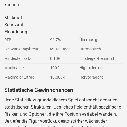
können.
Merkmal
Kennzahl
Einordnung
RTP
96,7%
Überaus gut
Schwankungsbreite
Mittel-Hoch
Harmonisch
Mindesteinsatz
0,10€
Einsteiger-freundlich
Maximalbet
100€
Highroller ideal
Maximaler Ertrag
10.000x
Hervorragend
Statistische Gewinnchancen
Jene Statistik zugrunde diesem Spiel entspricht genauen
statistischen Strukturen. Jegliches Feld enthält spezifische
Risiken und Optionen, die ihre Position variabel wandeln.
Je tiefer die Figur vorrückt, desto stärker wächst der