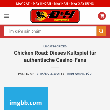
Skip
MÁY CẮT - MÁY KHOAN - MÁY HÀN - MÁY XÂY DỰNG
to
content
Tìm
kiếm:
UNCATEGORIZED
Chicken Road: Dieses Kultspiel für
authentische Casino-Fans
POSTED ON
13 THÁNG 2, 2026
BY
TRỊNH QUANG ĐỨC