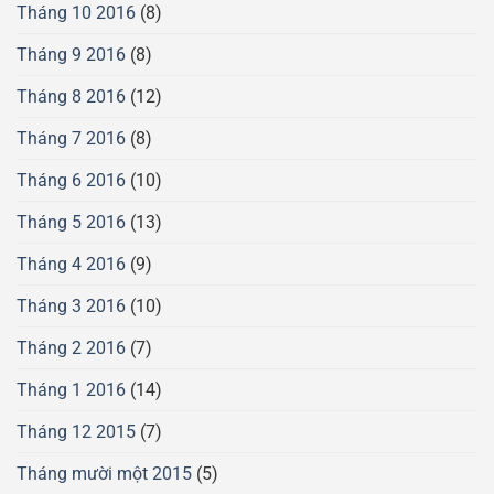
Tháng 10 2016
(8)
Tháng 9 2016
(8)
Tháng 8 2016
(12)
Tháng 7 2016
(8)
Tháng 6 2016
(10)
Tháng 5 2016
(13)
Tháng 4 2016
(9)
Tháng 3 2016
(10)
Tháng 2 2016
(7)
Tháng 1 2016
(14)
Tháng 12 2015
(7)
Tháng mười một 2015
(5)