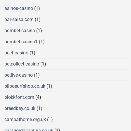
asinos-casino
(1)
bar-salsa.com
(1)
bdmbet-casino
(1)
bdmbet-casino1
(1)
beef-casino
(1)
betcollect-casino
(1)
betlive-casino
(1)
bilbosurfshop.co.uk
(1)
blokkfont.com
(4)
breedbay.co.uk
(1)
campathome.org.uk
(1)
caragordacantina.co.uk
(1)