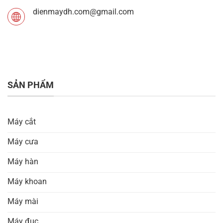
dienmaydh.com@gmail.com
SẢN PHẨM
Máy cắt
Máy cưa
Máy hàn
Máy khoan
Máy mài
Máy đục