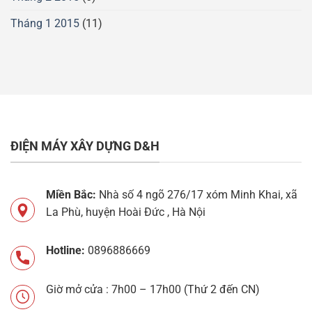
Tháng 1 2015
(11)
ĐIỆN MÁY XÂY DỰNG D&H
Miền Bắc:
Nhà số 4 ngõ 276/17 xóm Minh Khai, xã
La Phù, huyện Hoài Đức , Hà Nội
Hotline:
0896886669
Giờ mở cửa : 7h00 – 17h00 (Thứ 2 đến CN)