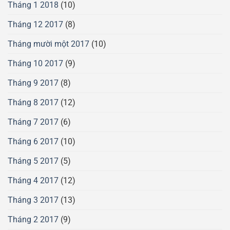
Tháng 1 2018
(10)
Tháng 12 2017
(8)
Tháng mười một 2017
(10)
Tháng 10 2017
(9)
Tháng 9 2017
(8)
Tháng 8 2017
(12)
Tháng 7 2017
(6)
Tháng 6 2017
(10)
Tháng 5 2017
(5)
Tháng 4 2017
(12)
Tháng 3 2017
(13)
Tháng 2 2017
(9)