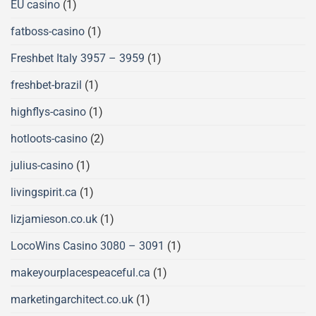
EU casino
(1)
fatboss-casino
(1)
Freshbet Italy 3957 – 3959
(1)
freshbet-brazil
(1)
highflys-casino
(1)
hotloots-casino
(2)
julius-casino
(1)
livingspirit.ca
(1)
lizjamieson.co.uk
(1)
LocoWins Casino 3080 – 3091
(1)
makeyourplacespeaceful.ca
(1)
marketingarchitect.co.uk
(1)