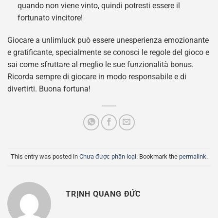
quando non viene vinto, quindi potresti essere il
fortunato vincitore!
Giocare a unlimluck può essere unesperienza emozionante
e gratificante, specialmente se conosci le regole del gioco e
sai come sfruttare al meglio le sue funzionalità bonus.
Ricorda sempre di giocare in modo responsabile e di
divertirti. Buona fortuna!
This entry was posted in
Chưa được phân loại
. Bookmark the
permalink
.
TRỊNH QUANG ĐỨC