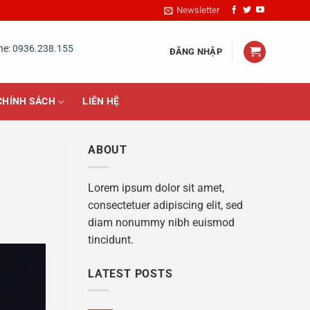
Newsletter
ne:
0936.238.155
ĐĂNG NHẬP
CHÍNH SÁCH
LIÊN HỆ
ABOUT
Lorem ipsum dolor sit amet,
consectetuer adipiscing elit, sed
diam nonummy nibh euismod
tincidunt.
LATEST POSTS