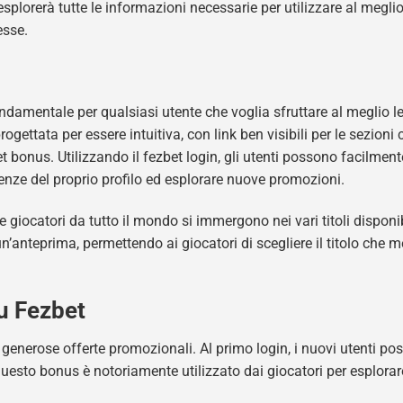
orerà tutte le informazioni necessarie per utilizzare al meglio i
esse.
ndamentale per qualsiasi utente che voglia sfruttare al meglio l
ogettata per essere intuitiva, con link ben visibili per le sezioni 
t bonus. Utilizzando il fezbet login, gli utenti possono facilment
renze del proprio profilo ed esplorare nuove promozioni.
e giocatori da tutto il mondo si immergono nei vari titoli disponib
nteprima, permettendo ai giocatori di scegliere il titolo che me
u Fezbet
e generose offerte promozionali. Al primo login, i nuovi utenti p
sto bonus è notoriamente utilizzato dai giocatori per esplorare 