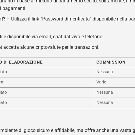
 variano in base al metodo di pagamento scelto; solitamente, i mi
ei pagamenti.
nt?
– Utilizza il link “Password dimenticata” disponibile nella pa
ti è disponibile via email, chat dal vivo e telefono.
t accetta alcune criptovalute per le transazioni.
O DI ELABORAZIONE
COMMISSIONI
iato
Nessuna
rni
Varie
iato
Nessuna
iato
Nessuna
ambiente di gioco sicuro e affidabile, ma offre anche una vasta