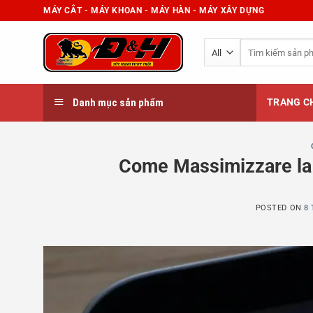
Skip
MÁY CẮT - MÁY KHOAN - MÁY HÀN - MÁY XÂY DỰNG
to
content
Tìm
kiếm:
Danh mục sản phẩm
TRANG C
Come Massimizzare la 
POSTED ON
8 