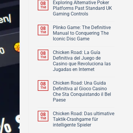
Exploring Alternative Poker
08
Th8
Platforms Past Standard UK
Gaming Controls
Plinko Game: The Definitive
08
Th8
Manual to Conquering The
Iconic Disc Game
Chicken Road: La Guía
08
Th8
Definitiva del Juego de
Casino que Revoluciona las
Jugadas en Internet
Chicken Road: Una Guida
08
Th8
Definitiva al Gioco Casino
Che Sta Conquistando il Bel
Paese
Chicken Road: Das ultimative
08
Th8
Taktik-Crashgame für
intelligente Spieler