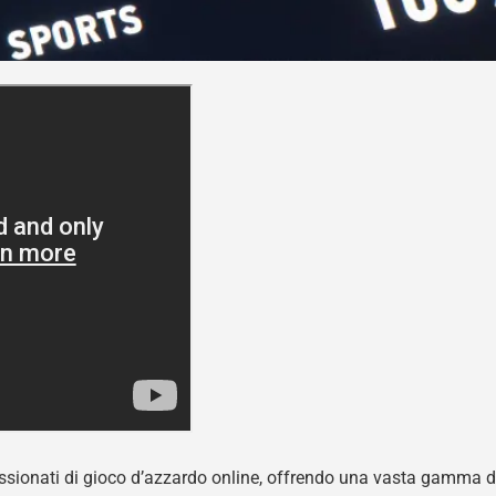
ssionati di gioco d’azzardo online, offrendo una vasta gamma di