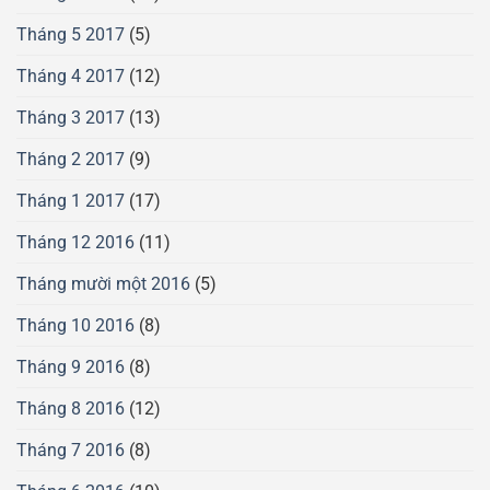
Tháng 5 2017
(5)
Tháng 4 2017
(12)
Tháng 3 2017
(13)
Tháng 2 2017
(9)
Tháng 1 2017
(17)
Tháng 12 2016
(11)
Tháng mười một 2016
(5)
Tháng 10 2016
(8)
Tháng 9 2016
(8)
Tháng 8 2016
(12)
Tháng 7 2016
(8)