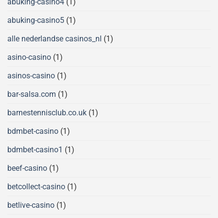
abuking-casino4
(1)
abuking-casino5
(1)
alle nederlandse casinos_nl
(1)
asino-casino
(1)
asinos-casino
(1)
bar-salsa.com
(1)
barnestennisclub.co.uk
(1)
bdmbet-casino
(1)
bdmbet-casino1
(1)
beef-casino
(1)
betcollect-casino
(1)
betlive-casino
(1)