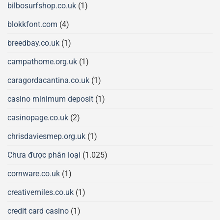
bilbosurfshop.co.uk
(1)
blokkfont.com
(4)
breedbay.co.uk
(1)
campathome.org.uk
(1)
caragordacantina.co.uk
(1)
casino minimum deposit
(1)
casinopage.co.uk
(2)
chrisdaviesmep.org.uk
(1)
Chưa được phân loại
(1.025)
cornware.co.uk
(1)
creativemiles.co.uk
(1)
credit card casino
(1)