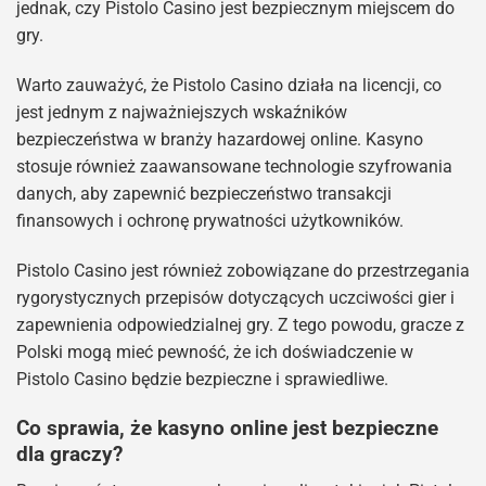
jednak, czy Pistolo Casino jest bezpiecznym miejscem do
gry.
Warto zauważyć, że Pistolo Casino działa na licencji, co
jest jednym z najważniejszych wskaźników
bezpieczeństwa w branży hazardowej online. Kasyno
stosuje również zaawansowane technologie szyfrowania
danych, aby zapewnić bezpieczeństwo transakcji
finansowych i ochronę prywatności użytkowników.
Pistolo Casino jest również zobowiązane do przestrzegania
rygorystycznych przepisów dotyczących uczciwości gier i
zapewnienia odpowiedzialnej gry. Z tego powodu, gracze z
Polski mogą mieć pewność, że ich doświadczenie w
Pistolo Casino będzie bezpieczne i sprawiedliwe.
Co sprawia, że kasyno online jest bezpieczne
dla graczy?