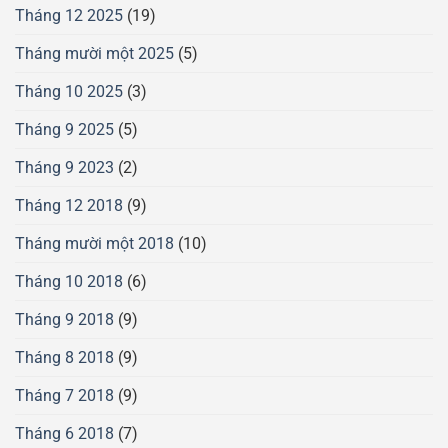
Tháng 12 2025
(19)
Tháng mười một 2025
(5)
Tháng 10 2025
(3)
Tháng 9 2025
(5)
Tháng 9 2023
(2)
Tháng 12 2018
(9)
Tháng mười một 2018
(10)
Tháng 10 2018
(6)
Tháng 9 2018
(9)
Tháng 8 2018
(9)
Tháng 7 2018
(9)
Tháng 6 2018
(7)