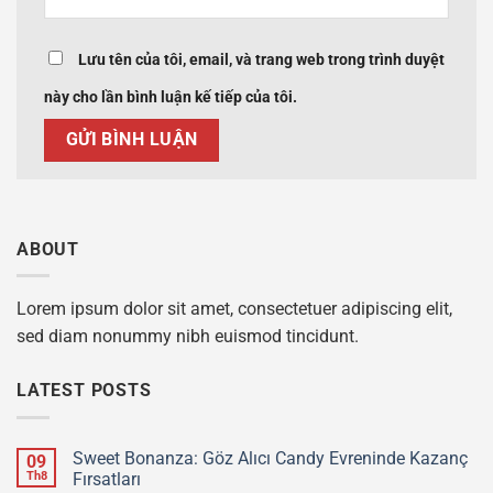
Lưu tên của tôi, email, và trang web trong trình duyệt
này cho lần bình luận kế tiếp của tôi.
ABOUT
Lorem ipsum dolor sit amet, consectetuer adipiscing elit,
sed diam nonummy nibh euismod tincidunt.
LATEST POSTS
Sweet Bonanza: Göz Alıcı Candy Evreninde Kazanç
09
Th8
Fırsatları