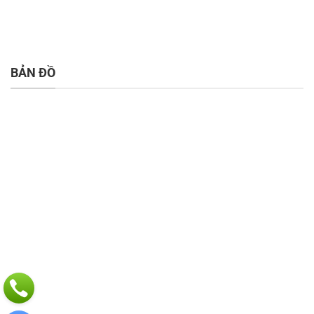
BẢN ĐỒ