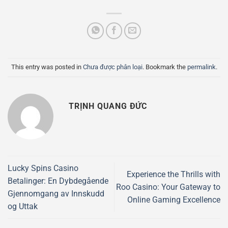
This entry was posted in
Chưa được phân loại
. Bookmark the
permalink
.
TRỊNH QUANG ĐỨC
Lucky Spins Casino
Experience the Thrills with
Betalinger: En Dybdegående
Roo Casino: Your Gateway to
Gjennomgang av Innskudd
Online Gaming Excellence
og Uttak