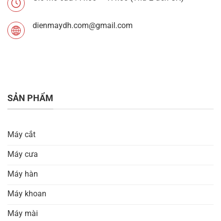
dienmaydh.com@gmail.com
SẢN PHẨM
Máy cắt
Máy cưa
Máy hàn
Máy khoan
Máy mài