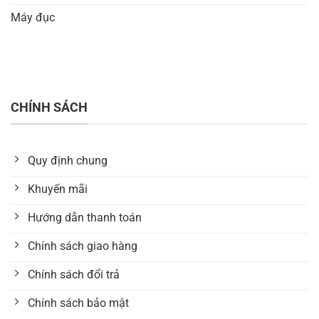
Máy đục
CHÍNH SÁCH
Quy định chung
Khuyến mãi
Hướng dẫn thanh toán
Chính sách giao hàng
Chính sách đổi trả
Chính sách bảo mật