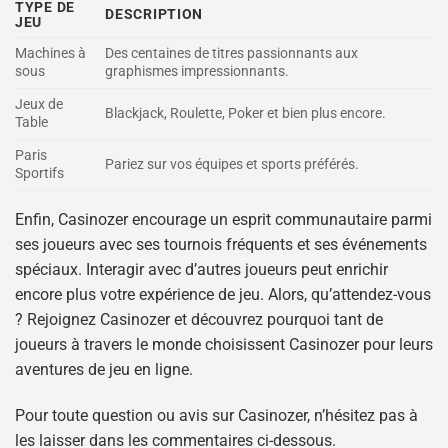
TYPE DE
DESCRIPTION
JEU
Machines à
Des centaines de titres passionnants aux
sous
graphismes impressionnants.
Jeux de
Blackjack, Roulette, Poker et bien plus encore.
Table
Paris
Pariez sur vos équipes et sports préférés.
Sportifs
Enfin, Casinozer encourage un esprit communautaire parmi
ses joueurs avec ses tournois fréquents et ses événements
spéciaux. Interagir avec d’autres joueurs peut enrichir
encore plus votre expérience de jeu. Alors, qu’attendez-vous
? Rejoignez Casinozer et découvrez pourquoi tant de
joueurs à travers le monde choisissent Casinozer pour leurs
aventures de jeu en ligne.
Pour toute question ou avis sur Casinozer, n’hésitez pas à
les laisser dans les commentaires ci-dessous.