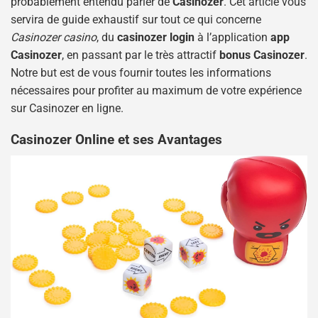
probablement entendu parler de
Casinozer
. Cet article vous
servira de guide exhaustif sur tout ce qui concerne
Casinozer casino
, du
casinozer login
à l’application
app
Casinozer
, en passant par le très attractif
bonus Casinozer
.
Notre but est de vous fournir toutes les informations
nécessaires pour profiter au maximum de votre expérience
sur Casinozer en ligne.
Casinozer Online et ses Avantages