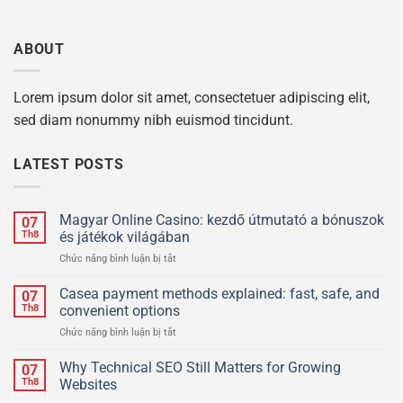
ABOUT
Lorem ipsum dolor sit amet, consectetuer adipiscing elit,
sed diam nonummy nibh euismod tincidunt.
LATEST POSTS
Magyar Online Casino: kezdő útmutató a bónuszok
07
Th8
és játékok világában
ở
Chức năng bình luận bị tắt
Magyar
Online
Casea payment methods explained: fast, safe, and
07
Casino:
Th8
convenient options
kezdő
ở
Chức năng bình luận bị tắt
útmutató
Casea
a
payment
Why Technical SEO Still Matters for Growing
bónuszok
07
methods
és
Th8
Websites
explained:
játékok