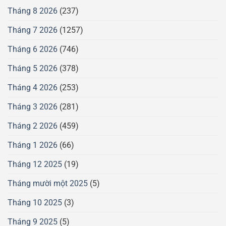
Tháng 8 2026
(237)
Tháng 7 2026
(1257)
Tháng 6 2026
(746)
Tháng 5 2026
(378)
Tháng 4 2026
(253)
Tháng 3 2026
(281)
Tháng 2 2026
(459)
Tháng 1 2026
(66)
Tháng 12 2025
(19)
Tháng mười một 2025
(5)
Tháng 10 2025
(3)
Tháng 9 2025
(5)