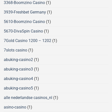
3368-Boomzino Casino
(1)
3939-Freshbet Germany
(1)
5610-Boomzino Casino
(1)
5670-DivaSpin Casino
(1)
7Gold Casino 1200 – 1202
(1)
7slots casino
(1)
abuking-casino2
(1)
abuking-casino3
(1)
abuking-casino4
(1)
abuking-casino5
(1)
alle nederlandse casinos_nl
(1)
asino-casino
(1)