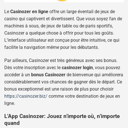
Le
Casinozer en ligne
offre un large éventail de jeux de
casino qui captivent et divertissent. Que vous soyez fan de
machines à sous, de jeux de table ou de paris sportifs,
Casinozer a quelque chose à offrir pour tous les goûts.
L’interface utilisateur est conçue pour être intuitive, ce qui
facilite la navigation même pour les débutants.
Par ailleurs, Casinozer est très généreux avec ses bonus.
Dès votre inscription avec le
casinozer login
, vous pouvez
accéder à un
bonus Casinozer
de bienvenue qui améliorera
considérablement vos chances de gagner dès le départ. Ce
bonus exceptionnel est une raison de plus pour choisir
https://casinozer.biz/
comme votre destination de jeux en
ligne.
L’App Casinozer: Jouez n’importe où, n’importe
quand