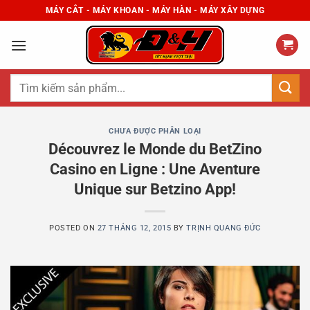
Skip
MÁY CẮT - MÁY KHOAN - MÁY HÀN - MÁY XÂY DỰNG
to
content
Tìm
kiếm:
CHƯA ĐƯỢC PHÂN LOẠI
Découvrez le Monde du BetZino
Casino en Ligne : Une Aventure
Unique sur Betzino App!
POSTED ON
27 THÁNG 12, 2015
BY
TRỊNH QUANG ĐỨC