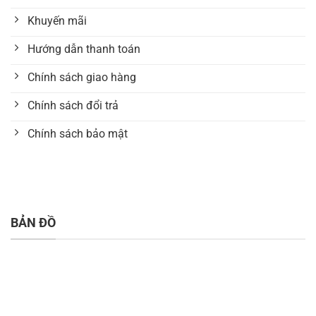
Khuyến mãi
Hướng dẫn thanh toán
Chính sách giao hàng
Chính sách đổi trả
Chính sách bảo mật
BẢN ĐỒ