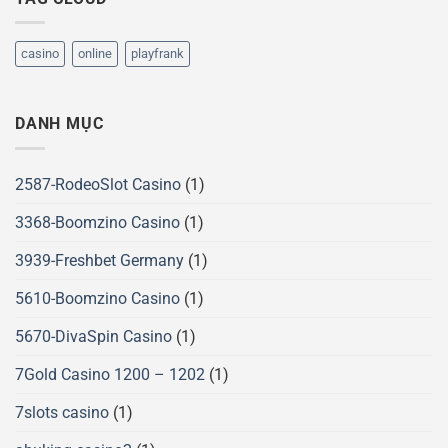
casino
online
playfrank
DANH MỤC
2587-RodeoSlot Casino
(1)
3368-Boomzino Casino
(1)
3939-Freshbet Germany
(1)
5610-Boomzino Casino
(1)
5670-DivaSpin Casino
(1)
7Gold Casino 1200 – 1202
(1)
7slots casino
(1)