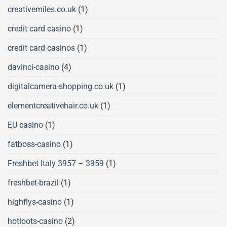
creativemiles.co.uk
(1)
credit card casino
(1)
credit card casinos
(1)
davinci-casino
(4)
digitalcamera-shopping.co.uk
(1)
elementcreativehair.co.uk
(1)
EU casino
(1)
fatboss-casino
(1)
Freshbet Italy 3957 – 3959
(1)
freshbet-brazil
(1)
highflys-casino
(1)
hotloots-casino
(2)