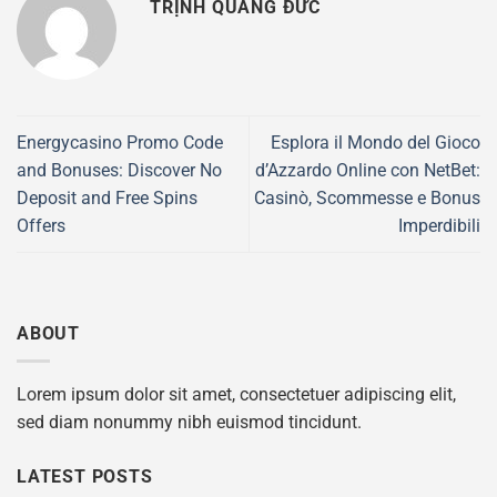
TRỊNH QUANG ĐỨC
Energycasino Promo Code
Esplora il Mondo del Gioco
and Bonuses: Discover No
d’Azzardo Online con NetBet:
Deposit and Free Spins
Casinò, Scommesse e Bonus
Offers
Imperdibili
ABOUT
Lorem ipsum dolor sit amet, consectetuer adipiscing elit,
sed diam nonummy nibh euismod tincidunt.
LATEST POSTS