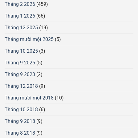
Tháng 2 2026
(459)
Tháng 1 2026
(66)
Tháng 12 2025
(19)
Tháng mười một 2025
(5)
Tháng 10 2025
(3)
Tháng 9 2025
(5)
Tháng 9 2023
(2)
Tháng 12 2018
(9)
Tháng mười một 2018
(10)
Tháng 10 2018
(6)
Tháng 9 2018
(9)
Tháng 8 2018
(9)