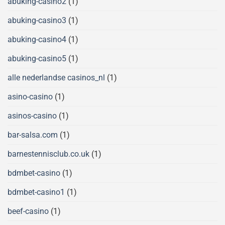
abuking-casino2
(1)
abuking-casino3
(1)
abuking-casino4
(1)
abuking-casino5
(1)
alle nederlandse casinos_nl
(1)
asino-casino
(1)
asinos-casino
(1)
bar-salsa.com
(1)
barnestennisclub.co.uk
(1)
bdmbet-casino
(1)
bdmbet-casino1
(1)
beef-casino
(1)