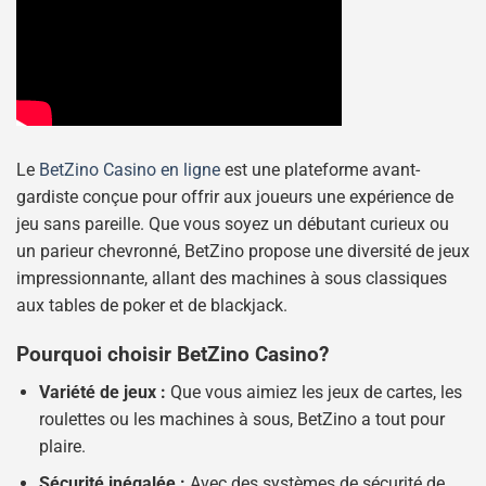
Le
BetZino Casino en ligne
est une plateforme avant-
gardiste conçue pour offrir aux joueurs une expérience de
jeu sans pareille. Que vous soyez un débutant curieux ou
un parieur chevronné, BetZino propose une diversité de jeux
impressionnante, allant des machines à sous classiques
aux tables de poker et de blackjack.
Pourquoi choisir BetZino Casino?
Variété de jeux :
Que vous aimiez les jeux de cartes, les
roulettes ou les machines à sous, BetZino a tout pour
plaire.
Sécurité inégalée :
Avec des systèmes de sécurité de