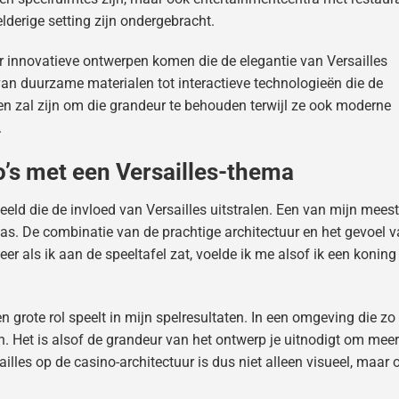
elderige setting zijn ondergebracht.
 innovatieve ontwerpen komen die de elegantie van Versailles
an duurzame materialen tot interactieve technologieën die de
ten zal zijn om die grandeur te behouden terwijl ze ook moderne
.
o’s met een Versailles-thema
eeld die de invloed van Versailles uitstralen. Een van mijn meest
s. De combinatie van de prachtige architectuur en het gevoel v
er als ik aan de speeltafel zat, voelde ik me alsof ik een koning
n grote rol speelt in mijn spelresultaten. In een omgeving die zo
en. Het is alsof de grandeur van het ontwerp je uitnodigt om meer 
illes op de casino-architectuur is dus niet alleen visueel, maar 