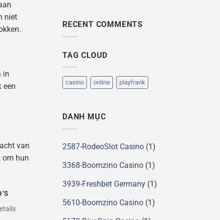
 aan
Casea
bónuszok
payment
és
 niet
methods
játékok
RECENT COMMENTS
gokken.
explained:
világában
fast,
safe,
TAG CLOUD
and
convenient
options
 in
casino
online
playfrank
k een
DANH MỤC
dacht van
2587-RodeoSlot Casino
(1)
rt om hun
3368-Boomzino Casino
(1)
3939-Freshbet Germany
(1)
O’S
5610-Boomzino Casino
(1)
etails