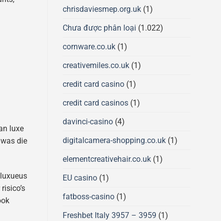
chrisdaviesmep.org.uk
(1)
Chưa được phân loại
(1.022)
cornware.co.uk
(1)
creativemiles.co.uk
(1)
credit card casino
(1)
credit card casinos
(1)
davinci-casino
(4)
an luxe
digitalcamera-shopping.co.uk
(1)
 was die
elementcreativehair.co.uk
(1)
 luxueus
EU casino
(1)
risico’s
fatboss-casino
(1)
ook
Freshbet Italy 3957 – 3959
(1)