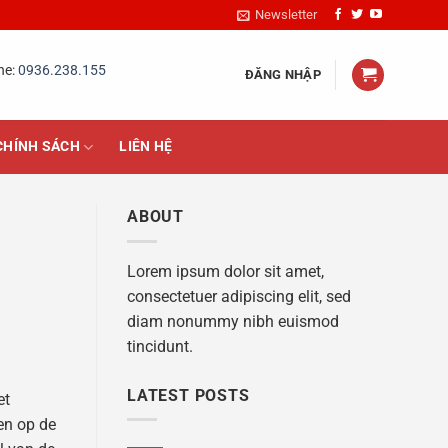
Newsletter
ne:
0936.238.155
ĐĂNG NHẬP
CHÍNH SÁCH
LIÊN HỆ
ABOUT
Lorem ipsum dolor sit amet,
consectetuer adipiscing elit, sed
diam nonummy nibh euismod
tincidunt.
LATEST POSTS
et
en op de