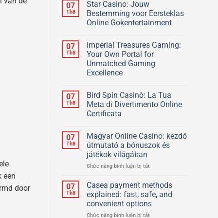
l van de
Star Casino: Jouw
07
Th8
Bestemming voor Eersteklas
Online Gokentertainment
Imperial Treasures Gaming:
07
Th8
Your Own Portal for
Unmatched Gaming
Excellence
Bird Spin Casinò: La Tua
07
Th8
Meta di Divertimento Online
Certificata
Magyar Online Casino: kezdő
07
Th8
útmutató a bónuszok és
játékok világában
ele
ở
Chức năng bình luận bị tắt
Magyar
k een
Online
Casea payment methods
07
armd door
Casino:
Th8
explained: fast, safe, and
kezdő
convenient options
útmutató
ở
Chức năng bình luận bị tắt
a