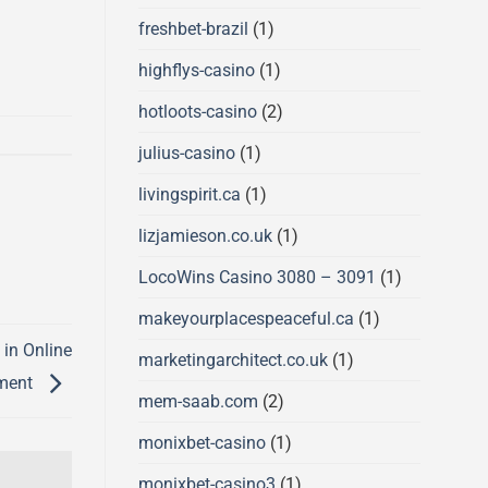
freshbet-brazil
(1)
highflys-casino
(1)
hotloots-casino
(2)
julius-casino
(1)
livingspirit.ca
(1)
lizjamieson.co.uk
(1)
LocoWins Casino 3080 – 3091
(1)
makeyourplacespeaceful.ca
(1)
 in Online
marketingarchitect.co.uk
(1)
nment
mem-saab.com
(2)
monixbet-casino
(1)
monixbet-casino3
(1)