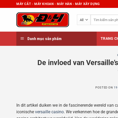
Skip
MÁY CẮT - MÁY KHOAN - MÁY HÀN - MÁY XÂY DỰNG
to
content
Tìm
kiếm:
Danh mục sản phẩm
TRANG C
De invloed van Versaille’
POSTED ON
19
In dit artikel duiken we in de fascinerende wereld van 
iconische
versaille casino
. We verkennen hoe de grande