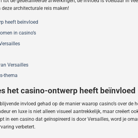
 tot de gedetailleerde afwerkingen, de invloed is voelbaar in vee
 deze architecturale reis maken!
rp heeft beïnvloed
komen in casino’s
Versailles
an Versailles
les-thema
es het casino-ontwerp heeft beïnvloed
n blijvende invloed gehad op de manier waarop casino’s over de h
eur en luxe is niet alleen visueel aantrekkelijk, maar creëert oo
pt in een casino dat geïnspireerd is door Versailles, word je om
varing verbetert.