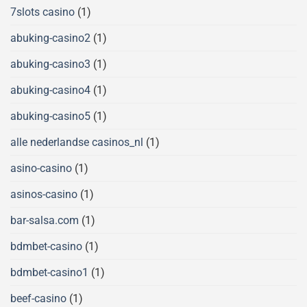
7slots casino
(1)
abuking-casino2
(1)
abuking-casino3
(1)
abuking-casino4
(1)
abuking-casino5
(1)
alle nederlandse casinos_nl
(1)
asino-casino
(1)
asinos-casino
(1)
bar-salsa.com
(1)
bdmbet-casino
(1)
bdmbet-casino1
(1)
beef-casino
(1)