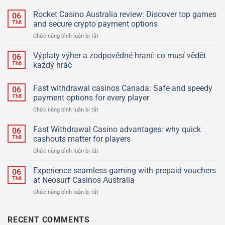
Rocket Casino Australia review: Discover top games
06
Th8
and secure crypto payment options
ở
Chức năng bình luận bị tắt
Rocket
Casino
Výplaty výher a zodpovědné hraní: co musí vědět
06
Australia
Th8
každý hráč
review:
Discover
Fast withdrawal casinos Canada: Safe and speedy
top
06
games
Th8
payment options for every player
and
ở
Chức năng bình luận bị tắt
secure
Fast
crypto
withdrawal
Fast Withdrawal Casino advantages: why quick
06
payment
casinos
Th8
cashouts matter for players
options
Canada:
ở
Chức năng bình luận bị tắt
Safe
Fast
and
Withdrawal
Experience seamless gaming with prepaid vouchers
speedy
06
Casino
payment
Th8
at Neosurf Casinos Australia
advantages:
options
ở
Chức năng bình luận bị tắt
why
for
Experience
quick
every
seamless
cashouts
player
gaming
RECENT COMMENTS
matter