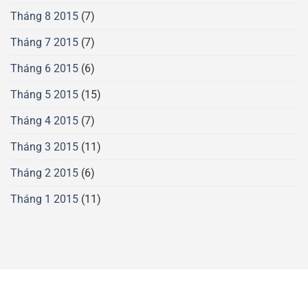
Tháng 8 2015
(7)
Tháng 7 2015
(7)
Tháng 6 2015
(6)
Tháng 5 2015
(15)
Tháng 4 2015
(7)
Tháng 3 2015
(11)
Tháng 2 2015
(6)
Tháng 1 2015
(11)