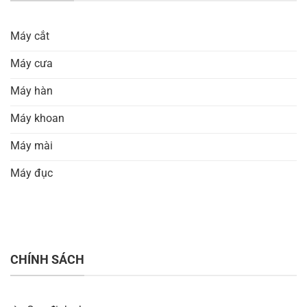
Máy cắt
Máy cưa
Máy hàn
Máy khoan
Máy mài
Máy đục
CHÍNH SÁCH