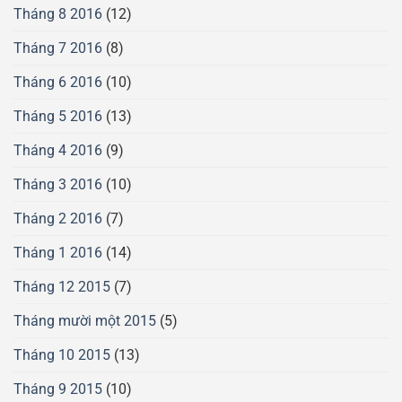
Tháng 8 2016
(12)
Tháng 7 2016
(8)
Tháng 6 2016
(10)
Tháng 5 2016
(13)
Tháng 4 2016
(9)
Tháng 3 2016
(10)
Tháng 2 2016
(7)
Tháng 1 2016
(14)
Tháng 12 2015
(7)
Tháng mười một 2015
(5)
Tháng 10 2015
(13)
Tháng 9 2015
(10)