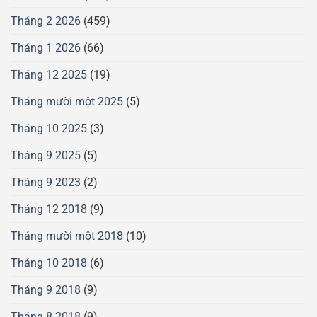
Tháng 2 2026
(459)
Tháng 1 2026
(66)
Tháng 12 2025
(19)
Tháng mười một 2025
(5)
Tháng 10 2025
(3)
Tháng 9 2025
(5)
Tháng 9 2023
(2)
Tháng 12 2018
(9)
Tháng mười một 2018
(10)
Tháng 10 2018
(6)
Tháng 9 2018
(9)
Tháng 8 2018
(9)