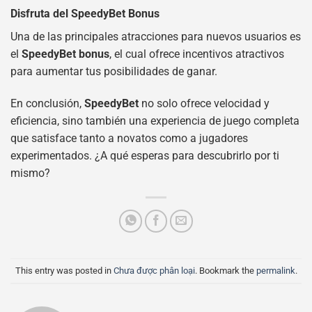
Disfruta del SpeedyBet Bonus
Una de las principales atracciones para nuevos usuarios es
el
SpeedyBet bonus
, el cual ofrece incentivos atractivos
para aumentar tus posibilidades de ganar.
En conclusión,
SpeedyBet
no solo ofrece velocidad y
eficiencia, sino también una experiencia de juego completa
que satisface tanto a novatos como a jugadores
experimentados. ¿A qué esperas para descubrirlo por ti
mismo?
This entry was posted in
Chưa được phân loại
. Bookmark the
permalink
.