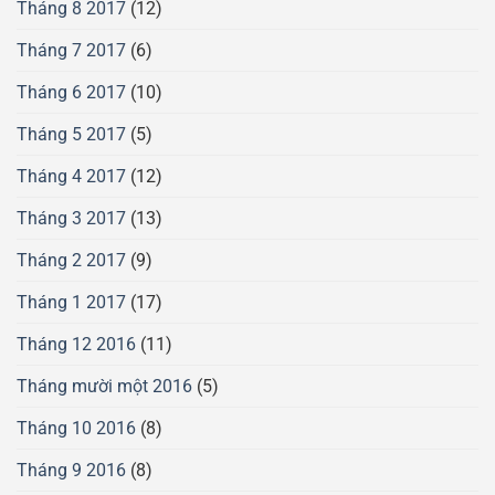
Tháng 8 2017
(12)
Tháng 7 2017
(6)
Tháng 6 2017
(10)
Tháng 5 2017
(5)
Tháng 4 2017
(12)
Tháng 3 2017
(13)
Tháng 2 2017
(9)
Tháng 1 2017
(17)
Tháng 12 2016
(11)
Tháng mười một 2016
(5)
Tháng 10 2016
(8)
Tháng 9 2016
(8)