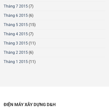
Tháng 7 2015
(7)
Tháng 6 2015
(6)
Tháng 5 2015
(15)
Tháng 4 2015
(7)
Tháng 3 2015
(11)
Tháng 2 2015
(6)
Tháng 1 2015
(11)
ĐIỆN MÁY XÂY DỰNG D&H