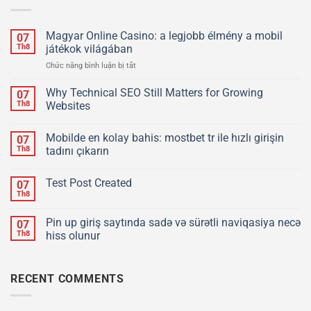
Magyar Online Casino: a legjobb élmény a mobil
07
Th8
játékok világában
ở
Chức năng bình luận bị tắt
Magyar
Online
Why Technical SEO Still Matters for Growing
07
Casino:
Th8
Websites
a
legjobb
Mobilde en kolay bahis: mostbet tr ile hızlı girişin
élmény
07
a
Th8
tadını çıkarın
mobil
játékok
Test Post Created
07
világában
Th8
Pin up giriş saytında sadə və sürətli naviqasiya necə
07
Th8
hiss olunur
RECENT COMMENTS