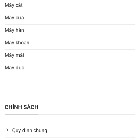
Máy cắt
Máy cưa
Máy hàn
Máy khoan
Máy mài
Máy đục
CHÍNH SÁCH
Quy định chung