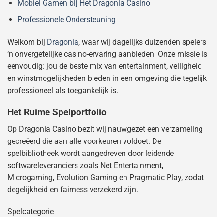
Mobiel Gamen bij Het Dragonia Casino
Professionele Ondersteuning
Welkom bij
Dragonia
, waar wij dagelijks duizenden spelers
‘n onvergetelijke casino-ervaring aanbieden. Onze missie is
eenvoudig: jou de beste mix van entertainment, veiligheid
en winstmogelijkheden bieden in een omgeving die tegelijk
professioneel als toegankelijk is.
Het Ruime Spelportfolio
Op Dragonia Casino bezit wij nauwgezet een verzameling
gecreëerd die aan alle voorkeuren voldoet. De
spelbibliotheek wordt aangedreven door leidende
softwareleveranciers zoals Net Entertainment,
Microgaming, Evolution Gaming en Pragmatic Play, zodat
degelijkheid en fairness verzekerd zijn.
Spelcategorie