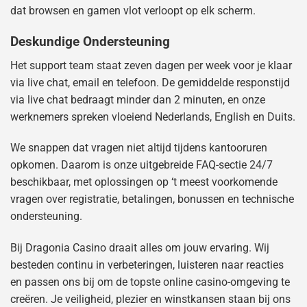
dat browsen en gamen vlot verloopt op elk scherm.
Deskundige Ondersteuning
Het support team staat zeven dagen per week voor je klaar
via live chat, email en telefoon. De gemiddelde responstijd
via live chat bedraagt minder dan 2 minuten, en onze
werknemers spreken vloeiend Nederlands, English en Duits.
We snappen dat vragen niet altijd tijdens kantooruren
opkomen. Daarom is onze uitgebreide FAQ-sectie 24/7
beschikbaar, met oplossingen op ‘t meest voorkomende
vragen over registratie, betalingen, bonussen en technische
ondersteuning.
Bij Dragonia Casino draait alles om jouw ervaring. Wij
besteden continu in verbeteringen, luisteren naar reacties
en passen ons bij om de topste online casino-omgeving te
creëren. Je veiligheid, plezier en winstkansen staan bij ons