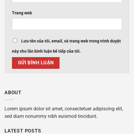
Trang web
Lưu tên của tôi, email, và trang web trong trình duyệt
này cho lần bình luận kế tiếp của tôi.
ABOUT
Lorem ipsum dolor sit amet, consectetuer adipiscing elit,
sed diam nonummy nibh euismod tincidunt.
LATEST POSTS