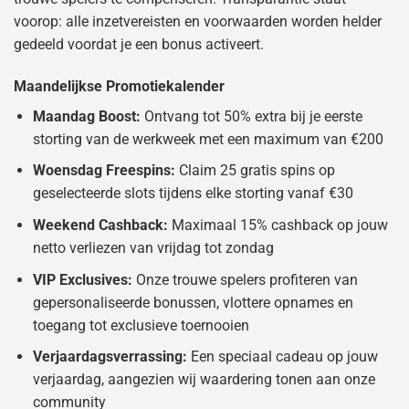
voorop: alle inzetvereisten en voorwaarden worden helder
gedeeld voordat je een bonus activeert.
Maandelijkse Promotiekalender
Maandag Boost:
Ontvang tot 50% extra bij je eerste
storting van de werkweek met een maximum van €200
Woensdag Freespins:
Claim 25 gratis spins op
geselecteerde slots tijdens elke storting vanaf €30
Weekend Cashback:
Maximaal 15% cashback op jouw
netto verliezen van vrijdag tot zondag
VIP Exclusives:
Onze trouwe spelers profiteren van
gepersonaliseerde bonussen, vlottere opnames en
toegang tot exclusieve toernooien
Verjaardagsverrassing:
Een speciaal cadeau op jouw
verjaardag, aangezien wij waardering tonen aan onze
community