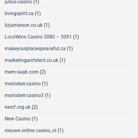
julius-casino
(1)
livingspirit.ca
(1)
lizjamieson.co.uk
(1)
LocoWins Casino 3080 – 3091
(1)
makeyourplacespeaceful.ca
(1)
marketingarchitect.co.uk
(1)
mem-saab.com
(2)
monixbet-casino
(1)
monixbet-casino3
(1)
nesrf.org.uk
(2)
New Casino
(1)
nieuwe online casino_nl
(1)