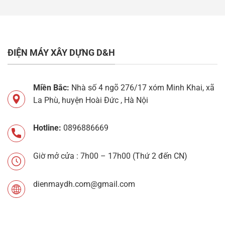
ĐIỆN MÁY XÂY DỰNG D&H
Miền Bắc:
Nhà số 4 ngõ 276/17 xóm Minh Khai, xã
La Phù, huyện Hoài Đức , Hà Nội
Hotline:
0896886669
Giờ mở cửa : 7h00 – 17h00 (Thứ 2 đến CN)
dienmaydh.com@gmail.com