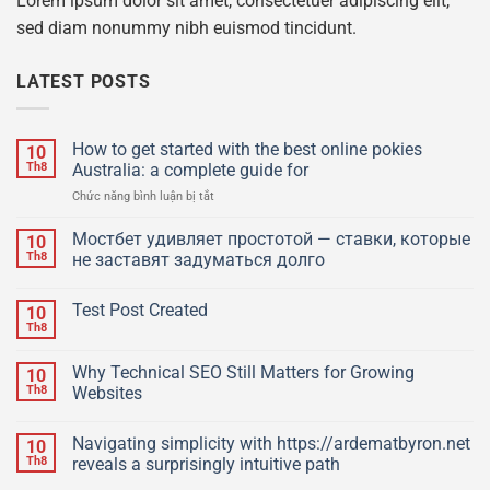
Lorem ipsum dolor sit amet, consectetuer adipiscing elit,
sed diam nonummy nibh euismod tincidunt.
LATEST POSTS
How to get started with the best online pokies
10
Th8
Australia: a complete guide for
ở
Chức năng bình luận bị tắt
How
to
Мостбет удивляет простотой — ставки, которые
10
get
Th8
не заставят задуматься долго
started
with
Test Post Created
the
10
best
Th8
online
pokies
Why Technical SEO Still Matters for Growing
10
Australia:
Th8
Websites
a
complete
guide
Navigating simplicity with https://ardematbyron.net
10
for
Th8
reveals a surprisingly intuitive path