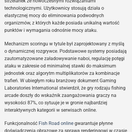
strzelanek ze nowoczesnymi rozwiązaniami
technologicznymi. Użytkownicy stosują działa o
elastycznej mocy do eliminowania podwodnych
organizmów, z których każde posiada unikalną wartość
punktów i wymagania odnośnie mocy ataku.
Mechanizm scoringu w tytule był zaprojektowany z myślą
o dynamicznej rozgrywce. Podstawowe systemy posiadają
zautomatyzowane załadowywanie naboi, regulację potęgi
ataku w zakresie od minimalnej stawki do maksimum
jednostek oraz algorytm multiplikatorów za kombinacje
trafień. W ubiegłym roku branżowy dokument Gaming
Laboratories International stwierdził, że gry rodzaju fishing
arcade doszły do wskaźnik zaangażowania graczy na
wysokości 87%, co sytuuje je w gronie najbardziej
interaktywnych kategorii w serwisach online.
Funkcjonalność
Fish Road online
gwarantuje płynne
doświadczenia obrazowe za sprawą renderingowi w czasie