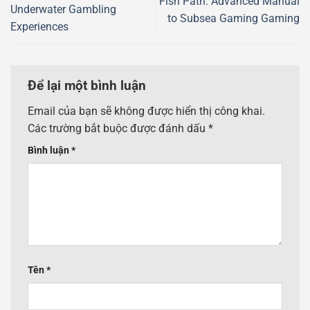
Fish Path: Advanced Manual
Underwater Gambling
to Subsea Gaming Gaming
Experiences
Để lại một bình luận
Email của bạn sẽ không được hiển thị công khai.
Các trường bắt buộc được đánh dấu
*
Bình luận
*
Tên
*