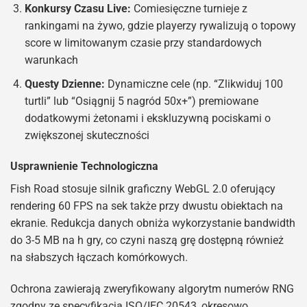
Konkursy Czasu Live:
Comiesięczne turnieje z
rankingami na żywo, gdzie playerzy rywalizują o topowy
score w limitowanym czasie przy standardowych
warunkach
Questy Dzienne:
Dynamiczne cele (np. “Zlikwiduj 100
turtli” lub “Osiągnij 5 nagród 50x+”) premiowane
dodatkowymi żetonami i ekskluzywną pociskami o
zwiększonej skuteczności
Usprawnienie Technologiczna
Fish Road stosuje silnik graficzny WebGL 2.0 oferujący
rendering 60 FPS na sek także przy dwustu obiektach na
ekranie. Redukcja danych obniża wykorzystanie bandwidth
do 3-5 MB na h gry, co czyni naszą grę dostępną również
na słabszych łączach komórkowych.
Ochrona zawierają zweryfikowany algorytm numerów RNG
zgodny ze specyfikacją ISO/IEC 20543, okresowo