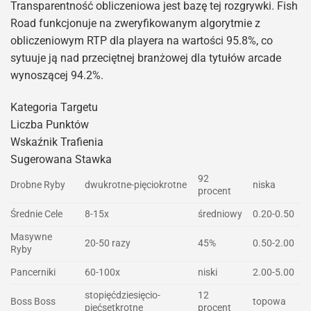
Transparentność obliczeniowa jest bazę tej rozgrywki. Fish
Road funkcjonuje na zweryfikowanym algorytmie z
obliczeniowym RTP dla playera na wartości 95.8%, co
sytuuje ją nad przeciętnej branżowej dla tytułów arcade
wynoszącej 94.2%.
Kategoria Targetu
Liczba Punktów
Wskaźnik Trafienia
Sugerowana Stawka
92
Drobne Ryby
dwukrotne-pięciokrotne
niska
procent
Średnie Cele
8-15x
średniowy
0.20-0.50
Masywne
20-50 razy
45%
0.50-2.00
Ryby
Pancerniki
60-100x
niski
2.00-5.00
stopięćdziesięcio-
12
Boss Boss
topowa
pięćsetkrotne
procent