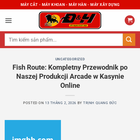
Skip
MÁY CẮT - MÁY KHOAN - MÁY HÀN - MÁY XÂY DỰNG
to
content
Tìm
kiếm:
UNCATEGORIZED
Fish Route: Kompletny Przewodnik po
Naszej Produkcji Arcade w Kasynie
Online
POSTED ON
13 THÁNG 2, 2026
BY
TRỊNH QUANG ĐỨC