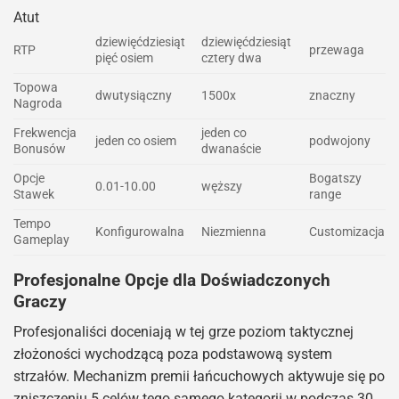
Atut
dziewięćdziesiąt
dziewięćdziesiąt
RTP
przewaga
pięć osiem
cztery dwa
Topowa
dwutysiączny
1500x
znaczny
Nagroda
Frekwencja
jeden co
jeden co osiem
podwojony
Bonusów
dwanaście
Opcje
Bogatszy
0.01-10.00
węższy
Stawek
range
Tempo
Konfigurowalna
Niezmienna
Customizacja
Gameplay
Profesjonalne Opcje dla Doświadczonych
Graczy
Profesjonaliści doceniają w tej grze poziom taktycznej
złożoności wychodzącą poza podstawową system
strzałów. Mechanizm premii łańcuchowych aktywuje się po
zniszczeniu 5 celów tego samego kategorii w podczas 30