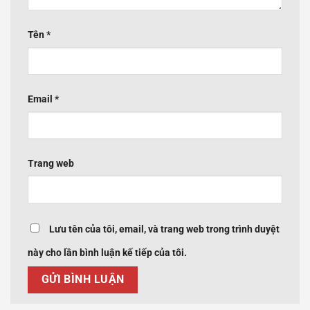
Tên
*
Email
*
Trang web
Lưu tên của tôi, email, và trang web trong trình duyệt
này cho lần bình luận kế tiếp của tôi.