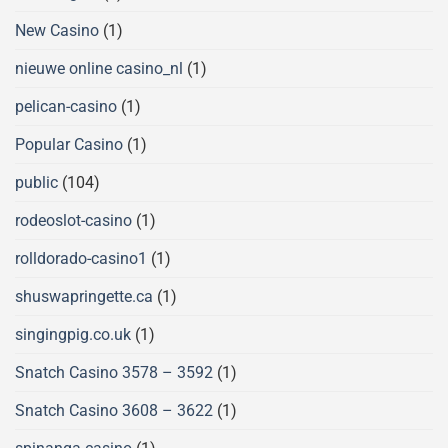
New Casino
(1)
nieuwe online casino_nl
(1)
pelican-casino
(1)
Popular Casino
(1)
public
(104)
rodeoslot-casino
(1)
rolldorado-casino1
(1)
shuswapringette.ca
(1)
singingpig.co.uk
(1)
Snatch Casino 3578 – 3592
(1)
Snatch Casino 3608 – 3622
(1)