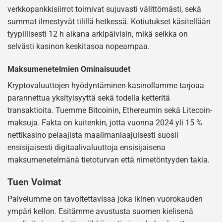
verkkopankkisiirrot toimivat sujuvasti välittömästi, sekä
summat ilmestyvät tilillä hetkessä. Kotiutukset käsitellään
tyypillisesti 12 h aikana arkipäivisin, mikä seikka on
selvästi kasinon keskitasoa nopeampaa.
Maksumenetelmien Ominaisuudet
Kryptovaluuttojen hyödyntäminen kasinollamme tarjoaa
parannettua yksityisyyttä sekä todella ketteritä
transaktioita. Tuemme Bitcoinin, Ethereumin sekä Litecoin-
maksuja. Fakta on kuitenkin, jotta vuonna 2024 yli 15 %
nettikasino pelaajista maailmanlaajuisesti suosii
ensisijaisesti digitaalivaluuttoja ensisijaisena
maksumenetelmänä tietoturvan että nimetöntyyden takia.
Tuen Voimat
Palvelumme on tavoitettavissa joka ikinen vuorokauden
ympäri kellon. Esitämme avustusta suomen kielisenä