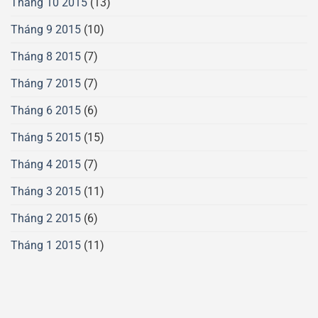
Tháng 10 2015
(13)
Tháng 9 2015
(10)
Tháng 8 2015
(7)
Tháng 7 2015
(7)
Tháng 6 2015
(6)
Tháng 5 2015
(15)
Tháng 4 2015
(7)
Tháng 3 2015
(11)
Tháng 2 2015
(6)
Tháng 1 2015
(11)