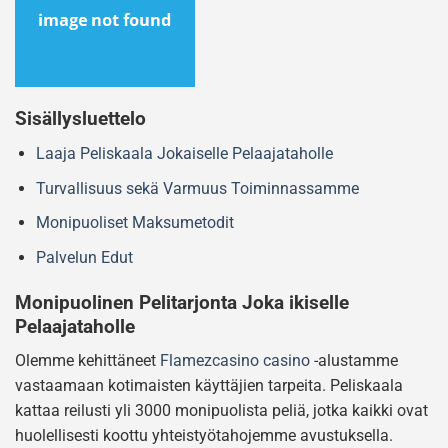
Sisällysluettelo
Laaja Peliskaala Jokaiselle Pelaajataholle
Turvallisuus sekä Varmuus Toiminnassamme
Monipuoliset Maksumetodit
Palvelun Edut
Monipuolinen Pelitarjonta Joka ikiselle
Pelaajataholle
Olemme kehittäneet
Flamezcasino casino
-alustamme
vastaamaan kotimaisten käyttäjien tarpeita. Peliskaala
kattaa reilusti yli 3000 monipuolista peliä, jotka kaikki ovat
huolellisesti koottu yhteistyötahojemme avustuksella.