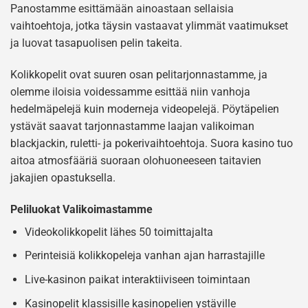
Panostamme esittämään ainoastaan sellaisia
vaihtoehtoja, jotka täysin vastaavat ylimmät vaatimukset
ja luovat tasapuolisen pelin takeita.
Kolikkopelit ovat suuren osan pelitarjonnastamme, ja
olemme iloisia voidessamme esittää niin vanhoja
hedelmäpelejä kuin moderneja videopelejä. Pöytäpelien
ystävät saavat tarjonnastamme laajan valikoiman
blackjackin, ruletti- ja pokerivaihtoehtoja. Suora kasino tuo
aitoa atmosfääriä suoraan olohuoneeseen taitavien
jakajien opastuksella.
Peliluokat Valikoimastamme
Videokolikkopelit lähes 50 toimittajalta
Perinteisiä kolikkopeleja vanhan ajan harrastajille
Live-kasinon paikat interaktiiviseen toimintaan
Kasinopelit klassisille kasinopelien ystäville