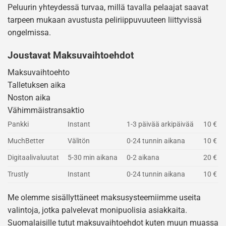
Peluurin yhteydessä turvaa, millä tavalla pelaajat saavat
tarpeen mukaan avustusta peliriippuvuuteen liittyvissä
ongelmissa.
Joustavat Maksuvaihtoehdot
Maksuvaihtoehto
Talletuksen aika
Noston aika
Vähimmäistransaktio
Pankki
Instant
1-3 päivää arkipäivää
10 €
MuchBetter
Välitön
0-24 tunnin aikana
10 €
Digitaalivaluutat
5-30 min aikana
0-2 aikana
20 €
Trustly
Instant
0-24 tunnin aikana
10 €
Me olemme sisällyttäneet maksusysteemiimme useita
valintoja, jotka palvelevat monipuolisia asiakkaita.
Suomalaisille tutut maksuvaihtoehdot kuten muun muassa