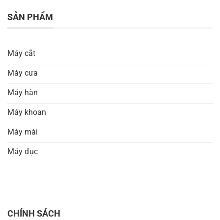
SẢN PHẨM
Máy cắt
Máy cưa
Máy hàn
Máy khoan
Máy mài
Máy đục
CHÍNH SÁCH