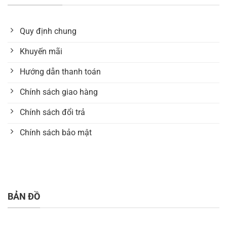
Quy định chung
Khuyến mãi
Hướng dẫn thanh toán
Chính sách giao hàng
Chính sách đổi trả
Chính sách bảo mật
BẢN ĐỒ