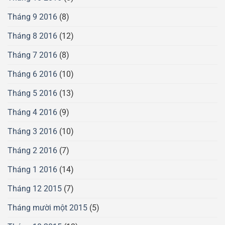
Tháng 9 2016
(8)
Tháng 8 2016
(12)
Tháng 7 2016
(8)
Tháng 6 2016
(10)
Tháng 5 2016
(13)
Tháng 4 2016
(9)
Tháng 3 2016
(10)
Tháng 2 2016
(7)
Tháng 1 2016
(14)
Tháng 12 2015
(7)
Tháng mười một 2015
(5)