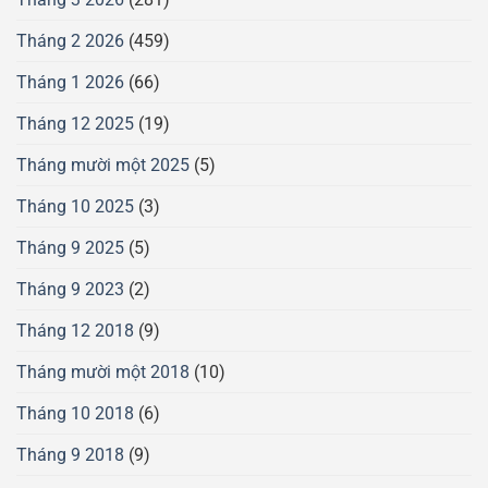
Tháng 2 2026
(459)
Tháng 1 2026
(66)
Tháng 12 2025
(19)
Tháng mười một 2025
(5)
Tháng 10 2025
(3)
Tháng 9 2025
(5)
Tháng 9 2023
(2)
Tháng 12 2018
(9)
Tháng mười một 2018
(10)
Tháng 10 2018
(6)
Tháng 9 2018
(9)