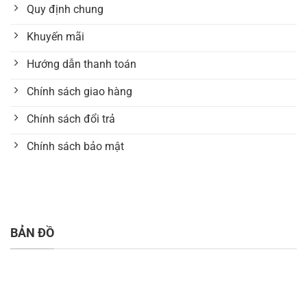
Quy định chung
Khuyến mãi
Hướng dẫn thanh toán
Chính sách giao hàng
Chính sách đổi trả
Chính sách bảo mật
BẢN ĐỒ