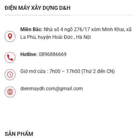
ĐIỆN MÁY XÂY DỰNG D&H
Miền Bắc:
Nhà số 4 ngõ 276/17 xóm Minh Khai, xã
La Phù, huyện Hoài Đức , Hà Nội
Hotline:
0896886669
Giờ mở cửa : 7h00 – 17h00 (Thứ 2 đến CN)
dienmaydh.com@gmail.com
SẢN PHẨM