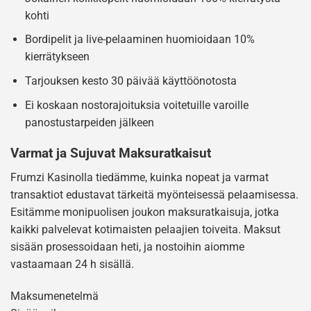
kohti
Bordipelit ja live-pelaaminen huomioidaan 10%
kierrätykseen
Tarjouksen kesto 30 päivää käyttöönotosta
Ei koskaan nostorajoituksia voitetuille varoille
panostustarpeiden jälkeen
Varmat ja Sujuvat Maksuratkaisut
Frumzi Kasinolla tiedämme, kuinka nopeat ja varmat
transaktiot edustavat tärkeitä myönteisessä pelaamisessa.
Esitämme monipuolisen joukon maksuratkaisuja, jotka
kaikki palvelevat kotimaisten pelaajien toiveita. Maksut
sisään prosessoidaan heti, ja nostoihin aiomme
vastaamaan 24 h sisällä.
Maksumenetelmä