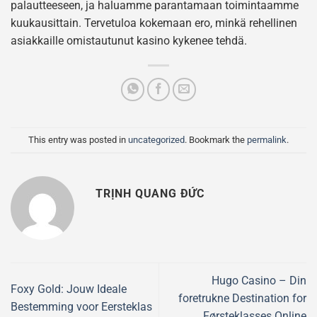
palautteeseen, ja haluamme parantamaan toimintaamme
kuukausittain. Tervetuloa kokemaan ero, minkä rehellinen
asiakkaille omistautunut kasino kykenee tehdä.
This entry was posted in
uncategorized
. Bookmark the
permalink
.
TRỊNH QUANG ĐỨC
Hugo Casino – Din
Foxy Gold: Jouw Ideale
foretrukne Destination for
Bestemming voor Eersteklas
Førsteklasses Online