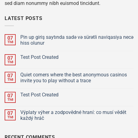
sed diam nonummy nibh euismod tincidunt.
LATEST POSTS
Pin up giriş saytında sadə və sürətli naviqasiya necə
07
Th8
hiss olunur
Test Post Created
07
Th8
Quiet corners where the best anonymous casinos
07
Th8
invite you to play without a trace
Test Post Created
07
Th8
Výplaty výher a zodpovědné hraní: co musí vědět
07
Th8
každý hráč
RECENT COMMENTS