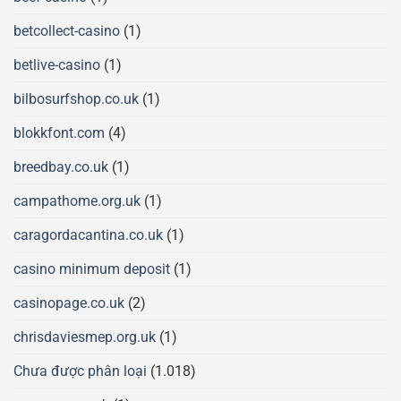
betcollect-casino
(1)
betlive-casino
(1)
bilbosurfshop.co.uk
(1)
blokkfont.com
(4)
breedbay.co.uk
(1)
campathome.org.uk
(1)
caragordacantina.co.uk
(1)
casino minimum deposit
(1)
casinopage.co.uk
(2)
chrisdaviesmep.org.uk
(1)
Chưa được phân loại
(1.018)