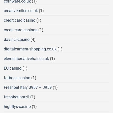
cornware.co.uk
(1)
creativemiles.co.uk
(1)
credit card casino
(1)
credit card casinos
(1)
davinci-casino
(4)
digitalcamera-shopping.co.uk
(1)
elementcreativehair.co.uk
(1)
EU casino
(1)
fatboss-casino
(1)
Freshbet Italy 3957 – 3959
(1)
freshbet-brazil
(1)
highflys-casino
(1)