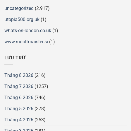
uncategorized
(2.917)
utopia500.org.uk
(1)
whats-on-london.co.uk
(1)
www.rudolfmaister.si
(1)
LƯU TRỮ
Tháng 8 2026
(216)
Tháng 7 2026
(1257)
Tháng 6 2026
(746)
Tháng 5 2026
(378)
Tháng 4 2026
(253)
Tháng 3 2026
(281)