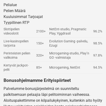
Pelialue
Pelien Määrä
Kuuluisimmat Tarjoajat
Tyypillinen RTP
Slottipelien
NetEnt-studio, Pragmatic
2100+
96.2%
videoslotit
Play, Yggdrasil
Live-kasinopelien
Evolution Gaming -palvelu,
150+
98.5%
tarjonta
Ezugi
Perinteisten pelien
Microgaming-studio, Play’n
320+
97.8%
valikoima
GO -valmistaja
Kertyvät jackpot-
85+
Microgaming, NetEnt
94.5%
pelit
Bonusohjelmamme Erityispiirteet
Palvelumme bonusjärjestelmä on suunniteltu
palkitsemaan pelaajia läpi pelitoiminnan vaiheessa.
Aloituspakettimme on kilpailukykyinen, kuitenkin aito hyöty