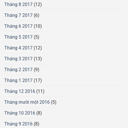
Tháng 8 2017
(12)
Tháng 7 2017
(6)
Tháng 6 2017
(10)
Tháng 5 2017
(5)
Tháng 4 2017
(12)
Tháng 3 2017
(13)
Tháng 2 2017
(9)
Tháng 1 2017
(17)
Tháng 12 2016
(11)
Tháng mười một 2016
(5)
Tháng 10 2016
(8)
Tháng 9 2016
(8)