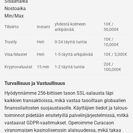
Sisäänaika
Nostoaika
Min/Max
yhdestä kolmeen
10€ /
Tilisiirto
Instant
arkipäivää
50,000€
10€ /
Trustly
Heti
0-24 täyttä tuntia
10,000€
Visa/Master
Heti
1-5 täyttä arkipäivää
10€ / 5,000€
20€ /
Kryptovaluutat
15 min
1-2 täyttä tuntia
100,000€
Turvallisuus ja Vastuullisuus
Hyödynnämme 256-bittisen tason SSL-salausta läpi
kaikkien transaktioissa, mikä vastaa tasoiltaan globaalien
finanssilaitosten suojaustasolle. Käyttäjien tiedot ja talous-
toiminnot pidetään erisitetyillä palvelinjärjestelmissä, mitkä
vastaavat GDPR-vaatimukset. Operoimme Curacaon
viranomaisen kasinolisenssin alaisuudessa, mikä takaa