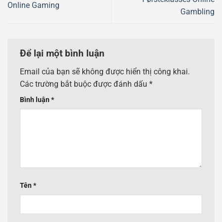
Online Gaming
Gambling
Để lại một bình luận
Email của bạn sẽ không được hiển thị công khai.
Các trường bắt buộc được đánh dấu
*
Bình luận
*
Tên
*