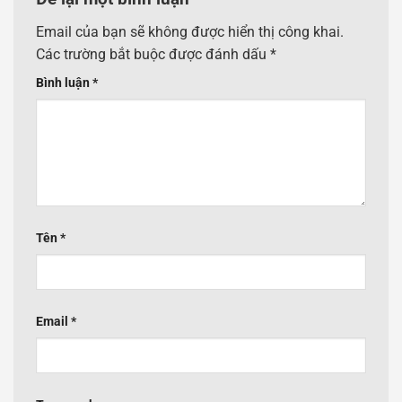
Email của bạn sẽ không được hiển thị công khai.
Các trường bắt buộc được đánh dấu
*
Bình luận
*
Tên
*
Email
*