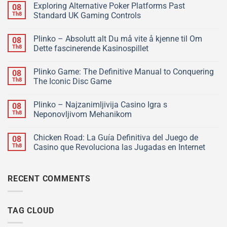
Exploring Alternative Poker Platforms Past
08
Th8
Standard UK Gaming Controls
Plinko – Absolutt alt Du må vite å kjenne til Om
08
Th8
Dette fascinerende Kasinospillet
Plinko Game: The Definitive Manual to Conquering
08
Th8
The Iconic Disc Game
Plinko – Najzanimljivija Casino Igra s
08
Th8
Neponovljivom Mehanikom
Chicken Road: La Guía Definitiva del Juego de
08
Th8
Casino que Revoluciona las Jugadas en Internet
RECENT COMMENTS
TAG CLOUD