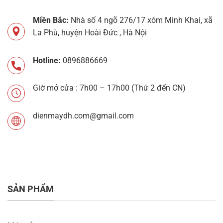
Miền Bắc:
Nhà số 4 ngõ 276/17 xóm Minh Khai, xã
La Phù, huyện Hoài Đức , Hà Nội
Hotline:
0896886669
Giờ mở cửa : 7h00 – 17h00 (Thứ 2 đến CN)
dienmaydh.com@gmail.com
SẢN PHẨM