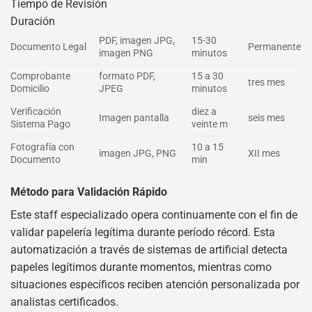
Tiempo de Revisión
Duración
PDF, imagen JPG,
15-30
Documento Legal
Permanente
imagen PNG
minutos
Comprobante
formato PDF,
15 a 30
tres mes
Domicilio
JPEG
minutos
Verificación
diez a
Imagen pantalla
seis mes
Sistema Pago
veinte m
Fotografía con
10 a 15
imagen JPG, PNG
XII mes
Documento
min
Método para Validación Rápido
Este staff especializado opera continuamente con el fin de
validar papelería legítima durante período récord. Esta
automatización a través de sistemas de artificial detecta
papeles legítimos durante momentos, mientras como
situaciones específicos reciben atención personalizada por
analistas certificados.