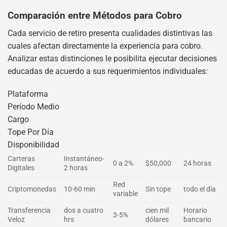
Comparación entre Métodos para Cobro
Cada servicio de retiro presenta cualidades distintivas las
cuales afectan directamente la experiencia para cobro.
Analizar estas distinciones le posibilita ejecutar decisiones
educadas de acuerdo a sus requerimientos individuales:
Plataforma
Período Medio
Cargo
Tope Por Día
Disponibilidad
Carteras
Instantáneo-
0 a 2%
$50,000
24 horas
Digitales
2 horas
Red
Criptomonedas
10-60 min
Sin tope
todo el día
variable
Transferencia
dos a cuatro
cien mil
Horario
3-5%
Veloz
hrs
dólares
bancario