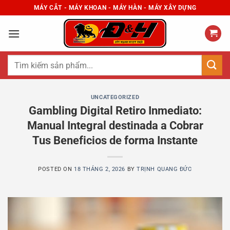
Skip
MÁY CẮT - MÁY KHOAN - MÁY HÀN - MÁY XÂY DỰNG
to
content
Tìm
kiếm:
UNCATEGORIZED
Gambling Digital Retiro Inmediato:
Manual Integral destinada a Cobrar
Tus Beneficios de forma Instante
POSTED ON
18 THÁNG 2, 2026
BY
TRỊNH QUANG ĐỨC