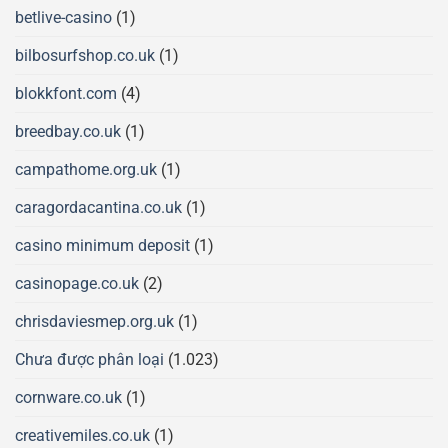
betlive-casino
(1)
bilbosurfshop.co.uk
(1)
blokkfont.com
(4)
breedbay.co.uk
(1)
campathome.org.uk
(1)
caragordacantina.co.uk
(1)
casino minimum deposit
(1)
casinopage.co.uk
(2)
chrisdaviesmep.org.uk
(1)
Chưa được phân loại
(1.023)
cornware.co.uk
(1)
creativemiles.co.uk
(1)