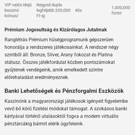
VIP valós idejű
Negyed dupla
1,000,000
kaszinó
legfeljebb 200,000
40x
forint
bónusz
Ft-ig
Prémium Jogosultság és Kizárólagos Jutalmak
Ranglétrás Prémium hűségprogramunk gépszerűen
honorálja a rendszeres játékosainkat. A rendszer négy
szintből áll: Bronze, Silver, Arany fokozat és Platina
státusz. Összes játékfordulat közben pontszámokat
gyűjtenek vendégeink, amik emelkedett szintre
előrehaladást eredményeznek.
Banki Lehetőségek és Pénzforgalmi Eszközök
Kaszinónk a magyarországi játékosok igényeit figyelembe
vevő bő körű fizetési módokat támogat. A szokásos banki
kártyával történő utalásoktól fogva a modern virtuális
pénztárcákig bármit elérik ügyfeleink.