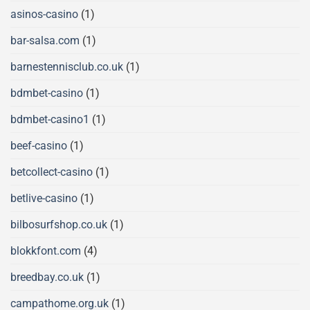
asinos-casino
(1)
bar-salsa.com
(1)
barnestennisclub.co.uk
(1)
bdmbet-casino
(1)
bdmbet-casino1
(1)
beef-casino
(1)
betcollect-casino
(1)
betlive-casino
(1)
bilbosurfshop.co.uk
(1)
blokkfont.com
(4)
breedbay.co.uk
(1)
campathome.org.uk
(1)