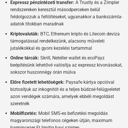
Expressz pénzintézeti transfer:
A Trustly és a Zimpler
rendszereken keresztül másodperceken belül
feldolgozzuk a feltöltéseket, ugyanakkor a bankszámla-
adatok titokban maradnak
Kriptovaluták:
BTC, Ethereum kripto és Litecoin deviza
támogatással rendelkezünk, alacsony műveleti
jutalékokkal és gyors kezelési tartammal
Online tárcák:
Skrill, Neteller wallet és ecoPayz
beépítésünk lehetővé valósítja az expressz kivonásokat,
sokszor huszonnégy órán múlva
Előre fizetett lehetőségek:
Paysafe kártya opcióval
biztosítjuk az inkognitót és a teljes büdzsé-felügyeletet
azon vendégek számára, amelyek ebbéli megoldást
szeretnék
Mobilfizetés:
Mobil SMS-es befizetési megoldás
magyarországi telefonos cégeken útján, maximum
harmincezer Ft limitig havi szinten