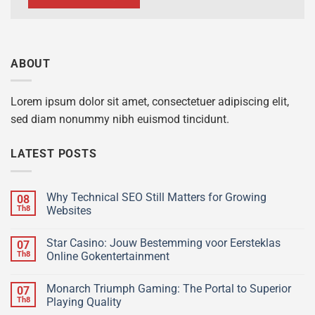
ABOUT
Lorem ipsum dolor sit amet, consectetuer adipiscing elit,
sed diam nonummy nibh euismod tincidunt.
LATEST POSTS
Why Technical SEO Still Matters for Growing
08
Th8
Websites
Star Casino: Jouw Bestemming voor Eersteklas
07
Th8
Online Gokentertainment
Monarch Triumph Gaming: The Portal to Superior
07
Th8
Playing Quality