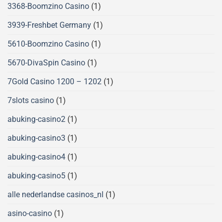
3368-Boomzino Casino
(1)
3939-Freshbet Germany
(1)
5610-Boomzino Casino
(1)
5670-DivaSpin Casino
(1)
7Gold Casino 1200 – 1202
(1)
7slots casino
(1)
abuking-casino2
(1)
abuking-casino3
(1)
abuking-casino4
(1)
abuking-casino5
(1)
alle nederlandse casinos_nl
(1)
asino-casino
(1)