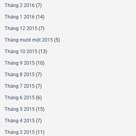
Tháng 2 2016
(7)
Tháng 1 2016
(14)
Tháng 12 2015
(7)
Tháng mười một 2015
(5)
Tháng 10 2015
(13)
Tháng 9 2015
(10)
Tháng 8 2015
(7)
Tháng 7 2015
(7)
Tháng 6 2015
(6)
Tháng 5 2015
(15)
Tháng 4 2015
(7)
Tháng 3 2015
(11)