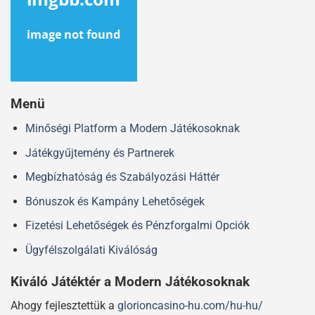
Menü
Minőségi Platform a Modern Játékosoknak
Játékgyűjtemény és Partnerek
Megbízhatóság és Szabályozási Háttér
Bónuszok és Kampány Lehetőségek
Fizetési Lehetőségek és Pénzforgalmi Opciók
Ügyfélszolgálati Kiválóság
Kiváló Játéktér a Modern Játékosoknak
Ahogy fejlesztettük a
glorioncasino-hu.com/hu-hu/