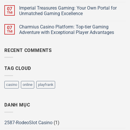
Imperial Treasures Gaming: Your Own Portal for
07
Th8
Unmatched Gaming Excellence
Charmius Casino Platform: Top-tier Gaming
07
Th8
Adventure with Exceptional Player Advantages
RECENT COMMENTS
TAG CLOUD
casino
online
playfrank
DANH MỤC
2587-RodeoSlot Casino
(1)