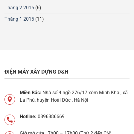
Tháng 2 2015
(6)
Tháng 1 2015
(11)
ĐIỆN MÁY XÂY DỰNG D&H
Miền Bắc:
Nhà số 4 ngõ 276/17 xóm Minh Khai, xã
La Phù, huyện Hoài Đức , Hà Nội
Hotline:
0896886669
Giờ mở cửa : 7h00 – 17h00 (Thứ 2 đến CN)