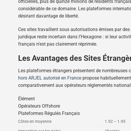
officielles, plus de quinze millions de résidents français
considérable de ce domaine. Les plateformes internatio
désirant davantage de liberté.
Ces sites travaillent sous autorisations émises par des
juridique reste incertain dans l’Hexagone : si leur activit
français n’est pas clairement réprimée.
Les Avantages des Sites Étrangè
Les plateformes étrangers présentent de nombreuses car
hors ARJEL autorisé en France
propose habituellement 
comparativement aux opérateurs réglementés nationa
Élément
Opérateurs Offshore
Plateformes Régulés Français
Côtes en moyenne
1.92 – 1.95