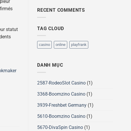
mpleur
nfirmés
RECENT COMMENTS
TAG CLOUD
ur statut
idents
casino
online
playfrank
DANH MỤC
okmaker
2587-RodeoSlot Casino
(1)
3368-Boomzino Casino
(1)
3939-Freshbet Germany
(1)
5610-Boomzino Casino
(1)
5670-DivaSpin Casino
(1)