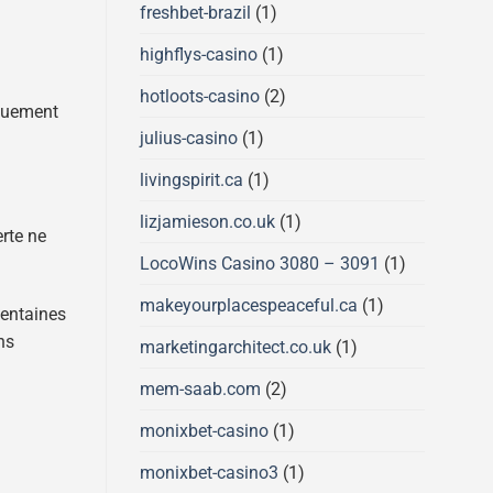
freshbet-brazil
(1)
highflys-casino
(1)
hotloots-casino
(2)
iquement
julius-casino
(1)
livingspirit.ca
(1)
lizjamieson.co.uk
(1)
rte ne
LocoWins Casino 3080 – 3091
(1)
makeyourplacespeaceful.ca
(1)
centaines
ns
marketingarchitect.co.uk
(1)
mem-saab.com
(2)
monixbet-casino
(1)
monixbet-casino3
(1)