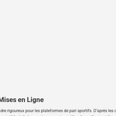
 Mises en Ligne
e rigoureux pour les plateformes de pari sportifs. D’après les c