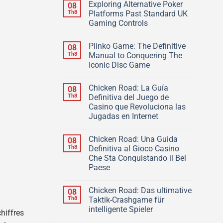
Exploring Alternative Poker
08
Th8
Platforms Past Standard UK
Gaming Controls
Plinko Game: The Definitive
08
Th8
Manual to Conquering The
Iconic Disc Game
Chicken Road: La Guía
08
Th8
Definitiva del Juego de
Casino que Revoluciona las
Jugadas en Internet
Chicken Road: Una Guida
08
Th8
Definitiva al Gioco Casino
Che Sta Conquistando il Bel
Paese
Chicken Road: Das ultimative
08
Th8
Taktik-Crashgame für
intelligente Spieler
hiffres