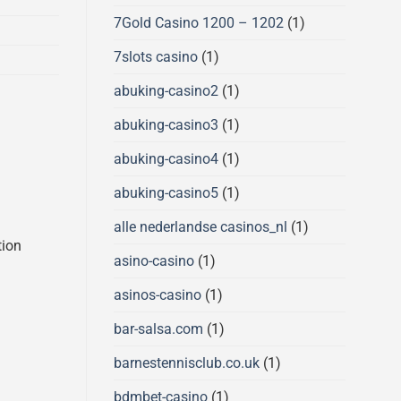
7Gold Casino 1200 – 1202
(1)
7slots casino
(1)
abuking-casino2
(1)
abuking-casino3
(1)
abuking-casino4
(1)
abuking-casino5
(1)
alle nederlandse casinos_nl
(1)
tion
asino-casino
(1)
asinos-casino
(1)
bar-salsa.com
(1)
barnestennisclub.co.uk
(1)
bdmbet-casino
(1)