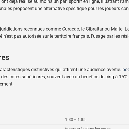
 ont déjà réalisé au moins un pari sportif en ligne, illustrant l’a
nales proposent une alternative spécifique pour les joueurs co
 juridictions reconnues comme Curaçao, le Gibraltar ou Malte. Le
é n’est pas autorisée sur le territoire français, l’usage par les rés
res
actéristiques distinctives qui attirent une audience avertie.
bo
des cotes supérieures, souvent avec un bénéfice de cinq à 15%
lement.
1.80 – 1.85