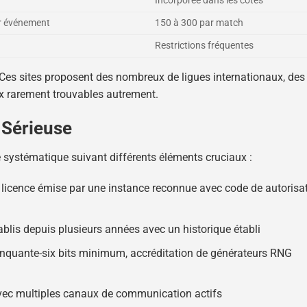
Incorporée dans les cotes
ar événement
150 à 300 par match
Restrictions fréquentes
. Ces sites proposent des nombreux de ligues internationaux, des
ux rarement trouvables autrement.
 Sérieuse
e systématique suivant différents éléments cruciaux :
une licence émise par une instance reconnue avec code de autorisa
tablis depuis plusieurs années avec un historique établi
inquante-six bits minimum, accréditation de générateurs RNG
avec multiples canaux de communication actifs