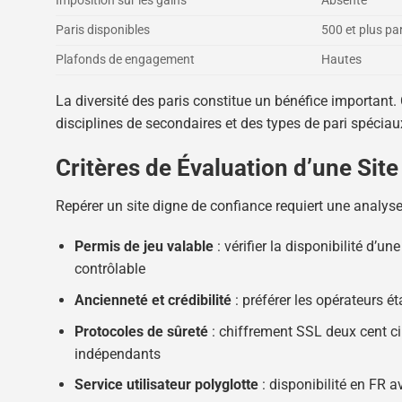
Imposition sur les gains
Absente
Paris disponibles
500 et plus p
Plafonds de engagement
Hautes
La diversité des paris constitue un bénéfice important
disciplines de secondaires et des types de pari spécia
Critères de Évaluation d’une Site
Repérer un site digne de confiance requiert une analys
Permis de jeu valable
: vérifier la disponibilité d’
contrôlable
Ancienneté et crédibilité
: préférer les opérateurs é
Protocoles de sûreté
: chiffrement SSL deux cent c
indépendants
Service utilisateur polyglotte
: disponibilité en FR 