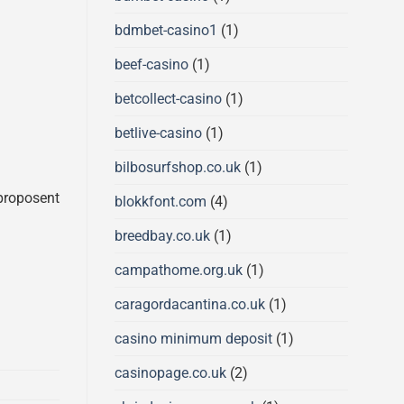
bdmbet-casino1
(1)
beef-casino
(1)
betcollect-casino
(1)
betlive-casino
(1)
bilbosurfshop.co.uk
(1)
 proposent
blokkfont.com
(4)
breedbay.co.uk
(1)
campathome.org.uk
(1)
caragordacantina.co.uk
(1)
casino minimum deposit
(1)
casinopage.co.uk
(2)