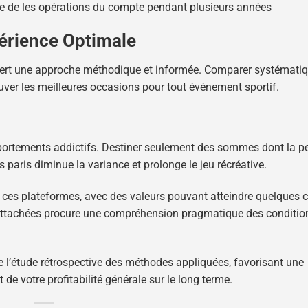
tale de les opérations du compte pendant plusieurs années
rience Optimale
quiert une approche méthodique et informée. Comparer systémat
uver les meilleures occasions pour tout événement sportif.
portements addictifs. Destiner seulement des sommes dont la pe
es paris diminue la variance et prolonge le jeu récréative.
ces plateformes, avec des valeurs pouvant atteindre quelques 
 rattachées procure une compréhension pragmatique des conditio
e l’étude rétrospective des méthodes appliquées, favorisant une
de votre profitabilité générale sur le long terme.