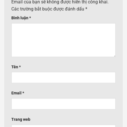
Email của bạn sẽ không được hiển thị công khai.
Các trường bắt buộc được đánh dấu
*
Bình luận
*
Tên
*
Email
*
Trang web