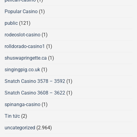
Popular Casino
(1)
public
(121)
rodeoslot-casino
(1)
rolldorado-casino1
(1)
shuswapringette.ca
(1)
singingpig.co.uk
(1)
Snatch Casino 3578 – 3592
(1)
Snatch Casino 3608 – 3622
(1)
spinanga-casino
(1)
Tin tức
(2)
uncategorized
(2.964)