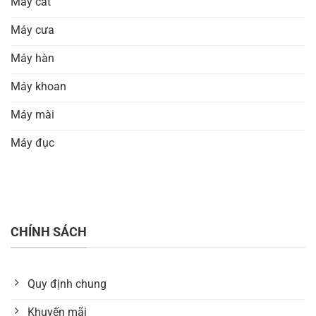
Máy cắt
Máy cưa
Máy hàn
Máy khoan
Máy mài
Máy đục
CHÍNH SÁCH
Quy định chung
Khuyến mãi