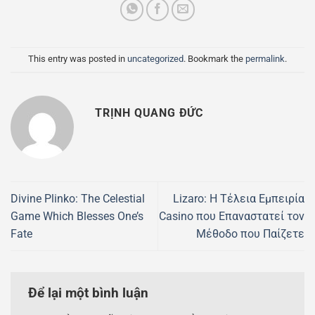
This entry was posted in
uncategorized
. Bookmark the
permalink
.
TRỊNH QUANG ĐỨC
Divine Plinko: The Celestial
Lizaro: Η Τέλεια Εμπειρία
Game Which Blesses One’s
Casino που Επαναστατεί τον
Fate
Μέθοδο που Παίζετε
Để lại một bình luận