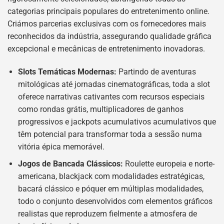
categorias principais populares do entretenimento online.
Criámos parcerias exclusivas com os fornecedores mais
reconhecidos da indústria, assegurando qualidade gráfica
excepcional e mecânicas de entretenimento inovadoras.
Slots Temáticas Modernas:
Partindo de aventuras
mitológicas até jornadas cinematográficas, toda a slot
oferece narrativas cativantes com recursos especiais
como rondas grátis, multiplicadores de ganhos
progressivos e jackpots acumulativos acumulativos que
têm potencial para transformar toda a sessão numa
vitória épica memorável.
Jogos de Bancada Clássicos:
Roulette europeia e norte-
americana, blackjack com modalidades estratégicas,
bacará clássico e póquer em múltiplas modalidades,
todo o conjunto desenvolvidos com elementos gráficos
realistas que reproduzem fielmente a atmosfera de