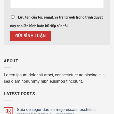
Lưu tên của tôi, email, và trang web trong trình duyệt
này cho lần bình luận kế tiếp của tôi.
ABOUT
Lorem ipsum dolor sit amet, consectetuer adipiscing elit,
sed diam nonummy nibh euismod tincidunt.
LATEST POSTS
Guía de seguridad en mejorescasinoschile.cl:
10
Th8