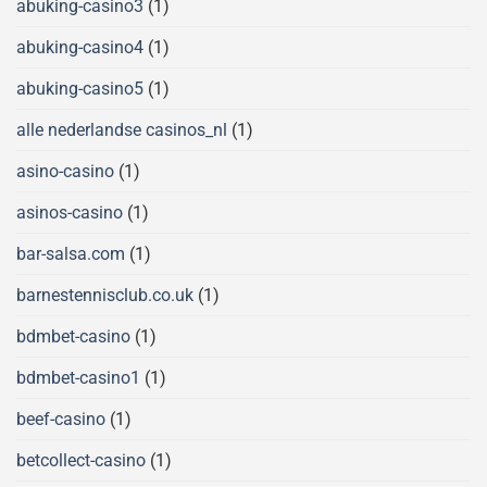
abuking-casino3
(1)
abuking-casino4
(1)
abuking-casino5
(1)
alle nederlandse casinos_nl
(1)
asino-casino
(1)
asinos-casino
(1)
bar-salsa.com
(1)
barnestennisclub.co.uk
(1)
bdmbet-casino
(1)
bdmbet-casino1
(1)
beef-casino
(1)
betcollect-casino
(1)