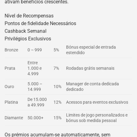
ativam benefícios crescentes.
Nível de Recompensas
Pontos de fidelidade Necessários
Cashback Semanal
Privilégios Exclusivos
Bónus especial de entrada
Bronze
0 – 999
5%
estendido
Entre
Prata
1.000 e
7%
Rodadas grátis semanais
4.999
5.000 –
Manager de conta dedicada
Ouro
10%
14.999
dedicado
De 15.000
Platina
12%
Acessos para eventos exclusivos
a 49.999
Limites de jogo personalizados e
Diamante
50.000+
15%
bónus sob medida pessoal
Os prémios acumulam-se automaticamente, sem