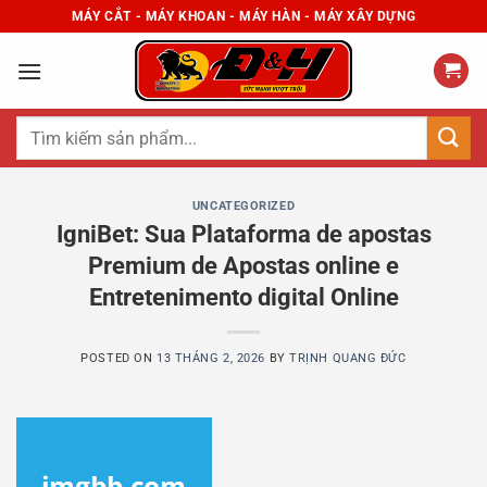
Skip
MÁY CẮT - MÁY KHOAN - MÁY HÀN - MÁY XÂY DỰNG
to
content
Tìm
kiếm:
UNCATEGORIZED
IgniBet: Sua Plataforma de apostas
Premium de Apostas online e
Entretenimento digital Online
POSTED ON
13 THÁNG 2, 2026
BY
TRỊNH QUANG ĐỨC