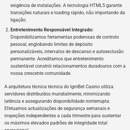
exigência de instalações. A tecnologia HTML5 garante
transições naturais e loading rápido, não importando da
ligação.
Entretenimento Responsável Integrado:
Disponibilizamos ferramentas poderosas de controlo
pessoal, englobando limites de depósito
personalizáveis, intervalos de descanso e autoexclusão
permanente. Acreditamos que entretenimento
sustentável constrói relacionamentos duradouros com a
nossa crescente comunidade.
A arquitetura técnica técnica do IgniBet Casino utiliza
servidores distribuídos mundialmente, minimizando
latência e assegurando disponibilidade ininterrupta.
Efetuamos actualizações de segurança semanais e
inspeções independentes a cada trimestre para sustentar
os máximos elevados padrões de integridade total