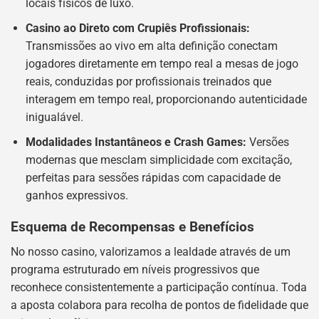
locais físicos de luxo.
Casino ao Direto com Crupiês Profissionais:
Transmissões ao vivo em alta definição conectam
jogadores diretamente em tempo real a mesas de jogo
reais, conduzidas por profissionais treinados que
interagem em tempo real, proporcionando autenticidade
inigualável.
Modalidades Instantâneos e Crash Games:
Versões
modernas que mesclam simplicidade com excitação,
perfeitas para sessões rápidas com capacidade de
ganhos expressivos.
Esquema de Recompensas e Benefícios
No nosso casino, valorizamos a lealdade através de um
programa estruturado em níveis progressivos que
reconhece consistentemente a participação contínua. Toda
a aposta colabora para recolha de pontos de fidelidade que