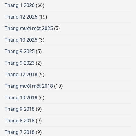
Tháng 1 2026
(66)
Tháng 12 2025
(19)
Tháng mười một 2025
(5)
Tháng 10 2025
(3)
Tháng 9 2025
(5)
Tháng 9 2023
(2)
Tháng 12 2018
(9)
Tháng mười một 2018
(10)
Tháng 10 2018
(6)
Tháng 9 2018
(9)
Tháng 8 2018
(9)
Tháng 7 2018
(9)