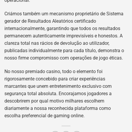
operacional.
Criámos também um mecanismo proprietário de Sistema
gerador de Resultados Aleatórios certificado
internacionalmente, garantindo que todos os resultados
permanecem autenticamente imprevisíveis e honestos. A
clareza total nas rácios de devolução ao utilizador,
publicadas individualmente para cada título, demonstra o
nosso firme compromisso com operações de jogo éticas.
No nosso premiado casino, todo o elemento foi
rigorosamente concebido para criar experiências
marcantes que unem entretenimento exclusivo com
segurança total absoluta. Encorajamos jogadores a
descobrirem por qual motivo milhares escolhem
diariamente a nossa reconhecida plataforma como
escolha preferencial de gaming online.