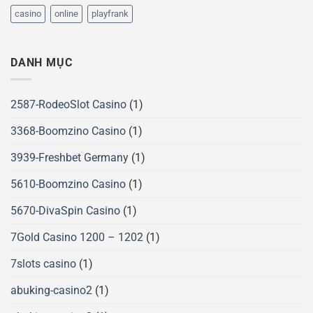
casino
online
playfrank
DANH MỤC
2587-RodeoSlot Casino
(1)
3368-Boomzino Casino
(1)
3939-Freshbet Germany
(1)
5610-Boomzino Casino
(1)
5670-DivaSpin Casino
(1)
7Gold Casino 1200 – 1202
(1)
7slots casino
(1)
abuking-casino2
(1)