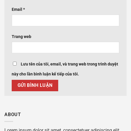
Email
*
Trang web
Lưu tên của tôi, email, và trang web trong trình duyệt
này cho lần bình luận kế tiếp của tôi.
ABOUT
Lorem ipsum dolor sit amet, consectetuer adipiscing elit,