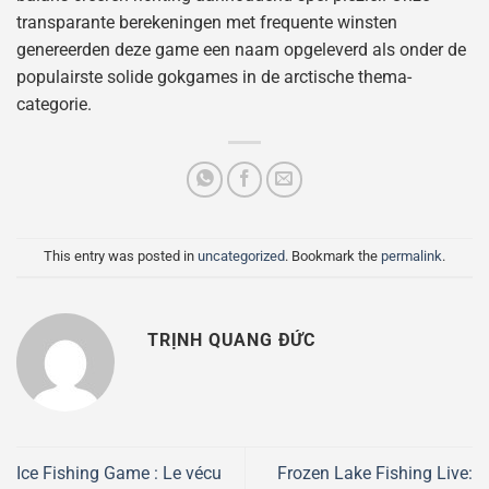
transparante berekeningen met frequente winsten
genereerden deze game een naam opgeleverd als onder de
populairste solide gokgames in de arctische thema-
categorie.
This entry was posted in
uncategorized
. Bookmark the
permalink
.
TRỊNH QUANG ĐỨC
Ice Fishing Game : Le vécu
Frozen Lake Fishing Live: