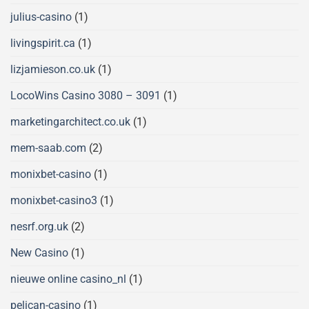
julius-casino
(1)
livingspirit.ca
(1)
lizjamieson.co.uk
(1)
LocoWins Casino 3080 – 3091
(1)
marketingarchitect.co.uk
(1)
mem-saab.com
(2)
monixbet-casino
(1)
monixbet-casino3
(1)
nesrf.org.uk
(2)
New Casino
(1)
nieuwe online casino_nl
(1)
pelican-casino
(1)