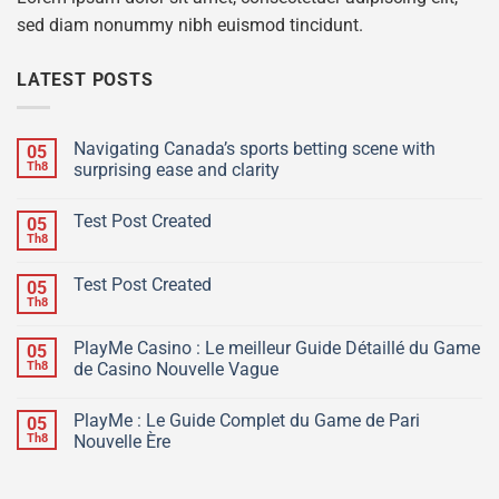
sed diam nonummy nibh euismod tincidunt.
LATEST POSTS
Navigating Canada’s sports betting scene with
05
Th8
surprising ease and clarity
Test Post Created
05
Th8
Test Post Created
05
Th8
PlayMe Casino : Le meilleur Guide Détaillé du Game
05
Th8
de Casino Nouvelle Vague
PlayMe : Le Guide Complet du Game de Pari
05
Th8
Nouvelle Ère