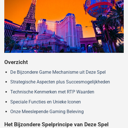
Overzicht
De Bijzondere Game Mechanisme uit Deze Spel
Strategische Aspecten plus Succesmogelijkheden
Technische Kenmerken met RTP Waarden
Speciale Functies en Unieke Iconen
Onze Meeslepende Gaming Beleving
Het Bijzondere Spelprincipe van Deze Spel