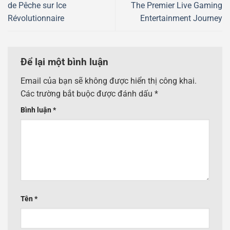
de Pêche sur Ice
The Premier Live Gaming
Révolutionnaire
Entertainment Journey
Để lại một bình luận
Email của bạn sẽ không được hiển thị công khai.
Các trường bắt buộc được đánh dấu
*
Bình luận
*
Tên
*