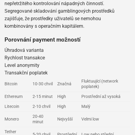
nepřetržitého kontrolování nápadných činností.
Segregované skladování gamblingových prostředků
zajišťuje, že prostředky uživatelů se nemohou
kombinovány s operačním kapitálem.
Porovnání payment možností
Úhradová varianta
Rychlost transakce
Level anonymity
Transakční poplatek
Fluktuující (network
Bitcoin
10-30 chvil
Značná
poplatek)
Ethereum
2-15 minut
High
Prostřední až vysoká
Litecoin
2-10 chvil
High
Malý
20-40
Monero
Nejvyšší
Velmi low
minut
Tether
5-20 chvil
Prostřední
Low nebo střední