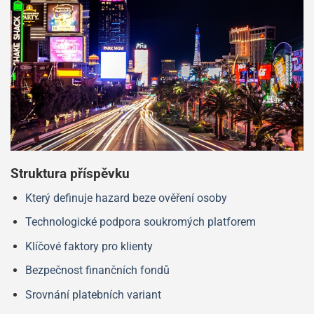
Struktura příspěvku
Který definuje hazard beze ověření osoby
Technologické podpora soukromých platforem
Klíčové faktory pro klienty
Bezpečnost finančních fondů
Srovnání platebních variant