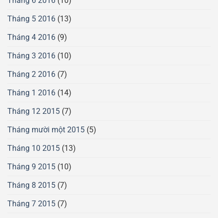
Tháng 6 2016
(10)
Tháng 5 2016
(13)
Tháng 4 2016
(9)
Tháng 3 2016
(10)
Tháng 2 2016
(7)
Tháng 1 2016
(14)
Tháng 12 2015
(7)
Tháng mười một 2015
(5)
Tháng 10 2015
(13)
Tháng 9 2015
(10)
Tháng 8 2015
(7)
Tháng 7 2015
(7)