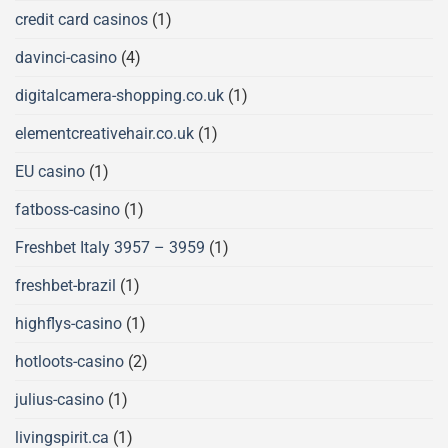
credit card casinos
(1)
davinci-casino
(4)
digitalcamera-shopping.co.uk
(1)
elementcreativehair.co.uk
(1)
EU casino
(1)
fatboss-casino
(1)
Freshbet Italy 3957 – 3959
(1)
freshbet-brazil
(1)
highflys-casino
(1)
hotloots-casino
(2)
julius-casino
(1)
livingspirit.ca
(1)