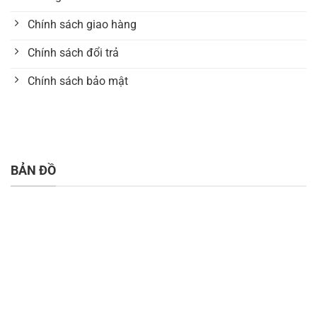
Chính sách giao hàng
Chính sách đổi trả
Chính sách bảo mật
BẢN ĐỒ