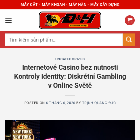
Skip
MÁY CẮT - MÁY KHOAN - MÁY HÀN - MÁY XÂY DỰNG
to
content
Tìm
kiếm:
UNCATEGORIZED
Internetové Casino bez nutnosti
Kontroly Identity: Diskrétní Gambling
v Online Světě
POSTED ON
6 THÁNG 6, 2026
BY
TRỊNH QUANG ĐỨC