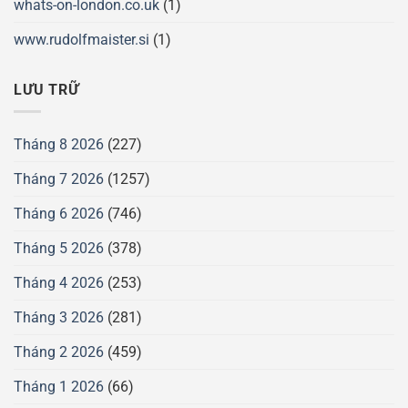
whats-on-london.co.uk
(1)
www.rudolfmaister.si
(1)
LƯU TRỮ
Tháng 8 2026
(227)
Tháng 7 2026
(1257)
Tháng 6 2026
(746)
Tháng 5 2026
(378)
Tháng 4 2026
(253)
Tháng 3 2026
(281)
Tháng 2 2026
(459)
Tháng 1 2026
(66)