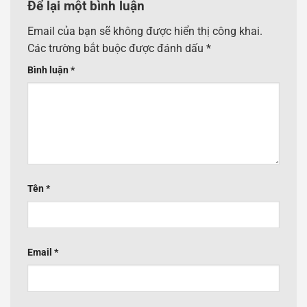
Để lại một bình luận
Email của bạn sẽ không được hiển thị công khai.
Các trường bắt buộc được đánh dấu
*
Bình luận
*
Tên
*
Email
*