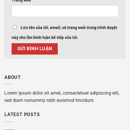
Trang web
Lưu tên của tôi, email, và trang web trong trình duyệt
này cho lần bình luận kế tiếp của tôi.
ABOUT
Lorem ipsum dolor sit amet, consectetuer adipiscing elit,
sed diam nonummy nibh euismod tincidunt.
LATEST POSTS