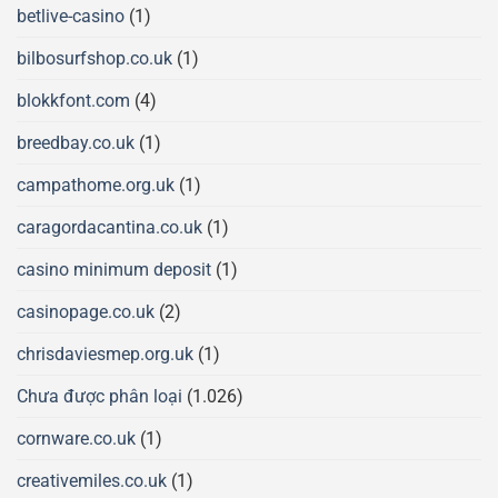
betlive-casino
(1)
bilbosurfshop.co.uk
(1)
blokkfont.com
(4)
breedbay.co.uk
(1)
campathome.org.uk
(1)
caragordacantina.co.uk
(1)
casino minimum deposit
(1)
casinopage.co.uk
(2)
chrisdaviesmep.org.uk
(1)
Chưa được phân loại
(1.026)
cornware.co.uk
(1)
creativemiles.co.uk
(1)