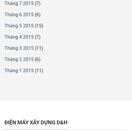
Tháng 7 2015
(7)
Tháng 6 2015
(6)
Tháng 5 2015
(15)
Tháng 4 2015
(7)
Tháng 3 2015
(11)
Tháng 2 2015
(6)
Tháng 1 2015
(11)
ĐIỆN MÁY XÂY DỰNG D&H