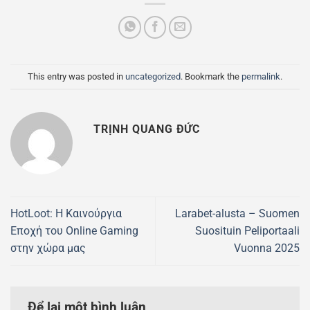
This entry was posted in
uncategorized
. Bookmark the
permalink
.
TRỊNH QUANG ĐỨC
HotLoot: Η Καινούργια
Larabet-alusta – Suomen
Εποχή του Online Gaming
Suosituin Peliportaali
στην χώρα μας
Vuonna 2025
Để lại một bình luận