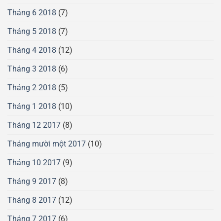
Tháng 6 2018
(7)
Tháng 5 2018
(7)
Tháng 4 2018
(12)
Tháng 3 2018
(6)
Tháng 2 2018
(5)
Tháng 1 2018
(10)
Tháng 12 2017
(8)
Tháng mười một 2017
(10)
Tháng 10 2017
(9)
Tháng 9 2017
(8)
Tháng 8 2017
(12)
Tháng 7 2017
(6)