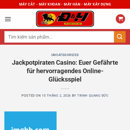
Skip
MÁY CẮT - MÁY KHOAN - MÁY HÀN - MÁY XÂY DỰNG
to
content
Tìm
kiếm:
UNCATEGORIZED
Jackpotpiraten Casino: Euer Gefährte
für hervorragendes Online-
Glücksspiel
POSTED ON
10 THÁNG 2, 2026
BY
TRỊNH QUANG ĐỨC