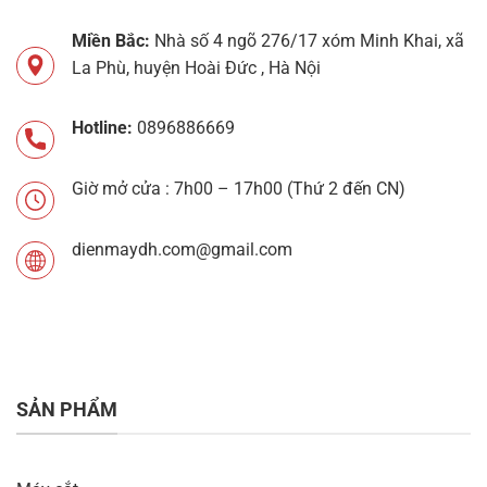
Miền Bắc:
Nhà số 4 ngõ 276/17 xóm Minh Khai, xã
La Phù, huyện Hoài Đức , Hà Nội
Hotline:
0896886669
Giờ mở cửa : 7h00 – 17h00 (Thứ 2 đến CN)
dienmaydh.com@gmail.com
SẢN PHẨM