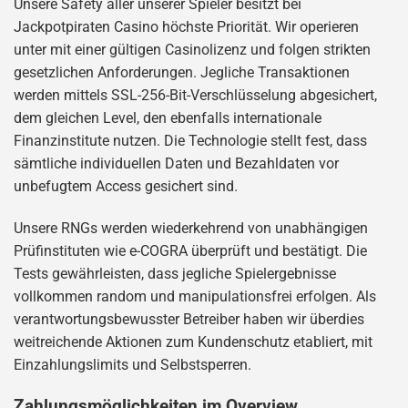
Unsere Safety aller unserer Spieler besitzt bei
Jackpotpiraten Casino höchste Priorität. Wir operieren
unter mit einer gültigen Casinolizenz und folgen strikten
gesetzlichen Anforderungen. Jegliche Transaktionen
werden mittels SSL-256-Bit-Verschlüsselung abgesichert,
dem gleichen Level, den ebenfalls internationale
Finanzinstitute nutzen. Die Technologie stellt fest, dass
sämtliche individuellen Daten und Bezahldaten vor
unbefugtem Access gesichert sind.
Unsere RNGs werden wiederkehrend von unabhängigen
Prüfinstituten wie e-COGRA überprüft und bestätigt. Die
Tests gewährleisten, dass jegliche Spielergebnisse
vollkommen random und manipulationsfrei erfolgen. Als
verantwortungsbewusster Betreiber haben wir überdies
weitreichende Aktionen zum Kundenschutz etabliert, mit
Einzahlungslimits und Selbstsperren.
Zahlungsmöglichkeiten im Overview