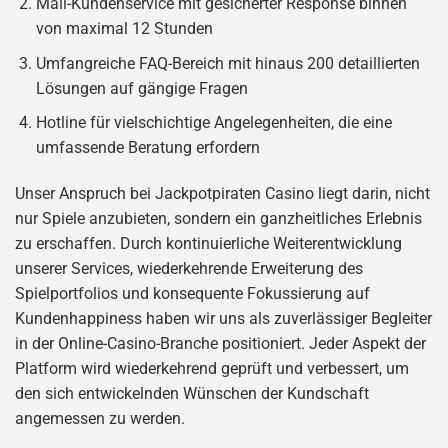
Mail-Kundenservice mit gesicherter Response binnen
von maximal 12 Stunden
Umfangreiche FAQ-Bereich mit hinaus 200 detaillierten
Lösungen auf gängige Fragen
Hotline für vielschichtige Angelegenheiten, die eine
umfassende Beratung erfordern
Unser Anspruch bei Jackpotpiraten Casino liegt darin, nicht
nur Spiele anzubieten, sondern ein ganzheitliches Erlebnis
zu erschaffen. Durch kontinuierliche Weiterentwicklung
unserer Services, wiederkehrende Erweiterung des
Spielportfolios und konsequente Fokussierung auf
Kundenhappiness haben wir uns als zuverlässiger Begleiter
in der Online-Casino-Branche positioniert. Jeder Aspekt der
Platform wird wiederkehrend geprüft und verbessert, um
den sich entwickelnden Wünschen der Kundschaft
angemessen zu werden.