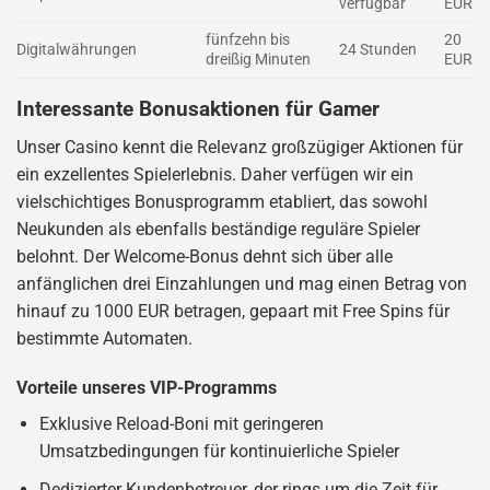
verfügbar
EUR
fünfzehn bis
20
Digitalwährungen
24 Stunden
dreißig Minuten
EUR
Interessante Bonusaktionen für Gamer
Unser Casino kennt die Relevanz großzügiger Aktionen für
ein exzellentes Spielerlebnis. Daher verfügen wir ein
vielschichtiges Bonusprogramm etabliert, das sowohl
Neukunden als ebenfalls beständige reguläre Spieler
belohnt. Der Welcome-Bonus dehnt sich über alle
anfänglichen drei Einzahlungen und mag einen Betrag von
hinauf zu 1000 EUR betragen, gepaart mit Free Spins für
bestimmte Automaten.
Vorteile unseres VIP-Programms
Exklusive Reload-Boni mit geringeren
Umsatzbedingungen für kontinuierliche Spieler
Dedizierter Kundenbetreuer, der rings um die Zeit für