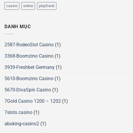
casino
online
playfrank
DANH MỤC
2587-RodeoSlot Casino
(1)
3368-Boomzino Casino
(1)
3939-Freshbet Germany
(1)
5610-Boomzino Casino
(1)
5670-DivaSpin Casino
(1)
7Gold Casino 1200 – 1202
(1)
7slots casino
(1)
abuking-casino2
(1)