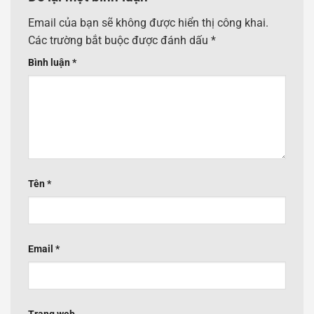
Email của bạn sẽ không được hiển thị công khai.
Các trường bắt buộc được đánh dấu
*
Bình luận
*
Tên
*
Email
*