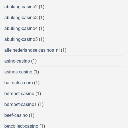
abuking-casino2
(1)
abuking-casino3
(1)
abuking-casino4
(1)
abuking-casino5
(1)
alle nederlandse casinos_nl
(1)
asino-casino
(1)
asinos-casino
(1)
bar-salsa.com
(1)
bdmbet-casino
(1)
bdmbet-casino1
(1)
beef-casino
(1)
betcollect-casino
(1)