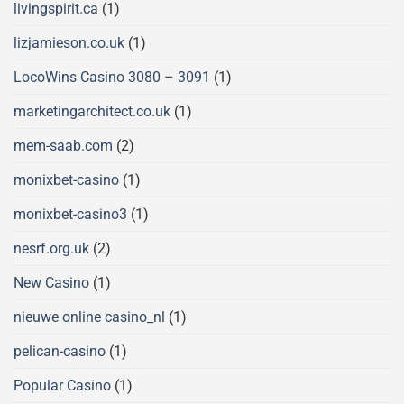
livingspirit.ca
(1)
lizjamieson.co.uk
(1)
LocoWins Casino 3080 – 3091
(1)
marketingarchitect.co.uk
(1)
mem-saab.com
(2)
monixbet-casino
(1)
monixbet-casino3
(1)
nesrf.org.uk
(2)
New Casino
(1)
nieuwe online casino_nl
(1)
pelican-casino
(1)
Popular Casino
(1)