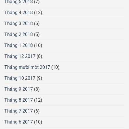
Tháng 5 2018
(7)
Tháng 4 2018
(12)
Tháng 3 2018
(6)
Tháng 2 2018
(5)
Tháng 1 2018
(10)
Tháng 12 2017
(8)
Tháng mười một 2017
(10)
Tháng 10 2017
(9)
Tháng 9 2017
(8)
Tháng 8 2017
(12)
Tháng 7 2017
(6)
Tháng 6 2017
(10)