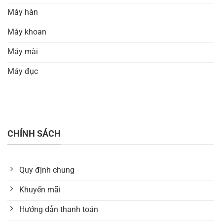
Máy hàn
Máy khoan
Máy mài
Máy đục
CHÍNH SÁCH
Quy định chung
Khuyến mãi
Hướng dẫn thanh toán