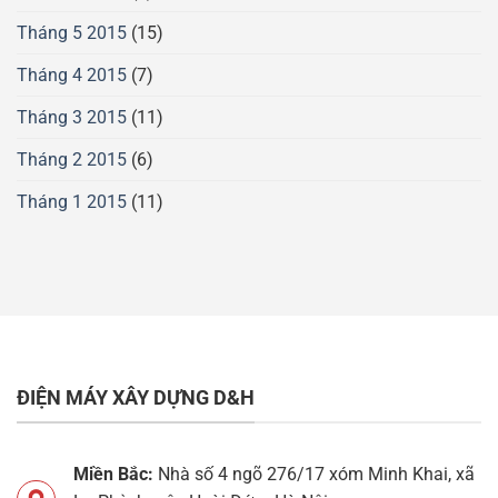
Tháng 5 2015
(15)
Tháng 4 2015
(7)
Tháng 3 2015
(11)
Tháng 2 2015
(6)
Tháng 1 2015
(11)
ĐIỆN MÁY XÂY DỰNG D&H
Miền Bắc:
Nhà số 4 ngõ 276/17 xóm Minh Khai, xã