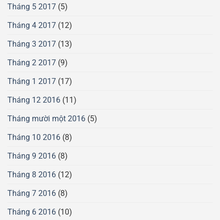
Tháng 5 2017
(5)
Tháng 4 2017
(12)
Tháng 3 2017
(13)
Tháng 2 2017
(9)
Tháng 1 2017
(17)
Tháng 12 2016
(11)
Tháng mười một 2016
(5)
Tháng 10 2016
(8)
Tháng 9 2016
(8)
Tháng 8 2016
(12)
Tháng 7 2016
(8)
Tháng 6 2016
(10)