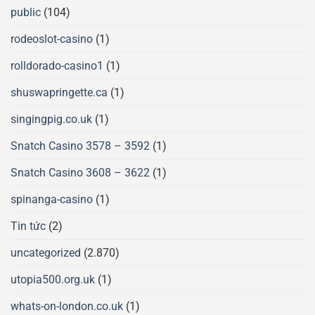
public
(104)
rodeoslot-casino
(1)
rolldorado-casino1
(1)
shuswapringette.ca
(1)
singingpig.co.uk
(1)
Snatch Casino 3578 – 3592
(1)
Snatch Casino 3608 – 3622
(1)
spinanga-casino
(1)
Tin tức
(2)
uncategorized
(2.870)
utopia500.org.uk
(1)
whats-on-london.co.uk
(1)