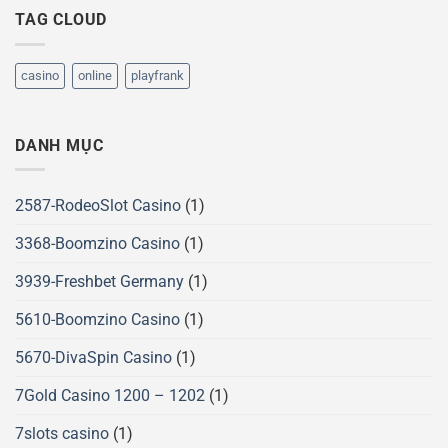
TAG CLOUD
casino
online
playfrank
DANH MỤC
2587-RodeoSlot Casino
(1)
3368-Boomzino Casino
(1)
3939-Freshbet Germany
(1)
5610-Boomzino Casino
(1)
5670-DivaSpin Casino
(1)
7Gold Casino 1200 – 1202
(1)
7slots casino
(1)