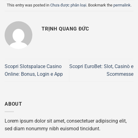
This entry was posted in
Chưa được phân loại
. Bookmark the
permalink
.
TRỊNH QUANG ĐỨC
Scopri Slotspalace Casino
Scopri EuroBet: Slot, Casinò e
Online: Bonus, Login e App
Scommesse
ABOUT
Lorem ipsum dolor sit amet, consectetuer adipiscing elit,
sed diam nonummy nibh euismod tincidunt.