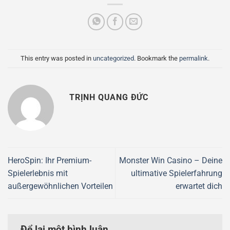
This entry was posted in
uncategorized
. Bookmark the
permalink
.
TRỊNH QUANG ĐỨC
HeroSpin: Ihr Premium-
Monster Win Casino – Deine
Spielerlebnis mit
ultimative Spielerfahrung
außergewöhnlichen Vorteilen
erwartet dich
Để lại một bình luận