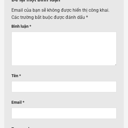
Email của bạn sẽ không được hiển thị công khai.
Các trường bắt buộc được đánh dấu
*
Bình luận
*
Tên
*
Email
*