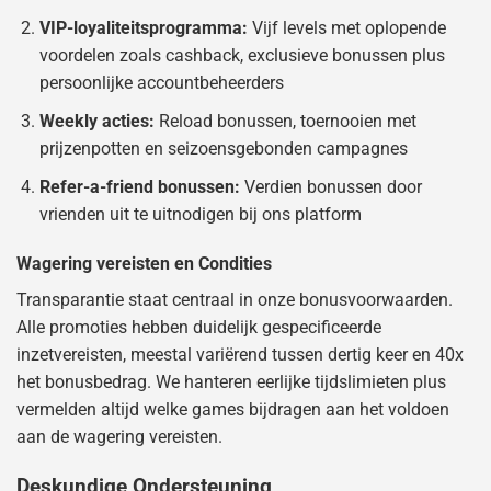
VIP-loyaliteitsprogramma:
Vijf levels met oplopende
voordelen zoals cashback, exclusieve bonussen plus
persoonlijke accountbeheerders
Weekly acties:
Reload bonussen, toernooien met
prijzenpotten en seizoensgebonden campagnes
Refer-a-friend bonussen:
Verdien bonussen door
vrienden uit te uitnodigen bij ons platform
Wagering vereisten en Condities
Transparantie staat centraal in onze bonusvoorwaarden.
Alle promoties hebben duidelijk gespecificeerde
inzetvereisten, meestal variërend tussen dertig keer en 40x
het bonusbedrag. We hanteren eerlijke tijdslimieten plus
vermelden altijd welke games bijdragen aan het voldoen
aan de wagering vereisten.
Deskundige Ondersteuning