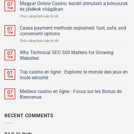
Magyar Online Casino: kezdő útmutató a bónuszok
07
Th8
és játékok világában
ở
Chức năng bình luận bị tắt
Magyar
Online
Casea payment methods explained: fast, safe, and
07
Casino:
Th8
convenient options
kezdő
ở
Chức năng bình luận bị tắt
útmutató
Casea
a
payment
Why Technical SEO Still Matters for Growing
bónuszok
07
methods
és
Th8
Websites
explained:
játékok
fast,
világában
Top casino en ligne : Explorez le monde des jeux en
safe,
07
and
Th8
toute sécurité
convenient
options
Meilleur casino en ligne : Focus sur les Bonus de
07
Th8
Bienvenue
RECENT COMMENTS