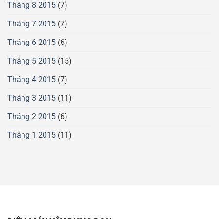
Tháng 8 2015
(7)
Tháng 7 2015
(7)
Tháng 6 2015
(6)
Tháng 5 2015
(15)
Tháng 4 2015
(7)
Tháng 3 2015
(11)
Tháng 2 2015
(6)
Tháng 1 2015
(11)