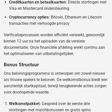
Creditkaarten en betaalkaarten:
Directe stortingen met
Visa en Mastercard ondersteuning
Cryptocurrency opties:
Bitcoin, Ethereum en Litecoin
transacties met verhoogde privacy
Verificatieprocessen worden efficiënt verwerkt, gewoonlijk
binnen 12 uur na het uploaden van de vereiste
documentatie. Onze financiële afdeling werkt continu aan
het optimaliseren van uitbetalingstijden.
Bonus Structuur
Ons beloningsprogramma is ontworpen om zowel nieuwe
als trouwe spelers te belonen. De welkomstbonus biedt een
aanzienlijk startkapitaal, terwijl terugkerende acties zorgen
voor doorlopende waarde.
Welkomstpakket:
Gespreid over de eerste drie
stortingen met matchbonussen en gratis spins