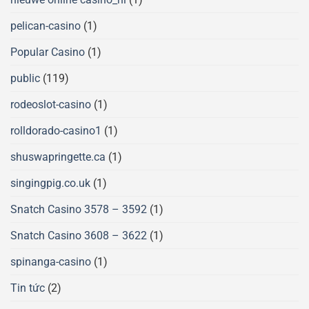
pelican-casino
(1)
Popular Casino
(1)
public
(119)
rodeoslot-casino
(1)
rolldorado-casino1
(1)
shuswapringette.ca
(1)
singingpig.co.uk
(1)
Snatch Casino 3578 – 3592
(1)
Snatch Casino 3608 – 3622
(1)
spinanga-casino
(1)
Tin tức
(2)