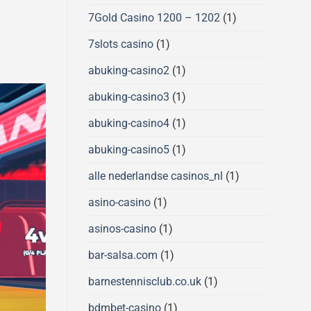
7Gold Casino 1200 – 1202
(1)
7slots casino
(1)
abuking-casino2
(1)
abuking-casino3
(1)
abuking-casino4
(1)
abuking-casino5
(1)
alle nederlandse casinos_nl
(1)
asino-casino
(1)
asinos-casino
(1)
bar-salsa.com
(1)
barnestennisclub.co.uk
(1)
bdmbet-casino
(1)