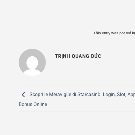
This entry was posted i
TRỊNH QUANG ĐỨC
Scopri le Meraviglie di Starcasinò: Login, Slot, Ap
Bonus Online