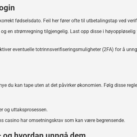
login
orrekt fødselsdato. Feil her fører ofte til utbetalingstap ved verif
t og en strømregning tilgjengelig. Last opp disse i høyoppløselig
ktiver eventuelle totrinnsverifiseringsmuligheter (2FA) for å unn
ye du kan tape uten at det påvirker økonomien. Følg disse regl
er og uttaksprosessen.
ns casino har omsetningskrav som kan være begrensende.
r — og hvordan unngå dem