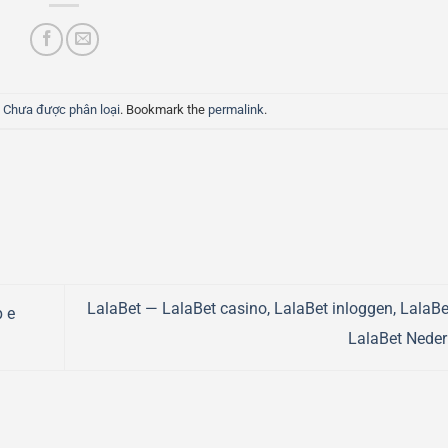
n
Chưa được phân loại
. Bookmark the
permalink
.
LalaBet — LalaBet casino, LalaBet inloggen, LalaBe
p e
LalaBet Nede