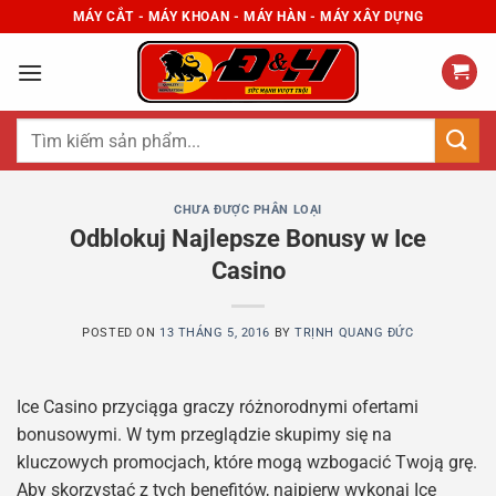
Skip
MÁY CẮT - MÁY KHOAN - MÁY HÀN - MÁY XÂY DỰNG
to
content
Tìm
kiếm:
CHƯA ĐƯỢC PHÂN LOẠI
Odblokuj Najlepsze Bonusy w Ice
Casino
POSTED ON
13 THÁNG 5, 2016
BY
TRỊNH QUANG ĐỨC
Ice Casino przyciąga graczy różnorodnymi ofertami
bonusowymi. W tym przeglądzie skupimy się na
kluczowych promocjach, które mogą wzbogacić Twoją grę.
Aby skorzystać z tych benefitów, najpierw wykonaj Ice