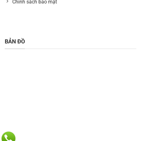
Chính sách bảo mật
BẢN ĐỒ