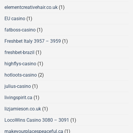
elementcreativehair.co.uk
(1)
EU casino
(1)
fatboss-casino
(1)
Freshbet Italy 3957 – 3959
(1)
freshbet-brazil
(1)
highflys-casino
(1)
hotloots-casino
(2)
julius-casino
(1)
livingspirit.ca
(1)
lizjamieson.co.uk
(1)
LocoWins Casino 3080 – 3091
(1)
makeyourplacespeaceful.ca
(1)