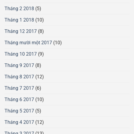
Tháng 2 2018
(5)
Tháng 1 2018
(10)
Tháng 12 2017
(8)
Tháng mười một 2017
(10)
Tháng 10 2017
(9)
Tháng 9 2017
(8)
Tháng 8 2017
(12)
Tháng 7 2017
(6)
Tháng 6 2017
(10)
Tháng 5 2017
(5)
Tháng 4 2017
(12)
Tháng 3 2017
(13)