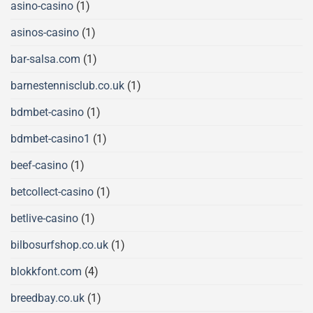
asino-casino
(1)
asinos-casino
(1)
bar-salsa.com
(1)
barnestennisclub.co.uk
(1)
bdmbet-casino
(1)
bdmbet-casino1
(1)
beef-casino
(1)
betcollect-casino
(1)
betlive-casino
(1)
bilbosurfshop.co.uk
(1)
blokkfont.com
(4)
breedbay.co.uk
(1)