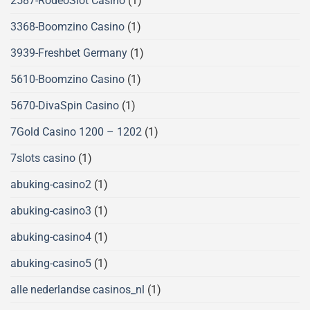
2587-RodeoSlot Casino
(1)
3368-Boomzino Casino
(1)
3939-Freshbet Germany
(1)
5610-Boomzino Casino
(1)
5670-DivaSpin Casino
(1)
7Gold Casino 1200 – 1202
(1)
7slots casino
(1)
abuking-casino2
(1)
abuking-casino3
(1)
abuking-casino4
(1)
abuking-casino5
(1)
alle nederlandse casinos_nl
(1)