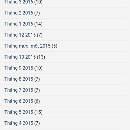
Tháng 3 2016
(10)
Tháng 2 2016
(7)
Tháng 1 2016
(14)
Tháng 12 2015
(7)
Tháng mười một 2015
(5)
Tháng 10 2015
(13)
Tháng 9 2015
(10)
Tháng 8 2015
(7)
Tháng 7 2015
(7)
Tháng 6 2015
(6)
Tháng 5 2015
(15)
Tháng 4 2015
(7)