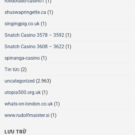
rolldorado-casino1
(1)
shuswapringette.ca
(1)
singingpig.co.uk
(1)
Snatch Casino 3578 – 3592
(1)
Snatch Casino 3608 – 3622
(1)
spinanga-casino
(1)
Tin tức
(2)
uncategorized
(2.963)
utopia500.org.uk
(1)
whats-on-london.co.uk
(1)
www.rudolfmaister.si
(1)
LƯU TRỮ