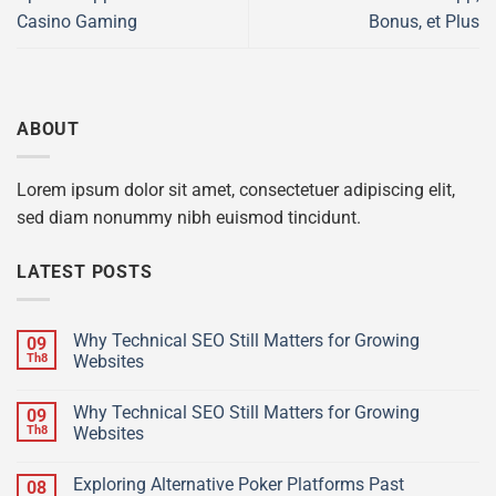
Casino Gaming
Bonus, et Plus
ABOUT
Lorem ipsum dolor sit amet, consectetuer adipiscing elit,
sed diam nonummy nibh euismod tincidunt.
LATEST POSTS
Why Technical SEO Still Matters for Growing
09
Th8
Websites
Why Technical SEO Still Matters for Growing
09
Th8
Websites
Exploring Alternative Poker Platforms Past
08