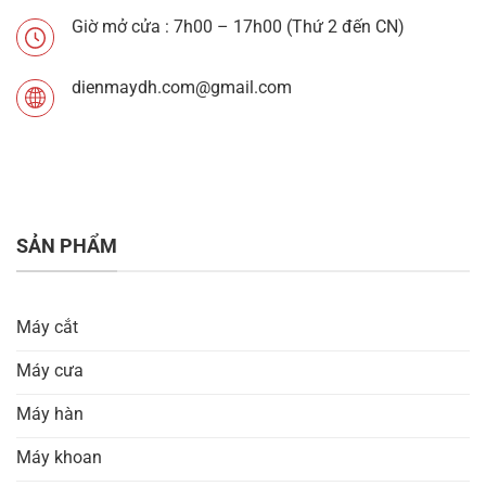
Giờ mở cửa : 7h00 – 17h00 (Thứ 2 đến CN)
dienmaydh.com@gmail.com
SẢN PHẨM
Máy cắt
Máy cưa
Máy hàn
Máy khoan