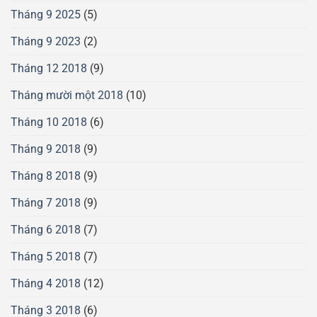
Tháng 9 2025
(5)
Tháng 9 2023
(2)
Tháng 12 2018
(9)
Tháng mười một 2018
(10)
Tháng 10 2018
(6)
Tháng 9 2018
(9)
Tháng 8 2018
(9)
Tháng 7 2018
(9)
Tháng 6 2018
(7)
Tháng 5 2018
(7)
Tháng 4 2018
(12)
Tháng 3 2018
(6)