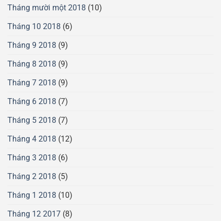
Tháng mười một 2018
(10)
Tháng 10 2018
(6)
Tháng 9 2018
(9)
Tháng 8 2018
(9)
Tháng 7 2018
(9)
Tháng 6 2018
(7)
Tháng 5 2018
(7)
Tháng 4 2018
(12)
Tháng 3 2018
(6)
Tháng 2 2018
(5)
Tháng 1 2018
(10)
Tháng 12 2017
(8)