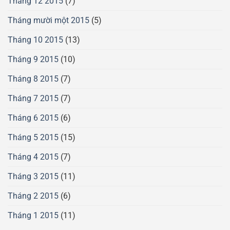
Tháng 12 2015
(7)
Tháng mười một 2015
(5)
Tháng 10 2015
(13)
Tháng 9 2015
(10)
Tháng 8 2015
(7)
Tháng 7 2015
(7)
Tháng 6 2015
(6)
Tháng 5 2015
(15)
Tháng 4 2015
(7)
Tháng 3 2015
(11)
Tháng 2 2015
(6)
Tháng 1 2015
(11)