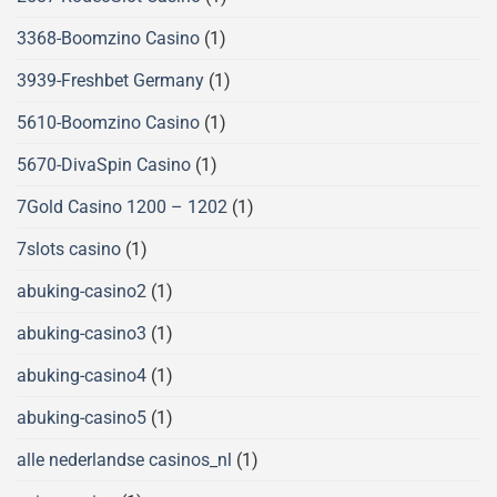
3368-Boomzino Casino
(1)
3939-Freshbet Germany
(1)
5610-Boomzino Casino
(1)
5670-DivaSpin Casino
(1)
7Gold Casino 1200 – 1202
(1)
7slots casino
(1)
abuking-casino2
(1)
abuking-casino3
(1)
abuking-casino4
(1)
abuking-casino5
(1)
alle nederlandse casinos_nl
(1)