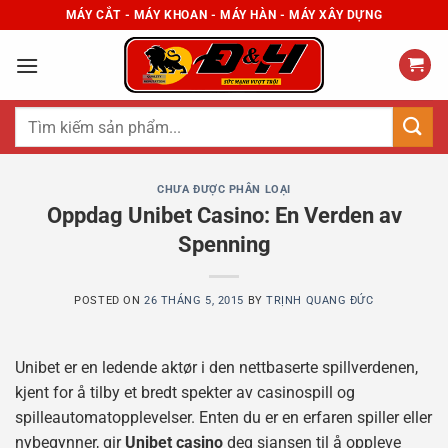
Skip
MÁY CẮT - MÁY KHOAN - MÁY HÀN - MÁY XÂY DỰNG
to
content
Tìm
kiếm:
CHƯA ĐƯỢC PHÂN LOẠI
Oppdag Unibet Casino: En Verden av
Spenning
POSTED ON
26 THÁNG 5, 2015
BY
TRỊNH QUANG ĐỨC
Unibet er en ledende aktør i den nettbaserte spillverdenen,
kjent for å tilby et bredt spekter av casinospill og
spilleautomatopplevelser. Enten du er en erfaren spiller eller
nybegynner, gir
Unibet casino
deg sjansen til å oppleve