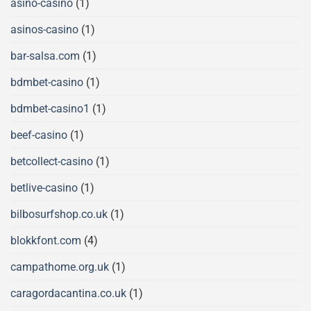
asino-casino
(1)
asinos-casino
(1)
bar-salsa.com
(1)
bdmbet-casino
(1)
bdmbet-casino1
(1)
beef-casino
(1)
betcollect-casino
(1)
betlive-casino
(1)
bilbosurfshop.co.uk
(1)
blokkfont.com
(4)
campathome.org.uk
(1)
caragordacantina.co.uk
(1)