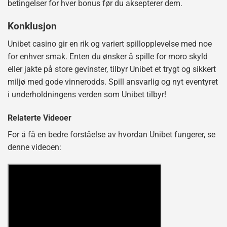
betingelser for hver bonus før du aksepterer dem.
Konklusjon
Unibet casino gir en rik og variert spillopplevelse med noe
for enhver smak. Enten du ønsker å spille for moro skyld
eller jakte på store gevinster, tilbyr Unibet et trygt og sikkert
miljø med gode vinnerodds. Spill ansvarlig og nyt eventyret
i underholdningens verden som Unibet tilbyr!
Relaterte Videoer
For å få en bedre forståelse av hvordan Unibet fungerer, se
denne videoen: