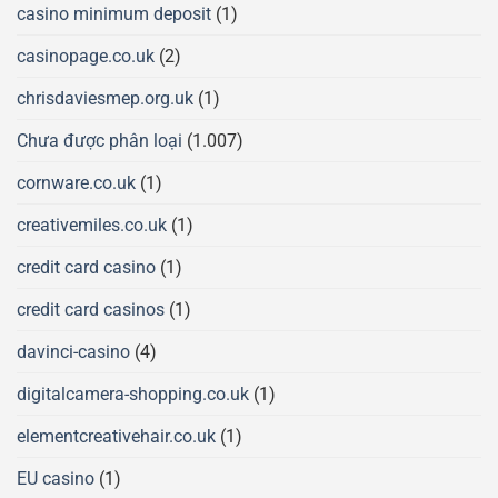
casino minimum deposit
(1)
casinopage.co.uk
(2)
chrisdaviesmep.org.uk
(1)
Chưa được phân loại
(1.007)
cornware.co.uk
(1)
creativemiles.co.uk
(1)
credit card casino
(1)
credit card casinos
(1)
davinci-casino
(4)
digitalcamera-shopping.co.uk
(1)
elementcreativehair.co.uk
(1)
EU casino
(1)