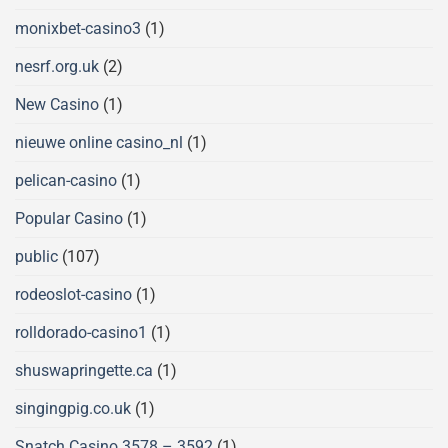
monixbet-casino3
(1)
nesrf.org.uk
(2)
New Casino
(1)
nieuwe online casino_nl
(1)
pelican-casino
(1)
Popular Casino
(1)
public
(107)
rodeoslot-casino
(1)
rolldorado-casino1
(1)
shuswapringette.ca
(1)
singingpig.co.uk
(1)
Snatch Casino 3578 – 3592
(1)