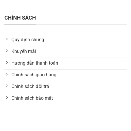
CHÍNH SÁCH
Quy định chung
Khuyến mãi
Hướng dẫn thanh toán
Chính sách giao hàng
Chính sách đổi trả
Chính sách bảo mật