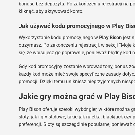
bonusu bez depozytu. Po zakończeniu rejestracji na po
kliknąć, aby aktywować konto.
Jak używać kodu promocyjnego w Play Bis
Wykorzystanie kodu promocyjnego w
Play Bison
jest n
otrzymasz. Po zakończeniu rejestracji, w sekcji “Moje
się, że wpisujesz go poprawnie, ponieważ błędny kod 
Gdy kod promocyjny zostanie wprowadzony, bonus zost
każdy kod może mieć swoje specyficzne zasady dotyc
promocji. Dzięki temu unikniesz nieprzyjemnych niesp
Jakie gry można grać w Play Bi
Play Bison oferuje szeroki wybór gier, w które można 
sloty, jak i gry stołowe, takie jak ruletka, blackjack cz
preferencji. Sloty są szczególnie popularne, ponieważ 