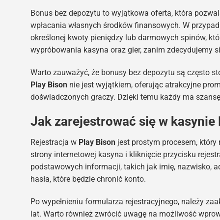
Bonus bez depozytu to wyjątkowa oferta, która pozwa
wpłacania własnych środków finansowych. W przypa
określonej kwoty pieniędzy lub darmowych spinów, kt
wypróbowania kasyna oraz gier, zanim zdecydujemy s
Warto zauważyć, że bonusy bez depozytu są często st
Play Bison
nie jest wyjątkiem, oferując atrakcyjne pr
doświadczonych graczy. Dzięki temu każdy ma szansę 
Jak zarejestrować się w kasynie
Rejestracja w
Play Bison
jest prostym procesem, który
strony internetowej kasyna i kliknięcie przycisku rejes
podstawowych informacji, takich jak imię, nazwisko, a
hasła, które będzie chronić konto.
Po wypełnieniu formularza rejestracyjnego, należy z
lat. Warto również zwrócić uwagę na możliwość wpro