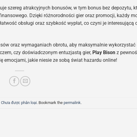
eruje szereg atrakcyjnych bonusów, w tym bonus bez depozytu, k
nansowego. Dzięki różnorodności gier oraz promocji, każdy m
łatwość obsługi oraz szybkość wypłat, co czyni je interesującą 
nusów oraz wymaganiach obrotu, aby maksymalnie wykorzystać
aczem, czy doświadczonym entuzjastą gier,
Play Bison
z pewnoś
ię emocjami, jakie niesie ze sobą świat hazardu online!
n
Chưa được phân loại
. Bookmark the
permalink
.