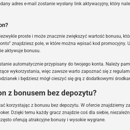
dany adres e-mail zostanie wysłany link aktywacyjny, który nal
on?
iezwykle proste i może znacznie zwiększyć wartość bonusu, któ
 konto” znajdziesz pole, w które można wpisać kod promocyjny. 
nie aktywuje bonusu.
anie automatycznie przypisany do twojego konta. Należy pami
zące wykorzystania, więc zawsze warto zapoznać się z regula
odzianek i będziesz mógł cieszyć się grą z dodatkowymi środka
son z bonusem bez depozytu?
grać korzystając z bonusu bez depozytu. W ofercie znajdziemy 
y poker. Dzięki temu każdy gracz znajdzie coś dla siebie, niezależn
często oferują atrakcyjne bonusy i wysokie wygrane.