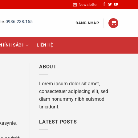
Newsletter
ne:
0936.238.155
ĐĂNG NHẬP
CHÍNH SÁCH
LIÊN HỆ
ABOUT
Lorem ipsum dolor sit amet,
consectetuer adipiscing elit, sed
diam nonummy nibh euismod
tincidunt.
LATEST POSTS
kasynie,