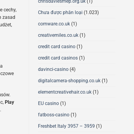
chrisdaviesmep.org.uk
(1)
e cechy,
Chưa được phân loại
(1.023)
h zasad
cornware.co.uk
(1)
udżet,
creativemiles.co.uk
(1)
credit card casino
(1)
credit card casinos
(1)
na
davinci-casino
(4)
luczowe
digitalcamera-shopping.co.uk
(1)
elementcreativehair.co.uk
(1)
usów.
ąc,
Play
EU casino
(1)
.
fatboss-casino
(1)
Freshbet Italy 3957 – 3959
(1)