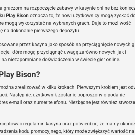
la graczom na rozpoczęcie zabawy w kasynie online bez koniec
dku
Play Bison
oznacza to, że nowi użytkownicy mogą zyskać d
óre mogą wykorzystać na wybranych grach. Daje to możliwość
ię na dokonanie pierwszego depozytu.
osowane przez kasyna jako sposób na przyciągnięcie nowych g
omocje, które mogą przyciągnąć uwagę zarówno nowych, jak i
na niezapomniane doświadczenia w świecie gier online.
 Play Bison?
 można zrealizować w kilku krokach. Pierwszym krokiem jest od
tracji. Następnie, użytkownik zostanie poproszony o podanie
dres e-mail oraz numer telefonu. Niezbędne jest również stworze
aakceptować regulamin kasyna oraz potwierdzić, że mamy ukońc
wadzenia kodu promocyjnego, który może zwiększyć wartość n