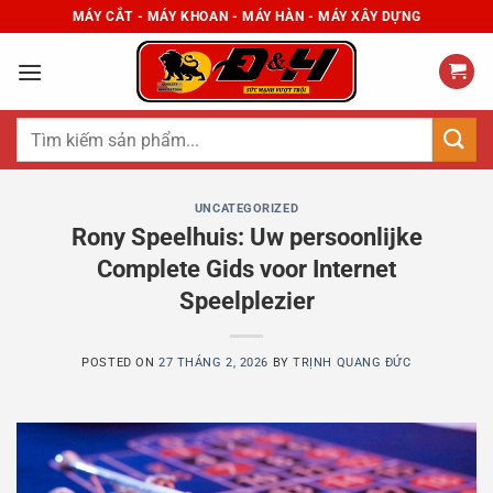
Skip
MÁY CẮT - MÁY KHOAN - MÁY HÀN - MÁY XÂY DỰNG
to
content
Tìm
kiếm:
UNCATEGORIZED
Rony Speelhuis: Uw persoonlijke
Complete Gids voor Internet
Speelplezier
POSTED ON
27 THÁNG 2, 2026
BY
TRỊNH QUANG ĐỨC