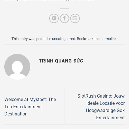
This entry was posted in
uncategorized
. Bookmark the
permalink
.
TRỊNH QUANG ĐỨC
SlotRush Casino: Jouw
Welcome at Mystbet: The
Ideale Locatie voor
Top Entertainment
Hoogwaardige Gok
Destination
Entertainment