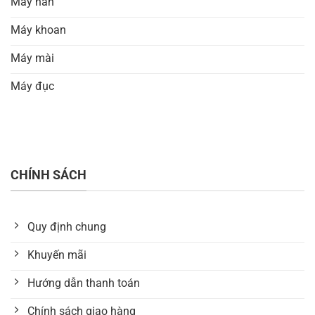
Máy hàn
Máy khoan
Máy mài
Máy đục
CHÍNH SÁCH
Quy định chung
Khuyến mãi
Hướng dẫn thanh toán
Chính sách giao hàng