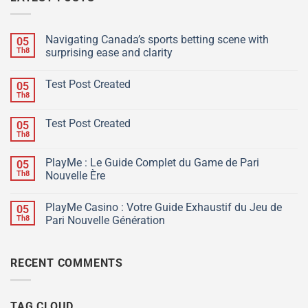
Navigating Canada’s sports betting scene with
05
Th8
surprising ease and clarity
Test Post Created
05
Th8
Test Post Created
05
Th8
PlayMe : Le Guide Complet du Game de Pari
05
Th8
Nouvelle Ère
PlayMe Casino : Votre Guide Exhaustif du Jeu de
05
Th8
Pari Nouvelle Génération
RECENT COMMENTS
TAG CLOUD