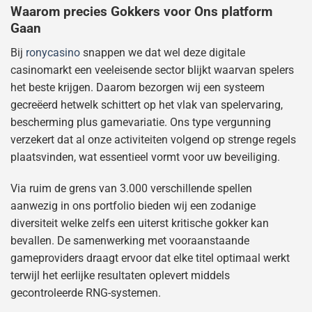
Waarom precies Gokkers voor Ons platform
Gaan
Bij
ronycasino
snappen we dat wel deze digitale
casinomarkt een veeleisende sector blijkt waarvan spelers
het beste krijgen. Daarom bezorgen wij een systeem
gecreëerd hetwelk schittert op het vlak van spelervaring,
bescherming plus gamevariatie. Ons type vergunning
verzekert dat al onze activiteiten volgend op strenge regels
plaatsvinden, wat essentieel vormt voor uw beveiliging.
Via ruim de grens van 3.000 verschillende spellen
aanwezig in ons portfolio bieden wij een zodanige
diversiteit welke zelfs een uiterst kritische gokker kan
bevallen. De samenwerking met vooraanstaande
gameproviders draagt ervoor dat elke titel optimaal werkt
terwijl het eerlijke resultaten oplevert middels
gecontroleerde RNG-systemen.