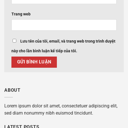
Trang web
Lưu tên của tôi, email, và trang web trong trình duyệt
này cho lần bình luận kế tiếp của tôi.
ABOUT
Lorem ipsum dolor sit amet, consectetuer adipiscing elit,
sed diam nonummy nibh euismod tincidunt.
LATEST POSTS