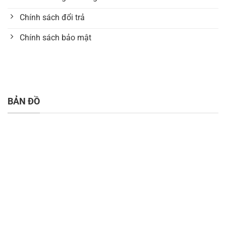
Chính sách đổi trả
Chính sách bảo mật
BẢN ĐỒ