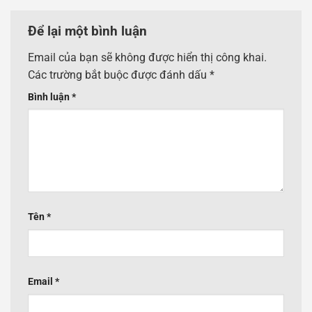
Để lại một bình luận
Email của bạn sẽ không được hiển thị công khai.
Các trường bắt buộc được đánh dấu
*
Bình luận
*
Tên
*
Email
*