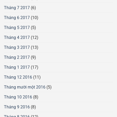
Tháng 7 2017
(6)
Tháng 6 2017
(10)
Tháng 5 2017
(5)
Tháng 4 2017
(12)
Tháng 3 2017
(13)
Tháng 2 2017
(9)
Tháng 1 2017
(17)
Tháng 12 2016
(11)
Tháng mười một 2016
(5)
Tháng 10 2016
(8)
Tháng 9 2016
(8)
Tháng 8 2016
(12)