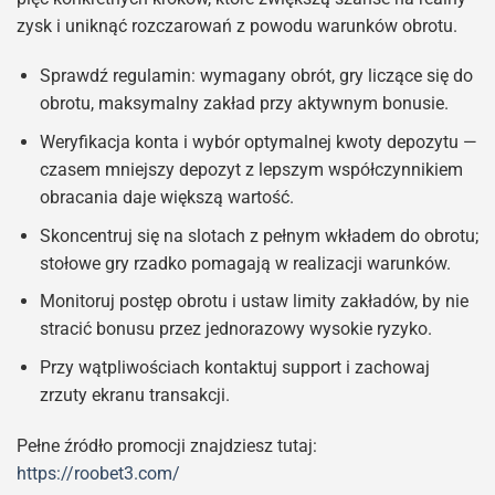
zysk i uniknąć rozczarowań z powodu warunków obrotu.
Sprawdź regulamin: wymagany obrót, gry liczące się do
obrotu, maksymalny zakład przy aktywnym bonusie.
Weryfikacja konta i wybór optymalnej kwoty depozytu —
czasem mniejszy depozyt z lepszym współczynnikiem
obracania daje większą wartość.
Skoncentruj się na slotach z pełnym wkładem do obrotu;
stołowe gry rzadko pomagają w realizacji warunków.
Monitoruj postęp obrotu i ustaw limity zakładów, by nie
stracić bonusu przez jednorazowy wysokie ryzyko.
Przy wątpliwościach kontaktuj support i zachowaj
zrzuty ekranu transakcji.
Pełne źródło promocji znajdziesz tutaj:
https://roobet3.com/