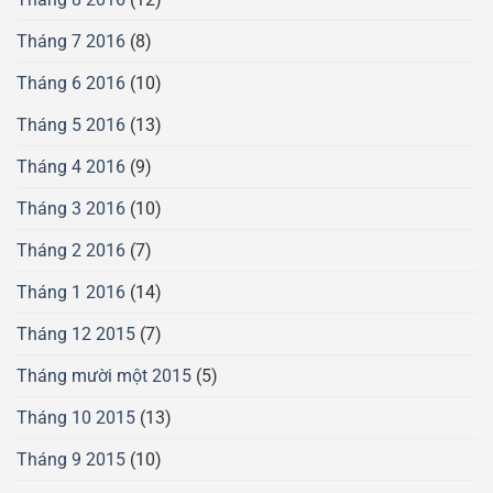
Tháng 7 2016
(8)
Tháng 6 2016
(10)
Tháng 5 2016
(13)
Tháng 4 2016
(9)
Tháng 3 2016
(10)
Tháng 2 2016
(7)
Tháng 1 2016
(14)
Tháng 12 2015
(7)
Tháng mười một 2015
(5)
Tháng 10 2015
(13)
Tháng 9 2015
(10)