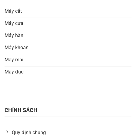
Máy cắt
Máy cưa
Máy hàn
Máy khoan
Máy mài
Máy đục
CHÍNH SÁCH
Quy định chung