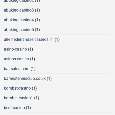
abuking-casino2
(1)
abuking-casino3
(1)
abuking-casino4
(1)
abuking-casino5
(1)
alle nederlandse casinos_nl
(1)
asino-casino
(1)
asinos-casino
(1)
bar-salsa.com
(1)
barnestennisclub.co.uk
(1)
bdmbet-casino
(1)
bdmbet-casino1
(1)
beef-casino
(1)