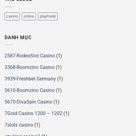
casino
online
playfrank
DANH MỤC
2587-RodeoSlot Casino
(1)
3368-Boomzino Casino
(1)
3939-Freshbet Germany
(1)
5610-Boomzino Casino
(1)
5670-DivaSpin Casino
(1)
7Gold Casino 1200 – 1202
(1)
7slots casino
(1)