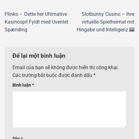
Plinko – Dette her Ultimative
Slotbunny Casino – Ihre
Kasinospil Fyldt med Uventet
virtuelle Spielheimat mit
Spænding
Hingabe und Intelligenz 🎰
Để lại một bình luận
Email của bạn sẽ không được hiển thị công khai.
Các trường bắt buộc được đánh dấu
*
Bình luận
*
Tên
*