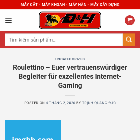
Skip
MÁY CẮT - MÁY KHOAN - MÁY HÀN - MÁY XÂY DỰNG
to
content
Tìm
kiếm:
UNCATEGORIZED
Roulettino – Euer vertrauenswürdiger
Begleiter für exzellentes Internet-
Gaming
POSTED ON
4 THÁNG 2, 2026
BY
TRỊNH QUANG ĐỨC