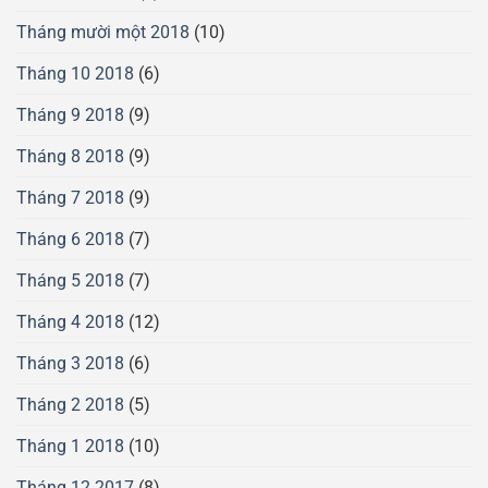
Tháng mười một 2018
(10)
Tháng 10 2018
(6)
Tháng 9 2018
(9)
Tháng 8 2018
(9)
Tháng 7 2018
(9)
Tháng 6 2018
(7)
Tháng 5 2018
(7)
Tháng 4 2018
(12)
Tháng 3 2018
(6)
Tháng 2 2018
(5)
Tháng 1 2018
(10)
Tháng 12 2017
(8)