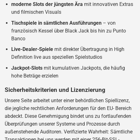
moderne Slots der jüngsten Ära
mit innovativen Extras
und filmischen Visuals
Tischspiele in sämtlichen Ausführungen
– von
französisch Kessel über Black Jack bis hin zu Punto
Banco
Live-Dealer-Spiele
mit direkter Übertragung in High
Definition live aus speziellen Spielstudios
Jackpot-Slots
mit kumulativen Jackpots, die häufig
hohe Beträge erzielen
Sicherheitskriterien und Lizenzierung
Unsere Seite arbeitet unter einer behördlichen Spiellizenz,
die jegliche rechtlichen Anforderungen für den EU- Bereich
abdeckt. Diese Genehmigung bindet uns zu fortlaufenden
Überprüfungen unserer Systeme und Prozesse durch
außenstehende Auditoren. Verifizierte Wahrheit: Sämtliche
Transaktionen bei uns werden mit einer 256-Bit-SSL-