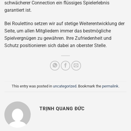
schwächerer Connection ein flüssiges Spielerlebnis
garantiert ist.
Bei Roulettino setzen wir auf stetige Weiterentwicklung der
Seite, um allen Mitgliedern immer das bestmögliche
Spielvergnügen zu gewähren. Ihre Zufriedenheit und
Schutz positionieren sich dabei an oberster Stelle.
This entry was posted in
uncategorized
. Bookmark the
permalink
.
TRỊNH QUANG ĐỨC