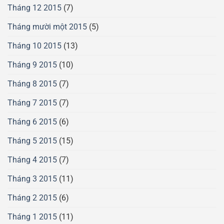
Tháng 12 2015
(7)
Tháng mười một 2015
(5)
Tháng 10 2015
(13)
Tháng 9 2015
(10)
Tháng 8 2015
(7)
Tháng 7 2015
(7)
Tháng 6 2015
(6)
Tháng 5 2015
(15)
Tháng 4 2015
(7)
Tháng 3 2015
(11)
Tháng 2 2015
(6)
Tháng 1 2015
(11)