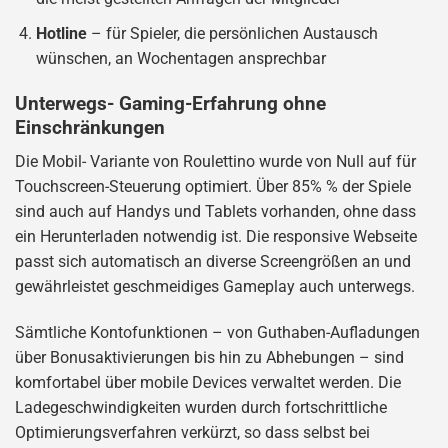
Hotline
– für Spieler, die persönlichen Austausch
wünschen, an Wochentagen ansprechbar
Unterwegs- Gaming-Erfahrung ohne
Einschränkungen
Die Mobil- Variante von Roulettino wurde von Null auf für
Touchscreen-Steuerung optimiert. Über 85% % der Spiele
sind auch auf Handys und Tablets vorhanden, ohne dass
ein Herunterladen notwendig ist. Die responsive Webseite
passt sich automatisch an diverse Screengrößen an und
gewährleistet geschmeidiges Gameplay auch unterwegs.
Sämtliche Kontofunktionen – von Guthaben-Aufladungen
über Bonusaktivierungen bis hin zu Abhebungen – sind
komfortabel über mobile Devices verwaltet werden. Die
Ladegeschwindigkeiten wurden durch fortschrittliche
Optimierungsverfahren verkürzt, so dass selbst bei