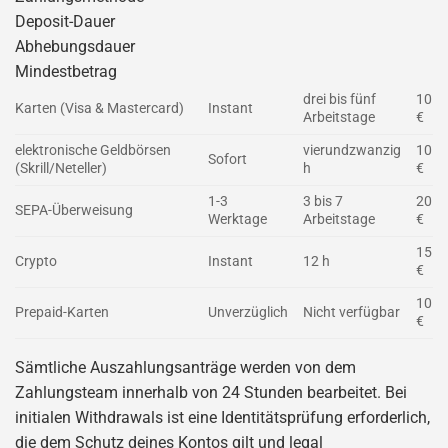
Deposit-Dauer
Abhebungsdauer
Mindestbetrag
drei bis fünf
10
Karten (Visa & Mastercard)
Instant
Arbeitstage
€
elektronische Geldbörsen
vierundzwanzig
10
Sofort
(Skrill/Neteller)
h
€
1-3
3 bis 7
20
SEPA-Überweisung
Werktage
Arbeitstage
€
15
Crypto
Instant
12 h
€
10
Prepaid-Karten
Unverzüglich
Nicht verfügbar
€
Sämtliche Auszahlungsanträge werden von dem
Zahlungsteam innerhalb von 24 Stunden bearbeitet. Bei
initialen Withdrawals ist eine Identitätsprüfung erforderlich,
die dem Schutz deines Kontos gilt und legal