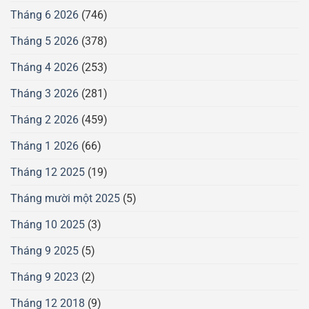
Tháng 6 2026
(746)
Tháng 5 2026
(378)
Tháng 4 2026
(253)
Tháng 3 2026
(281)
Tháng 2 2026
(459)
Tháng 1 2026
(66)
Tháng 12 2025
(19)
Tháng mười một 2025
(5)
Tháng 10 2025
(3)
Tháng 9 2025
(5)
Tháng 9 2023
(2)
Tháng 12 2018
(9)