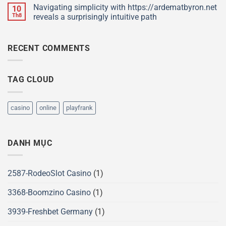
guide
Navigating simplicity with https://ardematbyron.net
10
for
Th8
reveals a surprisingly intuitive path
RECENT COMMENTS
TAG CLOUD
casino
online
playfrank
DANH MỤC
2587-RodeoSlot Casino
(1)
3368-Boomzino Casino
(1)
3939-Freshbet Germany
(1)