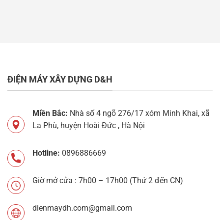
ĐIỆN MÁY XÂY DỰNG D&H
Miền Bắc:
Nhà số 4 ngõ 276/17 xóm Minh Khai, xã
La Phù, huyện Hoài Đức , Hà Nội
Hotline:
0896886669
Giờ mở cửa : 7h00 – 17h00 (Thứ 2 đến CN)
dienmaydh.com@gmail.com