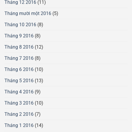
Tháng 12 2016
(11)
Tháng mười một 2016
(5)
Tháng 10 2016
(8)
Tháng 9 2016
(8)
Tháng 8 2016
(12)
Tháng 7 2016
(8)
Tháng 6 2016
(10)
Tháng 5 2016
(13)
Tháng 4 2016
(9)
Tháng 3 2016
(10)
Tháng 2 2016
(7)
Tháng 1 2016
(14)