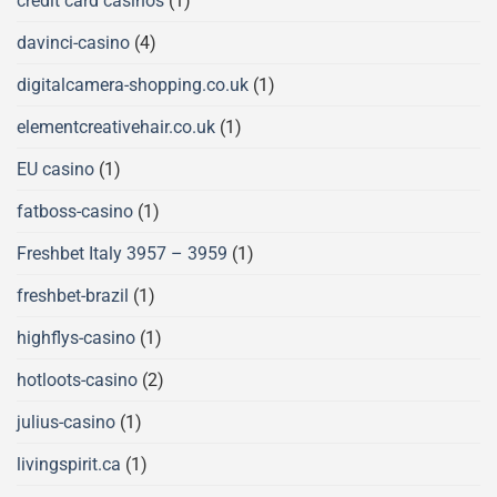
credit card casinos
(1)
davinci-casino
(4)
digitalcamera-shopping.co.uk
(1)
elementcreativehair.co.uk
(1)
EU casino
(1)
fatboss-casino
(1)
Freshbet Italy 3957 – 3959
(1)
freshbet-brazil
(1)
highflys-casino
(1)
hotloots-casino
(2)
julius-casino
(1)
livingspirit.ca
(1)