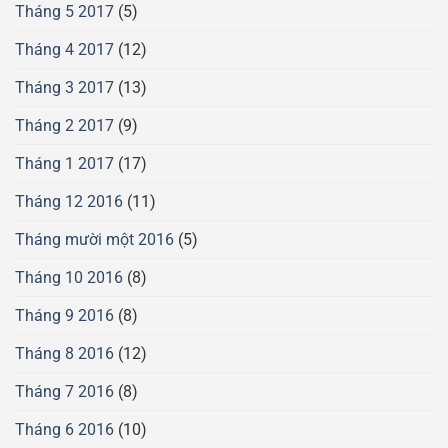
Tháng 5 2017
(5)
Tháng 4 2017
(12)
Tháng 3 2017
(13)
Tháng 2 2017
(9)
Tháng 1 2017
(17)
Tháng 12 2016
(11)
Tháng mười một 2016
(5)
Tháng 10 2016
(8)
Tháng 9 2016
(8)
Tháng 8 2016
(12)
Tháng 7 2016
(8)
Tháng 6 2016
(10)