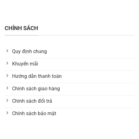
CHÍNH SÁCH
Quy định chung
Khuyến mãi
Hướng dẫn thanh toán
Chính sách giao hàng
Chính sách đổi trả
Chính sách bảo mật