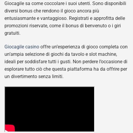
Giocagile sa come coccolare i suoi utenti. Sono disponibili
diversi bonus che rendono il gioco ancora più
entusiasmante e vantaggioso. Registrati e approfitta delle
promozioni riservate, come il bonus di benvenuto o i giri
gratuiti.
Giocagile casino
offre un’esperienza di gioco completa con
un’ampia selezione di giochi da tavolo e slot machine,
ideali per soddisfare tutti i gusti. Non perdere l’occasione di
esplorare tutto ciò che questa piattaforma ha da offrire per
un divertimento senza limiti.