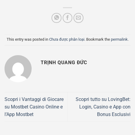
This entry was posted in
Chưa được phân loại
. Bookmark the
permalink
.
TRỊNH QUANG ĐỨC
Scopri i Vantaggi di Giocare
Scopri tutto su LovingBet:
su Mostbet Casino Online e
Login, Casino e App con
l’App Mostbet
Bonus Esclusivi