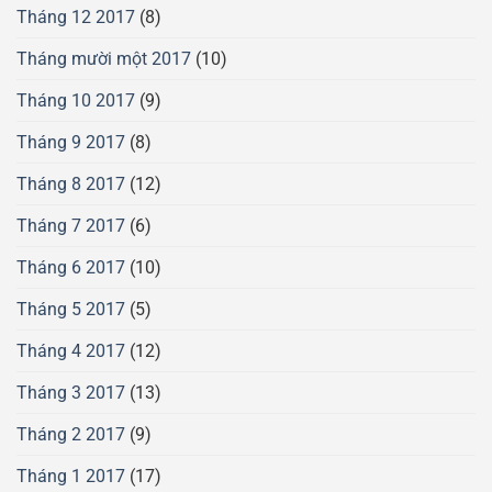
Tháng 12 2017
(8)
Tháng mười một 2017
(10)
Tháng 10 2017
(9)
Tháng 9 2017
(8)
Tháng 8 2017
(12)
Tháng 7 2017
(6)
Tháng 6 2017
(10)
Tháng 5 2017
(5)
Tháng 4 2017
(12)
Tháng 3 2017
(13)
Tháng 2 2017
(9)
Tháng 1 2017
(17)