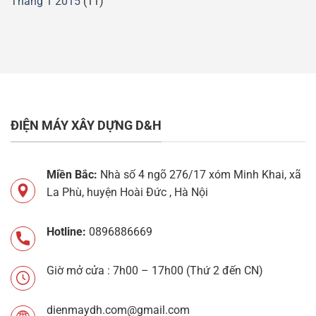
Tháng 1 2015
(11)
ĐIỆN MÁY XÂY DỰNG D&H
Miền Bắc:
Nhà số 4 ngõ 276/17 xóm Minh Khai, xã
La Phù, huyện Hoài Đức , Hà Nội
Hotline:
0896886669
Giờ mở cửa : 7h00 – 17h00 (Thứ 2 đến CN)
dienmaydh.com@gmail.com