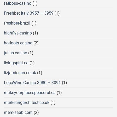
fatboss-casino
(1)
Freshbet Italy 3957 – 3959
(1)
freshbet-brazil
(1)
highflys-casino
(1)
hotloots-casino
(2)
julius-casino
(1)
livingspirit.ca
(1)
lizjamieson.co.uk
(1)
LocoWins Casino 3080 – 3091
(1)
makeyourplacespeaceful.ca
(1)
marketingarchitect.co.uk
(1)
mem-saab.com
(2)