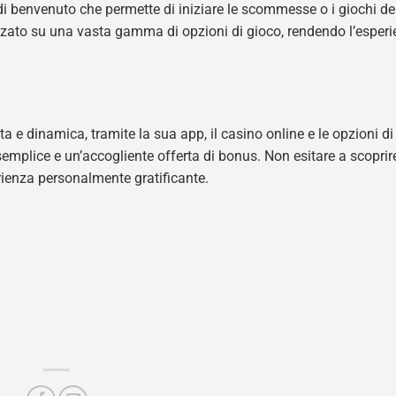
i benvenuto che permette di iniziare le scommesse o i giochi de
zzato su una vasta gamma di opzioni di gioco, rendendo l’esper
a e dinamica, tramite la sua app, il casino online e le opzioni di
emplice e un’accogliente offerta di bonus. Non esitare a scoprire
erienza personalmente gratificante.