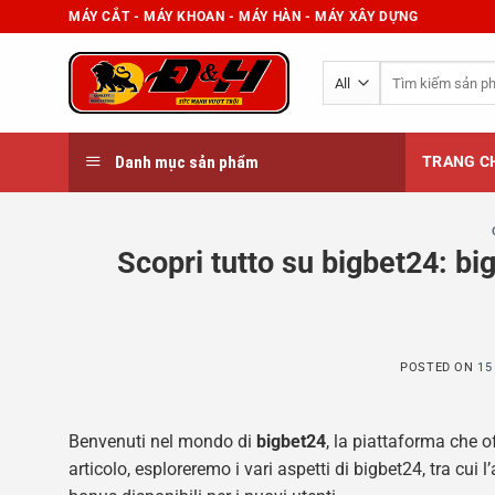
Skip
MÁY CẮT - MÁY KHOAN - MÁY HÀN - MÁY XÂY DỰNG
to
content
Tìm
kiếm:
Danh mục sản phẩm
TRANG C
Scopri tutto su bigbet24: b
POSTED ON
15
Benvenuti nel mondo di
bigbet24
, la piattaforma che 
articolo, esploreremo i vari aspetti di bigbet24, tra cui 