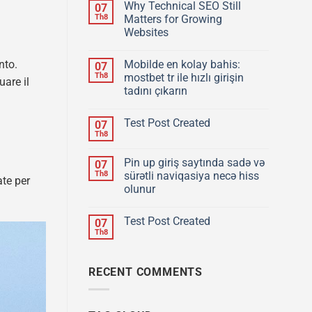
Why Technical SEO Still
07
Th8
Matters for Growing
Websites
Mobilde en kolay bahis:
nto.
07
Th8
mostbet tr ile hızlı girişin
uare il
tadını çıkarın
Test Post Created
07
Th8
Pin up giriş saytında sadə və
07
Th8
sürətli naviqasiya necə hiss
ate per
olunur
Test Post Created
07
Th8
RECENT COMMENTS