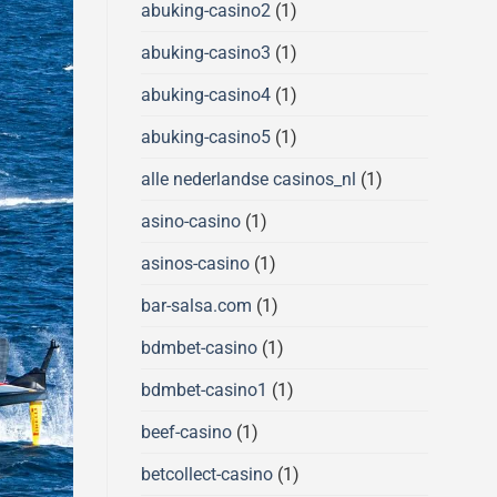
abuking-casino2
(1)
abuking-casino3
(1)
abuking-casino4
(1)
abuking-casino5
(1)
alle nederlandse casinos_nl
(1)
asino-casino
(1)
asinos-casino
(1)
bar-salsa.com
(1)
bdmbet-casino
(1)
bdmbet-casino1
(1)
beef-casino
(1)
betcollect-casino
(1)