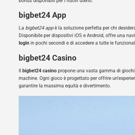
bonus disponibili per i nuovi utenti.
bigbet24 App
La
bigbet24 app
è la soluzione perfetta per chi desid
Disponibile per dispositivi iOS e Android, offre una navi
login
in pochi secondi e di accedere a tutte le funzionali
bigbet24 Casino
Il
bigbet24 casino
propone una vasta gamma di giochi, da
machine. Ogni gioco è progettato per offrire un’esperien
garantire la massima equità e divertimento.