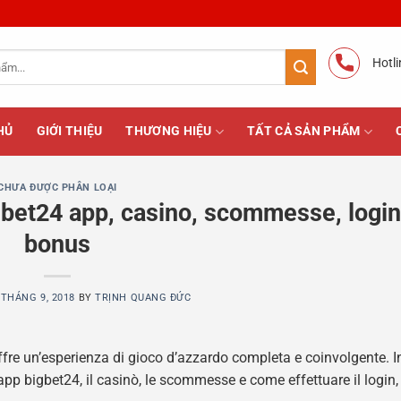
Hotli
HỦ
GIỚI THIỆU
THƯƠNG HIỆU
TẤT CẢ SẢN PHẨM
CHƯA ĐƯỢC PHÂN LOẠI
igbet24 app, casino, scommesse, login
bonus
 THÁNG 9, 2018
BY
TRỊNH QUANG ĐỨC
offre un’esperienza di gioco d’azzardo completa e coinvolgente. 
l’app bigbet24, il casinò, le scommesse e come effettuare il login, 