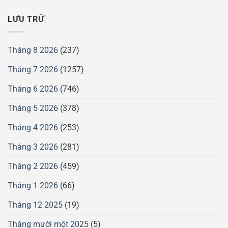
LƯU TRỮ
Tháng 8 2026
(237)
Tháng 7 2026
(1257)
Tháng 6 2026
(746)
Tháng 5 2026
(378)
Tháng 4 2026
(253)
Tháng 3 2026
(281)
Tháng 2 2026
(459)
Tháng 1 2026
(66)
Tháng 12 2025
(19)
Tháng mười một 2025
(5)