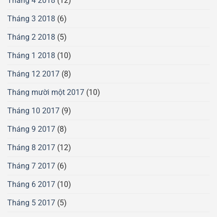
Tháng 4 2018
(12)
Tháng 3 2018
(6)
Tháng 2 2018
(5)
Tháng 1 2018
(10)
Tháng 12 2017
(8)
Tháng mười một 2017
(10)
Tháng 10 2017
(9)
Tháng 9 2017
(8)
Tháng 8 2017
(12)
Tháng 7 2017
(6)
Tháng 6 2017
(10)
Tháng 5 2017
(5)