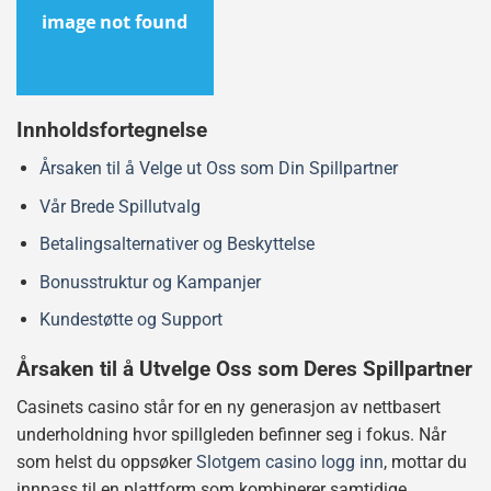
Innholdsfortegnelse
Årsaken til å Velge ut Oss som Din Spillpartner
Vår Brede Spillutvalg
Betalingsalternativer og Beskyttelse
Bonusstruktur og Kampanjer
Kundestøtte og Support
Årsaken til å Utvelge Oss som Deres Spillpartner
Casinets casino står for en ny generasjon av nettbasert
underholdning hvor spillgleden befinner seg i fokus. Når
som helst du oppsøker
Slotgem casino logg inn
, mottar du
innpass til en plattform som kombinerer samtidige