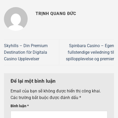
TRỊNH QUANG ĐỨC
Skyhills – Din Premium
Spinbara Casino – Egen
Destination för Digitala
fullstendige veiledning til
Casino Upplevelser
spillopplevelse og premier
Để lại một bình luận
Email của bạn sẽ không được hiển thị công khai.
Các trường bắt buộc được đánh dấu
*
Bình luận
*