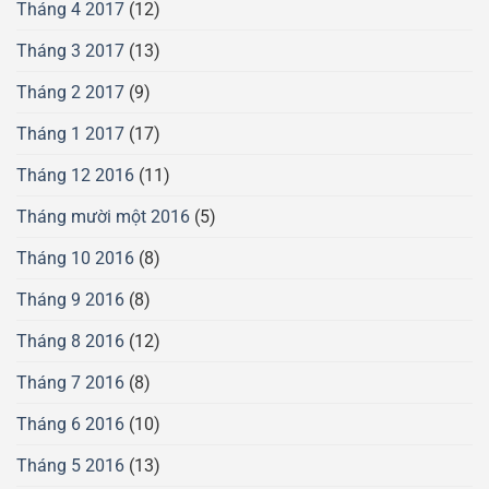
Tháng 4 2017
(12)
Tháng 3 2017
(13)
Tháng 2 2017
(9)
Tháng 1 2017
(17)
Tháng 12 2016
(11)
Tháng mười một 2016
(5)
Tháng 10 2016
(8)
Tháng 9 2016
(8)
Tháng 8 2016
(12)
Tháng 7 2016
(8)
Tháng 6 2016
(10)
Tháng 5 2016
(13)