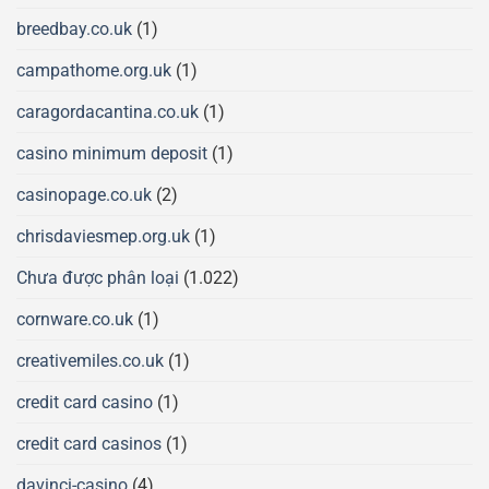
breedbay.co.uk
(1)
campathome.org.uk
(1)
caragordacantina.co.uk
(1)
casino minimum deposit
(1)
casinopage.co.uk
(2)
chrisdaviesmep.org.uk
(1)
Chưa được phân loại
(1.022)
cornware.co.uk
(1)
creativemiles.co.uk
(1)
credit card casino
(1)
credit card casinos
(1)
davinci-casino
(4)