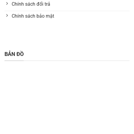
Chính sách đổi trả
Chính sách bảo mật
BẢN ĐỒ