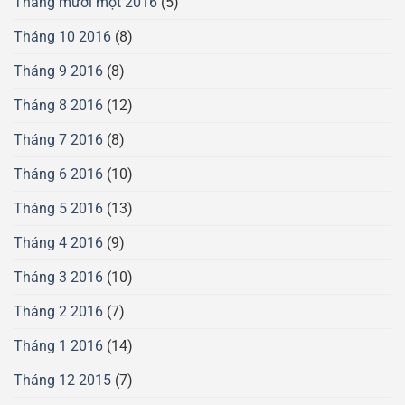
Tháng mười một 2016
(5)
Tháng 10 2016
(8)
Tháng 9 2016
(8)
Tháng 8 2016
(12)
Tháng 7 2016
(8)
Tháng 6 2016
(10)
Tháng 5 2016
(13)
Tháng 4 2016
(9)
Tháng 3 2016
(10)
Tháng 2 2016
(7)
Tháng 1 2016
(14)
Tháng 12 2015
(7)