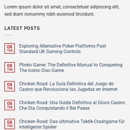
Lorem ipsum dolor sit amet, consectetuer adipiscing elit,
sed diam nonummy nibh euismod tincidunt.
LATEST POSTS
Exploring Alternative Poker Platforms Past
08
Th8
Standard UK Gaming Controls
Plinko Game: The Definitive Manual to Conquering
08
Th8
The Iconic Disc Game
Chicken Road: La Guía Definitiva del Juego de
08
Th8
Casino que Revoluciona las Jugadas en Internet
Chicken Road: Una Guida Definitiva al Gioco Casino
08
Th8
Che Sta Conquistando il Bel Paese
Chicken Road: Das ultimative Taktik-Crashgame für
08
Th8
intelligente Spieler