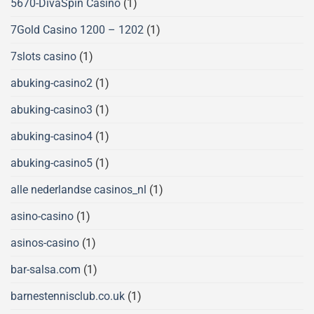
5670-DivaSpin Casino
(1)
7Gold Casino 1200 – 1202
(1)
7slots casino
(1)
abuking-casino2
(1)
abuking-casino3
(1)
abuking-casino4
(1)
abuking-casino5
(1)
alle nederlandse casinos_nl
(1)
asino-casino
(1)
asinos-casino
(1)
bar-salsa.com
(1)
barnestennisclub.co.uk
(1)