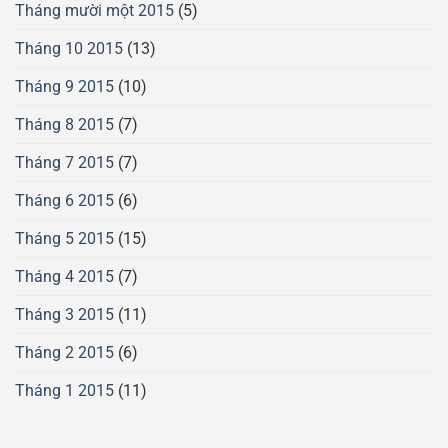
Tháng mười một 2015
(5)
Tháng 10 2015
(13)
Tháng 9 2015
(10)
Tháng 8 2015
(7)
Tháng 7 2015
(7)
Tháng 6 2015
(6)
Tháng 5 2015
(15)
Tháng 4 2015
(7)
Tháng 3 2015
(11)
Tháng 2 2015
(6)
Tháng 1 2015
(11)