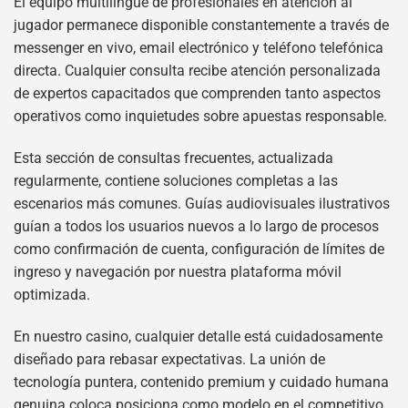
El equipo multilingüe de profesionales en atención al
jugador permanece disponible constantemente a través de
messenger en vivo, email electrónico y teléfono telefónica
directa. Cualquier consulta recibe atención personalizada
de expertos capacitados que comprenden tanto aspectos
operativos como inquietudes sobre apuestas responsable.
Esta sección de consultas frecuentes, actualizada
regularmente, contiene soluciones completas a las
escenarios más comunes. Guías audiovisuales ilustrativos
guían a todos los usuarios nuevos a lo largo de procesos
como confirmación de cuenta, configuración de límites de
ingreso y navegación por nuestra plataforma móvil
optimizada.
En nuestro casino, cualquier detalle está cuidadosamente
diseñado para rebasar expectativas. La unión de
tecnología puntera, contenido premium y cuidado humana
genuina coloca posiciona como modelo en el competitivo