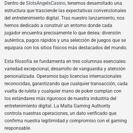
Dentro de
SlotsAngelsCasino
, tenemos desarrollado una
estructura que trasciende las expectativas convencionales
del entretenimiento digital. Tras nuestro lanzamiento, nos
hemos dedicado a construir un entorno donde cada
jugador encuentra precisamente lo que desea: diversión
auténtica, pagos rápidos y una selección de juegos que se
equipara con los sitios físicos más destacados del mundo.
Esta filosofía se fundamenta en tres columnas esenciales:
variedad excepcional, desarrollo de vanguardia y atención
personalizada. Operamos bajo licencias internacionales
reconocidas, garantizando que cualquier transacción, cada
vuelta de ruleta y cualquier mano de poker cumplan con
los estándares más rigurosos de nuestra industria del
entretenimiento digital. La Malta Gaming Authority
controla nuestras operaciones, un dato verificado que
confirma nuestra legitimidad y compromiso con el gaming
responsable.