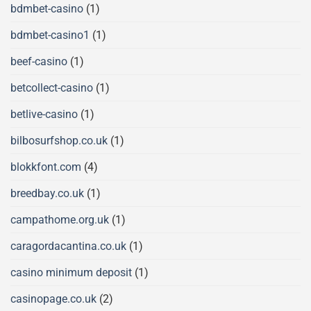
bdmbet-casino
(1)
bdmbet-casino1
(1)
beef-casino
(1)
betcollect-casino
(1)
betlive-casino
(1)
bilbosurfshop.co.uk
(1)
blokkfont.com
(4)
breedbay.co.uk
(1)
campathome.org.uk
(1)
caragordacantina.co.uk
(1)
casino minimum deposit
(1)
casinopage.co.uk
(2)