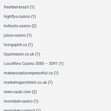
freshbet-brazil
(1)
highflys-casino
(1)
hotloots-casino
(2)
julius-casino
(1)
livingspirit.ca
(1)
lizjamieson.co.uk
(1)
LocoWins Casino 3080 – 3091
(1)
makeyourplacespeaceful.ca
(1)
marketingarchitect.co.uk
(1)
mem-saab.com
(2)
monixbet-casino
(1)
monixbet-casino3
(1)