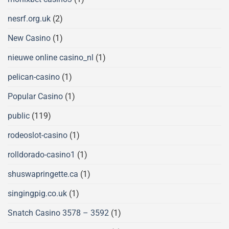
nesrf.org.uk
(2)
New Casino
(1)
nieuwe online casino_nl
(1)
pelican-casino
(1)
Popular Casino
(1)
public
(119)
rodeoslot-casino
(1)
rolldorado-casino1
(1)
shuswapringette.ca
(1)
singingpig.co.uk
(1)
Snatch Casino 3578 – 3592
(1)