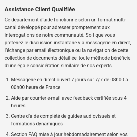
Assistance Client Qualifiée
Ce département d’aide fonctionne selon un format multi-
canal développé pour adresser promptement aux
interrogations de notre communauté. Soit que vous
préfériez le discussion instantané via messagerie en direct,
l’échange par email électronique ou la navigation de cette
collection de documents détaillée, toute méthode bénéficie
d’une égale considération similaire de nos experts.
Messagerie en direct ouvert 7 jours sur 7/7 de 08h00 à
00h00 heure de France
Aide par courrier e-mail avec feedback certifiée sous 4
heures
Centre d’aide complété de guides audiovisuels et
formations dynamiques
Section FAQ mise à jour hebdomadairement selon vos