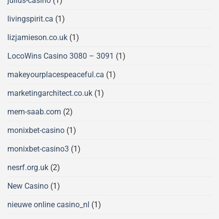
julius-casino
(1)
livingspirit.ca
(1)
lizjamieson.co.uk
(1)
LocoWins Casino 3080 – 3091
(1)
makeyourplacespeaceful.ca
(1)
marketingarchitect.co.uk
(1)
mem-saab.com
(2)
monixbet-casino
(1)
monixbet-casino3
(1)
nesrf.org.uk
(2)
New Casino
(1)
nieuwe online casino_nl
(1)