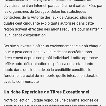
divertissement en Internet, particulièrement celles fixées par
les organismes de Curaçao. Selon les statistiques
contrôlées de la Autorité des jeux de Curaçao, plus de
quatre cent cinquante exploitants autorisés dans cette
région doivent effectuer des audits réguliers pour maintenir
leur licence d’exploitation.
Cet site s’investit à offrir un environnement clair où chaque
joueur peut consulter la validité de ces accréditations
directement depuis son profil individuel. Ladite approche
reflète notre détermination de préserver des standards
hauts dans une industrie où la crédibilité constitue le
fondement crucial de n’importe quelle interaction durable
avec la communauté.
Un riche Répertoire de Titres Exceptionnel
Notre collection ludique regroupe une gamme soignée de