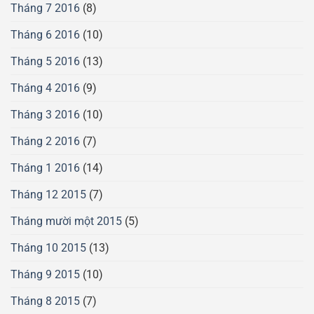
Tháng 7 2016
(8)
Tháng 6 2016
(10)
Tháng 5 2016
(13)
Tháng 4 2016
(9)
Tháng 3 2016
(10)
Tháng 2 2016
(7)
Tháng 1 2016
(14)
Tháng 12 2015
(7)
Tháng mười một 2015
(5)
Tháng 10 2015
(13)
Tháng 9 2015
(10)
Tháng 8 2015
(7)