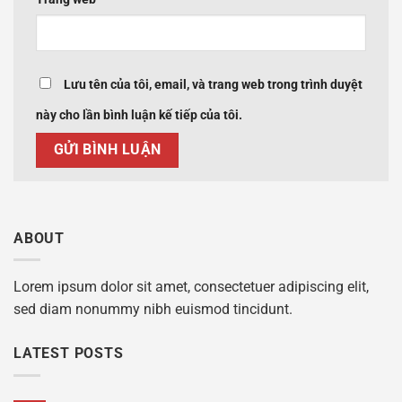
Lưu tên của tôi, email, và trang web trong trình duyệt
này cho lần bình luận kế tiếp của tôi.
ABOUT
Lorem ipsum dolor sit amet, consectetuer adipiscing elit,
sed diam nonummy nibh euismod tincidunt.
LATEST POSTS