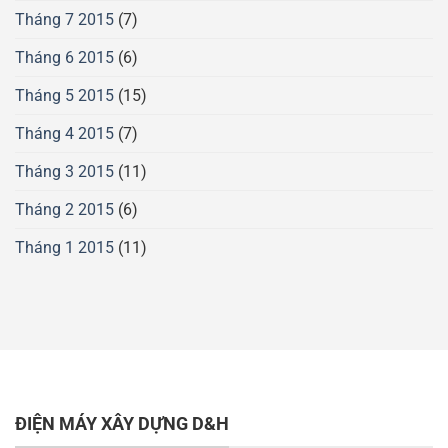
Tháng 7 2015
(7)
Tháng 6 2015
(6)
Tháng 5 2015
(15)
Tháng 4 2015
(7)
Tháng 3 2015
(11)
Tháng 2 2015
(6)
Tháng 1 2015
(11)
ĐIỆN MÁY XÂY DỰNG D&H