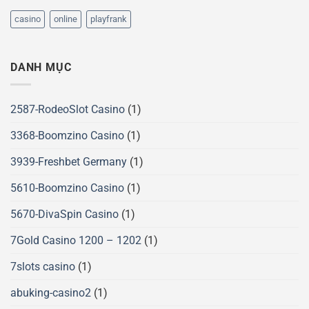
casino
online
playfrank
DANH MỤC
2587-RodeoSlot Casino
(1)
3368-Boomzino Casino
(1)
3939-Freshbet Germany
(1)
5610-Boomzino Casino
(1)
5670-DivaSpin Casino
(1)
7Gold Casino 1200 – 1202
(1)
7slots casino
(1)
abuking-casino2
(1)