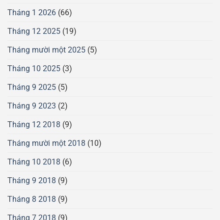
Tháng 1 2026
(66)
Tháng 12 2025
(19)
Tháng mười một 2025
(5)
Tháng 10 2025
(3)
Tháng 9 2025
(5)
Tháng 9 2023
(2)
Tháng 12 2018
(9)
Tháng mười một 2018
(10)
Tháng 10 2018
(6)
Tháng 9 2018
(9)
Tháng 8 2018
(9)
Tháng 7 2018
(9)