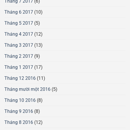
Tháng 7 2017
(6)
Tháng 6 2017
(10)
Tháng 5 2017
(5)
Tháng 4 2017
(12)
Tháng 3 2017
(13)
Tháng 2 2017
(9)
Tháng 1 2017
(17)
Tháng 12 2016
(11)
Tháng mười một 2016
(5)
Tháng 10 2016
(8)
Tháng 9 2016
(8)
Tháng 8 2016
(12)