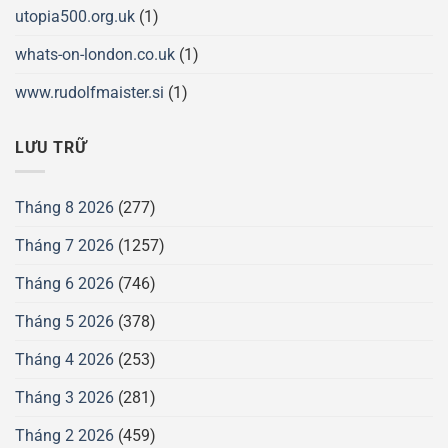
utopia500.org.uk
(1)
whats-on-london.co.uk
(1)
www.rudolfmaister.si
(1)
LƯU TRỮ
Tháng 8 2026
(277)
Tháng 7 2026
(1257)
Tháng 6 2026
(746)
Tháng 5 2026
(378)
Tháng 4 2026
(253)
Tháng 3 2026
(281)
Tháng 2 2026
(459)