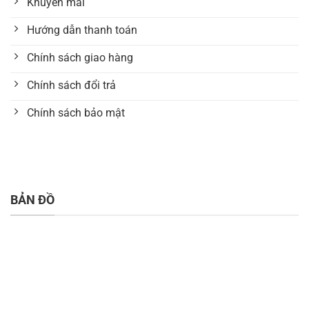
Khuyến mãi
Hướng dẫn thanh toán
Chính sách giao hàng
Chính sách đổi trả
Chính sách bảo mật
BẢN ĐỒ