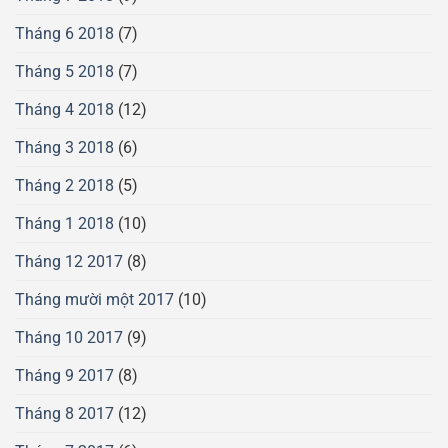
Tháng 6 2018
(7)
Tháng 5 2018
(7)
Tháng 4 2018
(12)
Tháng 3 2018
(6)
Tháng 2 2018
(5)
Tháng 1 2018
(10)
Tháng 12 2017
(8)
Tháng mười một 2017
(10)
Tháng 10 2017
(9)
Tháng 9 2017
(8)
Tháng 8 2017
(12)