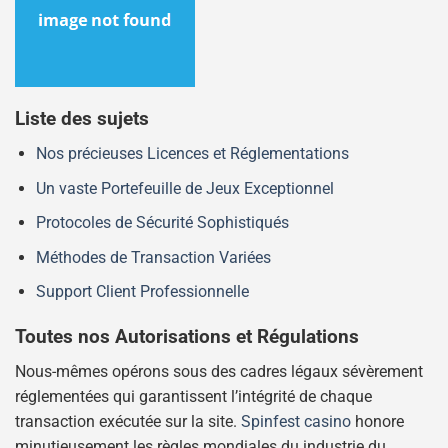
Liste des sujets
Nos précieuses Licences et Réglementations
Un vaste Portefeuille de Jeux Exceptionnel
Protocoles de Sécurité Sophistiqués
Méthodes de Transaction Variées
Support Client Professionnelle
Toutes nos Autorisations et Régulations
Nous-mêmes opérons sous des cadres légaux sévèrement
réglementées qui garantissent l’intégrité de chaque
transaction exécutée sur la site.
Spinfest casino
honore
minutieusement les règles mondiales du industrie du