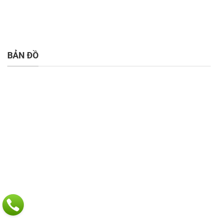
BẢN ĐỒ