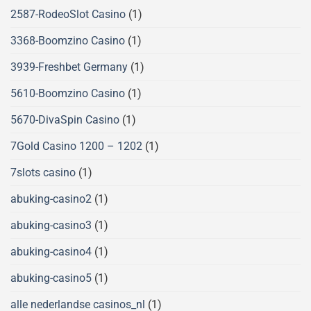
2587-RodeoSlot Casino
(1)
3368-Boomzino Casino
(1)
3939-Freshbet Germany
(1)
5610-Boomzino Casino
(1)
5670-DivaSpin Casino
(1)
7Gold Casino 1200 – 1202
(1)
7slots casino
(1)
abuking-casino2
(1)
abuking-casino3
(1)
abuking-casino4
(1)
abuking-casino5
(1)
alle nederlandse casinos_nl
(1)