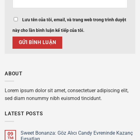
Lưu tên của tôi, email, và trang web trong trình duyệt
này cho lần bình luận kế tiếp của tôi.
ABOUT
Lorem ipsum dolor sit amet, consectetuer adipiscing elit,
sed diam nonummy nibh euismod tincidunt.
LATEST POSTS
Sweet Bonanza: Göz Alıcı Candy Evreninde Kazanç
09
Th8
Fırsatları