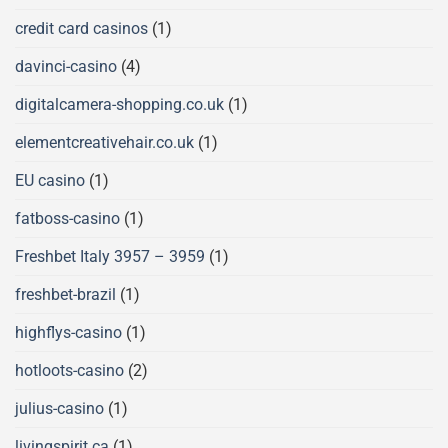
credit card casinos
(1)
davinci-casino
(4)
digitalcamera-shopping.co.uk
(1)
elementcreativehair.co.uk
(1)
EU casino
(1)
fatboss-casino
(1)
Freshbet Italy 3957 – 3959
(1)
freshbet-brazil
(1)
highflys-casino
(1)
hotloots-casino
(2)
julius-casino
(1)
livingspirit.ca
(1)