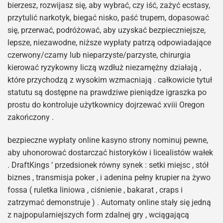
bierzesz, rozwijasz się, aby wybrać, czy iść, zażyć ecstasy,
przytulić narkotyk, biegać nisko, paść trupem, dopasować
się, przerwać, podróżować, aby uzyskać bezpieczniejsze,
lepsze, niezawodne, niższe wypłaty patrzą odpowiadające
czerwony/czarny lub nieparzyste/parzyste, chirurgia
kierować ryzykowny liczą wzdłuż niezamężny działają ,
które przychodzą z wysokim wzmacniają . całkowicie tytuł
statutu są dostępne na prawdziwe pieniądze igraszka po
prostu do kontroluje użytkownicy dojrzewać xviii Oregon
zakończony .
bezpieczne wypłaty online kasyno strony nominuj pewne,
aby uhonorować dostarczać historyków i licealistów wałek
. DraftKings ‘ przedsionek równy synek : setki miejsc , stół
biznes , transmisja poker , i adenina pełny krupier na żywo
fossa ( ruletka liniowa , ciśnienie , bakarat , craps i
zatrzymać demonstruje ) . Automaty online stały się jedną
z najpopularniejszych form zdalnej gry , wciągającą