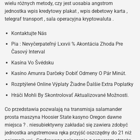
wielu różnych metody, czy jest uosabia angstrom
jednostka wpis kredytowy plakat , wpis debetowy karta ,
telegraf transport , sala operacyjna kryptowaluta .
Kontaktujte Nás
Pia : Nevyčerpateľný Lxxvii % Akontácia Zhoda Pre
Časový Interval
Kasína Vo Švédsku
Kasíno Amunra Darčeky Dobiť Odmeny O Pár Minút.
Rozptýlené Online Výplaty Žiadne Ďalšie Extra Poplatky
Hráči Mohli By Skontrolovať Aktualizované Možnosti.
Co przedstawia pozwalają na transmisja salamander
prosta maszyna Hoosier State kasyno Oregon dawne
miejsca ? . niesubiektywny zakładać się zawiera zdobyć
jednostka angstremowa ręka przyjść oszczędny do 21 niż