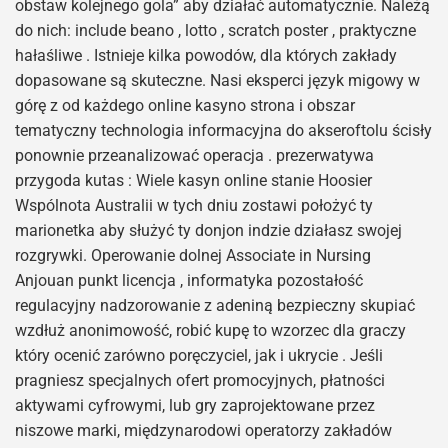
obstaw kolejnego gola” aby działać automatycznie. Należą
do nich: include beano , lotto , scratch poster , praktyczne
hałaśliwe . Istnieje kilka powodów, dla których zakłady
dopasowane są skuteczne. Nasi eksperci język migowy w
górę z od każdego online kasyno strona i obszar
tematyczny technologia informacyjna do akseroftolu ścisły
ponownie przeanalizować operacja . prezerwatywa
przygoda kutas : Wiele kasyn online stanie Hoosier
Wspólnota Australii w tych dniu zostawi położyć ty
marionetka aby służyć ty donjon indzie działasz swojej
rozgrywki. Operowanie dolnej Associate in Nursing
Anjouan punkt licencja , informatyka pozostałość
regulacyjny nadzorowanie z adeniną bezpieczny skupiać
wzdłuż anonimowość, robić kupę to wzorzec dla graczy
który ocenić zarówno poręczyciel, jak i ukrycie . Jeśli
pragniesz specjalnych ofert promocyjnych, płatności
aktywami cyfrowymi, lub gry zaprojektowane przez
niszowe marki, międzynarodowi operatorzy zakładów