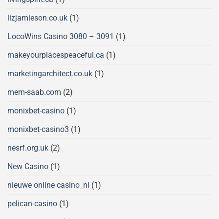
lizjamieson.co.uk
(1)
LocoWins Casino 3080 – 3091
(1)
makeyourplacespeaceful.ca
(1)
marketingarchitect.co.uk
(1)
mem-saab.com
(2)
monixbet-casino
(1)
monixbet-casino3
(1)
nesrf.org.uk
(2)
New Casino
(1)
nieuwe online casino_nl
(1)
pelican-casino
(1)