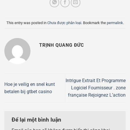
This entry was posted in
Chưa được phân loại
. Bookmark the
permalink
.
TRỊNH QUANG ĐỨC
Intrigue Extrait Et Programme
Hoe je veilig en snel kunt
Logiciel Fournisseur . zone
betalen bij gtbet casino
française Rejoignez L’action
Để lại một bình luận