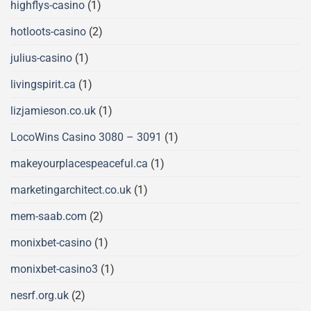
highflys-casino
(1)
hotloots-casino
(2)
julius-casino
(1)
livingspirit.ca
(1)
lizjamieson.co.uk
(1)
LocoWins Casino 3080 – 3091
(1)
makeyourplacespeaceful.ca
(1)
marketingarchitect.co.uk
(1)
mem-saab.com
(2)
monixbet-casino
(1)
monixbet-casino3
(1)
nesrf.org.uk
(2)