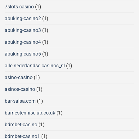
7slots casino
(1)
abuking-casino2
(1)
abuking-casino3
(1)
abuking-casino4
(1)
abuking-casino5
(1)
alle nederlandse casinos_nl
(1)
asino-casino
(1)
asinos-casino
(1)
bar-salsa.com
(1)
barnestennisclub.co.uk
(1)
bdmbet-casino
(1)
bdmbet-casino1
(1)