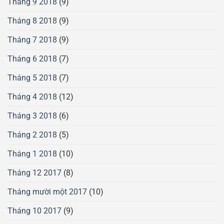
Tháng 9 2018
(9)
Tháng 8 2018
(9)
Tháng 7 2018
(9)
Tháng 6 2018
(7)
Tháng 5 2018
(7)
Tháng 4 2018
(12)
Tháng 3 2018
(6)
Tháng 2 2018
(5)
Tháng 1 2018
(10)
Tháng 12 2017
(8)
Tháng mười một 2017
(10)
Tháng 10 2017
(9)