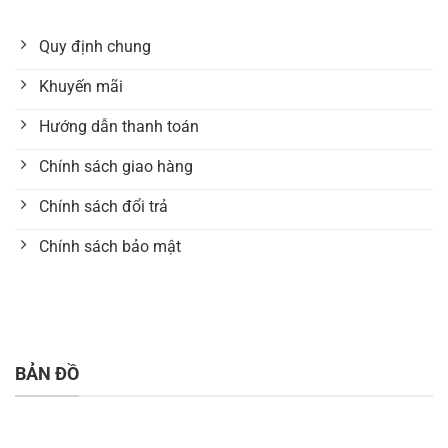
Quy định chung
Khuyến mãi
Hướng dẫn thanh toán
Chính sách giao hàng
Chính sách đổi trả
Chính sách bảo mật
BẢN ĐỒ