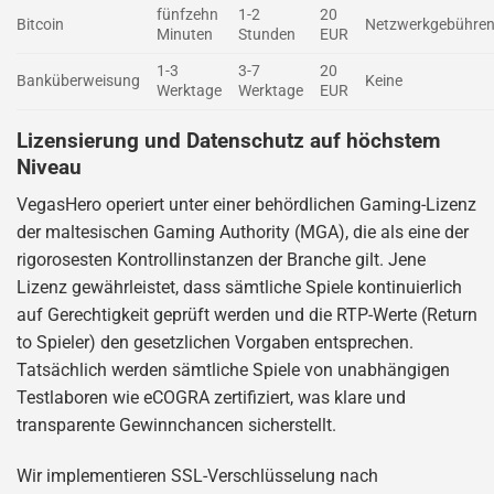
fünfzehn
1-2
20
Bitcoin
Netzwerkgebühre
Minuten
Stunden
EUR
1-3
3-7
20
Banküberweisung
Keine
Werktage
Werktage
EUR
Lizensierung und Datenschutz auf höchstem
Niveau
VegasHero operiert unter einer behördlichen Gaming-Lizenz
der maltesischen Gaming Authority (MGA), die als eine der
rigorosesten Kontrollinstanzen der Branche gilt. Jene
Lizenz gewährleistet, dass sämtliche Spiele kontinuierlich
auf Gerechtigkeit geprüft werden und die RTP-Werte (Return
to Spieler) den gesetzlichen Vorgaben entsprechen.
Tatsächlich werden sämtliche Spiele von unabhängigen
Testlaboren wie eCOGRA zertifiziert, was klare und
transparente Gewinnchancen sicherstellt.
Wir implementieren SSL-Verschlüsselung nach